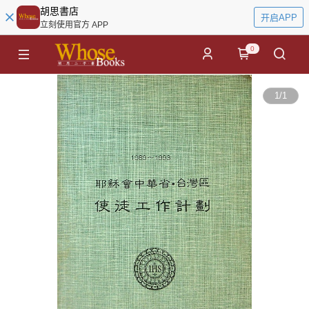
胡思書店
开启APP
立刻使用官方 APP
0
1
/
1