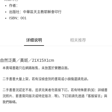
Apple Pay
作者：
出版社：中華區天主教耶穌會印行
街口支付
ISBN：001
悠遊付
Google Pay
详细说明
相关推荐
Plus PAY
大哥付你分期
相关说明
自然泛黃／黃斑／21X15X1cm
【大哥付你分期使用说明】
AFTEE先享后付
1. 本服务由台湾大哥大提供，电信用户可立即使用无须另外申请。（限个人
本賣場書籍只在網路販售，未放置於實體店面。
月租型门号，不开放公司户及预付卡使用）
相关说明
2. 付款方式选择 “大哥付你分期”，订单成立后会自动跳转到大哥付的交易流
一、關於 AFTEE先享後付
二手書書大量上架，若有沒檢查到的書寫或小損傷還請見諒。
程，验证手机门号后，选择欲分期的期数、缴款截止日，确认付款后即完成
ATM付款
1. 於付款方式選擇AFTEE先享後付，將跳出AFTEE先享後付手機驗證視
交易。
窗。
3. 实际核准额度、可分期数及费用金额请依后续交易确认页面所载为准。
二手書書況認定不易，追求完美者勿直接下訂。若有特殊要求(如：詳細書
2. 進行簡訊驗證之後，即可完成結帳手續。
运送方式
4. 订单成立30分钟内，如未前往确认交易或遇审核未通过，订单将自动取
況照片、套書需同版次或特定版次...等)，下訂前請先透過「客服留言」與
3. 訂單確認後不需事先繳費，商品會配送至您的指定地址。
消。如遇 “转专审核”未通过状况，表示未达系统评分，恕无法说明评估内
4. 下訂完成後，您的手機會收到一封繳費通知簡訊，APP會員則會收到
我們聯絡。
全家取貨付款【書籍"本數"8本以上，建議使用中華郵政宅配包
容。
AFTEE APP推播通知。
【缴款方式说明】
裹】
5. 收到商品當下無需繳費，確認無誤後，請再利用繳費通知簡訊或AFTEE
1. 分期款项不并入电信账单，“大哥付你分期”于每月结算日后寄送缴费提醒