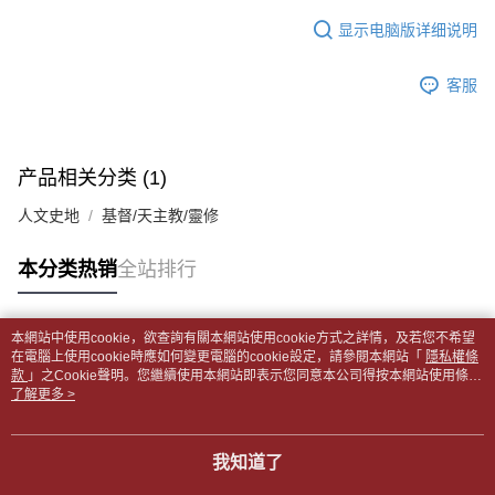
APP於四大便利商店‧ATM/網銀等方式進行付款。
每笔NT$65，满NT$499(含以上)免运费
短信。
显示电脑版详细说明
2. 通过短信链接打开账单后，可选择 “超商条码／台湾大直营门市／银行转
請留意繳費期限為 14 天。唯有下載 AFTEE App 成為 AFTEE 會員者方能享
付款後全家取貨
账／街口支付／iPASS MONEY”等通路缴费。
有最長 45 天內付款之服務。
每笔NT$65，满NT$499(含以上)免运费
客服
【注意事项】
繳費期限，為商家向您請款的時間，再加上使用AFTEE可延長的天數所計算
1. 本服务系由 “台湾大哥大股份有限公司”所提供，让用户于交易时，得通过
7-11取貨付款【書籍"本數"8本以上，建議使用中華郵政宅配
出。使用AFTEE下訂可以延長您收到商品前的繳費天數，但無法保證一定能
本服务购买商品或服务，并由商店将买卖／分期付款买卖价金债权让与本公
夠在期限內收到商品(例如:預購商品或預計到貨時間較長者)。因此無論收到
包裹】
司后，依约使用本公司账单缴交账款。
商品與否，仍需要請您在AFTEE規定的時間內完成繳費。
产品相关分类 (1)
2. 基于同意付款使用 “大哥付你分期”之契约关系目的，商店将以您的个人资
每笔NT$65，满NT$688(含以上)免运费
料（包含姓名、电话或地址）提供予台湾大哥大进项收集、处理及利用，由
二、付款限制
人文史地
基督/天主教/靈修
台湾大哥大与本人进行分期账单所需资料之确认、核对及更正。
付款後7-11取貨
1. 初次使用 AFTEE 時，將依認證結果及本公司審查結果，核予每個人不同
3. 完整用户服务条款，请详阅以下链接：
https://oppay.tw/userRule
之上限額度
每笔NT$65，满NT$688(含以上)免运费
本分类热销
全站排行
2. 結帳金額須大於NT$30
3. 目前僅支援台灣會員
中華郵政包裹
每笔NT$65，满NT$688(含以上)免运费
三、聲明條款
本網站中使用cookie，欲查詢有關本網站使用cookie方式之詳情，及若您不希望
「AFTEE先享後付」(下稱本服務)乃由恩沛科技股份有限公司(下稱 AFTEE )
热门标签
在電腦上使用cookie時應如何變更電腦的cookie設定，請參閱本網站「
隱私權條
中華郵政包裹(離島)
所提供，並由 AFTEE 向您收取款項。因使用本服務所須提供之個人資料(包
款
」之Cookie聲明。您繼續使用本網站即表示您同意本公司得按本網站使用條款
含但不限於訂購人姓名、電話，收件人姓名、電話、收件地址)，將交付予
每笔NT$65，满NT$688(含以上)免运费
之Cookie聲明使用cookie。
了解更多 >
AFTEE 於本服務必要服務範圍內運用。關於 AFTEE 對於個人資料之蒐集、
處理、利用，詳參 AFTEE 官網之『個人資料蒐集、處理及利用告知聲明』
士林門市自取(書送達簡訊通知)
（
https://aftee.tw/privacypolicy/
）。
我知道了
免运费
若款項超過繳費期限，將根據當次的金額加收年利率 16% 的逾期滯納金。