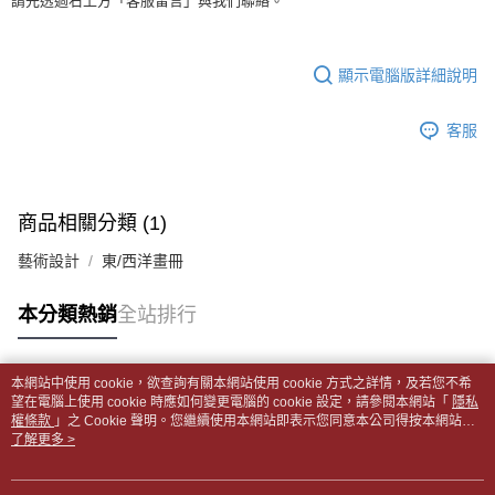
請先透過右上方「客服留言」與我們聯絡。
每筆NT$65，滿NT$688(含以上)免運費
３．收到繳費通知簡訊後14天內，點擊此簡訊中的連結，可透過四大超商／
【注意事項】
ATM／網路銀行／等多元方式進行付款，方視為交易完成。
士林門市自取(書送達簡訊通知)
1.本服務係由「台灣大哥大股份有限公司」（以下簡稱本公司）所提供，讓
※ 請注意：結帳手續完成當下不需立刻繳費，但若您需要取消訂單，請聯絡
用戶於交易時，得透過本服務購買商品或服務，並由商店將買賣／分期付款
免運費
購買商品的店家。未經商家同意取消之訂單仍視為有效，需透過AFTEE先享
顯示電腦版詳細說明
買賣價金債權讓與本公司後，依約使用本公司帳單繳交帳款。
後付繳納相關費用。
2.基於同意付款使用「大哥付你分期」之契約關係目的，商店將以您的個人
中華郵政【國際航空包裹】*收件人請填寫本名
※ 交易是否成功請以「AFTEE先享後付 」之結帳頁面顯示為準，若有關於
查看運費
資料（包含姓名、電話或地址）提供予台灣大哥大進項蒐集、處理及利用，
客服
是否繳費成功／繳費後需取消欲退款等相關疑問，請聯繫「AFTEE先享後付
由本公司與您本人進行分期帳單所需資料之確認、核對及更正。
客戶支援中心」
https://netprotections.freshdesk.com/support/home
中華郵政【國際水陸包裹】*收件人請填寫本名
查看運費
3.完整用戶服務條款，請詳閱以下連結：
https://oppay.tw/userRule
【注意事項】
中華郵政【馬來西亞水陸包裹】*收件人請填寫本名
查看運費
１．透過由恩沛科技股份有限公司提供之「AFTEE先享後付」服務完成之交
商品相關分類 (1)
易，需依本服務之必要範圍內提供個人資料，並將交易相關給付款項請求債
權轉讓予恩沛科技股份有限公司。
藝術設計
東/西洋畫冊
２．關於個人資料處理事宜，請瀏覽以下網址：
https://aftee.tw/terms/#terms3
本分類熱銷
全站排行
３．未成年的使用者請事先徵得法定代理人或監護人之同意方可使用
「AFTEE先享後付」，若未經同意申辦者引起之損失，本公司不負相關責
任。
４．使用「AFTEE先享後付」時，將依據個別帳號之用戶狀況，依本公司即
本網站中使用 cookie，欲查詢有關本網站使用 cookie 方式之詳情，及若您不希
時審查核予不同之上限額度；若仍有額度不足之情形，本公司將視審查結果
熱門標籤
望在電腦上使用 cookie 時應如何變更電腦的 cookie 設定，請參閱本網站「
隱私
請求用戶進行身份認證。
權條款
」之 Cookie 聲明。您繼續使用本網站即表示您同意本公司得按本網站使
５．嚴禁一人註冊多個帳號或使用他人資訊註冊。若發現惡意使用之情形，
用條款之 Cookie 聲明使用 cookie。
了解更多 >
恩沛科技股份有限公司將有權停止該用戶之使用額度並採取法律行動。