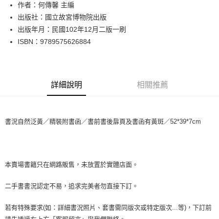
街口支付
作者：何傳馨 主編
出版社：國立故宮博物院出版
悠遊付
出版年月：民國102年12月二版一刷
Google Pay
ISBN：9789575626884
全盈+PAY
大哥付你分期
詳細說明
相關推薦
相關說明
【大哥付你分期使用說明】
AFTEE先享後付
1.本服務由台灣大哥大提供，台灣大哥大用戶可立即使用無須另外申請。
2.付款方式選擇「大哥付你分期」，訂單成立後會自動跳轉到大哥付的交易
相關說明
書況自然泛黃／精裝附書函／書前書後扉頁及書函有黃斑／52*39*7cm
流程，驗證手機門號後，選擇欲分期的期數、繳款截止日，確認付款後即完
【關於「AFTEE先享後付」】
成交易。
ATM付款
AFTEE先享後付是「在收到商品之後才付款」的支付方式。 讓您購物簡單
3.實際核准額度、可分期數及費用金額請依後續交易確認頁面所載為準。
便利好安心！
4.訂單成立30分鐘內，如未前往確認交易或遇審核未通過，訂單將自動取
１．簡單：不需註冊會員、不需綁卡、不需儲值。
運送方式
消。如遇「轉專審核」未通過狀況，表示未達大哥付你分期系統評分，恕無
２．便利：只要手機號碼，簡訊認證，即可結帳。
本賣場書籍只在網路販售，未放置於實體店面。
法說明評估內容。
３．安心：先確認商品／服務後，再付款。
中華郵政包裹
【繳款方式說明】
二手書書況認定不易，追求完美者勿直接下訂。
1.分期款項不併入電信帳單，「大哥付你分期」於每月結算日後寄送繳費提
每筆NT$65，滿NT$688(含以上)免運費
【「AFTEE先享後付」結帳流程】
醒簡訊。
１．於結帳方式選擇「AFTEE先享後付」後，將跳轉至「AFTEE先享後付」
2.透過簡訊連結打開帳單後，可選擇「超商條碼／台灣大直營門市／銀行轉
中華郵政包裹(離島)
若有特殊要求(如：詳細書況照片、套書需同版次或特定版次...等)，下訂前
結帳頁面，進行簡訊認證並確認金額後，即可完成結帳。
帳／街口支付／iPASS MONEY」等通路繳費。
２．訂單成立數日內，您將收到繳費通知簡訊。