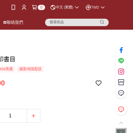
0
中文 (繁體)
TWD
☎️聯絡我們
印書目
499免運
國家/地區配送
00