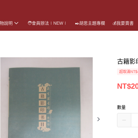
購物說明
🧑會員辦法∣NEW∣
✒️胡思主題專欄
💰我要賣書
古籍影
超取滿NT$
NT$2
數量