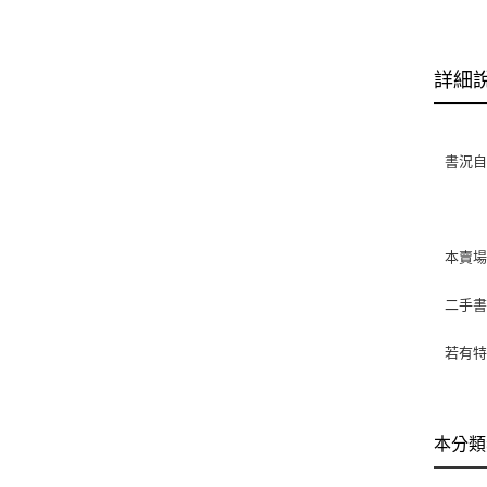
詳細
書況自
本賣
二手
若有特
本分類