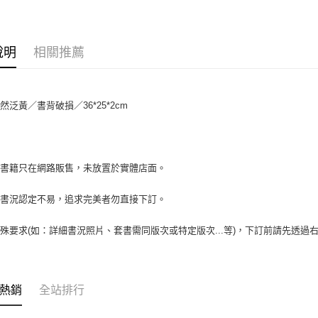
相關說明
【大哥付
AFTEE先
1.本服務
2.付款方
相關說明
說明
相關推薦
流程，驗
【關於「A
ATM付款
完成交易
AFTEE
3.實際核
便利好安
4.訂單成
１．簡單
然泛黃／書背破損／36*25*2cm
消。如遇
２．便利
運送方式
無法說明
３．安心
【繳款方
全家取貨付
1.分期款
【「AFT
醒簡訊。
包裹】
１．於結帳
場書籍只在網路販售，未放置於實體店面。
2.透過簡
付」結帳
每筆NT$6
帳／街口支
２．訂單
書書況認定不易，追求完美者勿直接下訂。
３．收到繳
付款後全
【注意事
／ATM／
1.本服務
每筆NT$6
※ 請注意
殊要求(如：詳細書況照片、套書需同版次或特定版次...等)，下訂前請先透
用戶於交
絡購買商品
款買賣價
7-11取
先享後付
2.基於同
※ 交易是
包裹】
資料（包
是否繳費成
用，由本
每筆NT$6
付客戶支
熱銷
全站排行
3.完整用
付款後7-1
【注意事