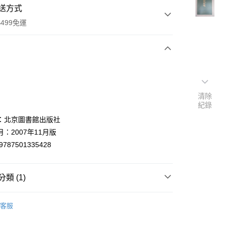
送方式
499免運
次付款
付款
清除
紀錄
：北京圖書館出版社
：2007年11月版
9787501335428
類 (1)
y
典文學
客服
分期