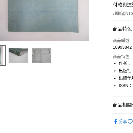
付款與運
超取滿NT$
付款方式
商品特色
信用卡一
商品編號
10993842
超商取貨
商品特色
LINE Pay
作者：
出版社
Apple Pay
出版年月
街口支付
ISBN：
悠遊付
商品相關分
Google Pa
全盈+PAY
文學
古
分享
大哥付你