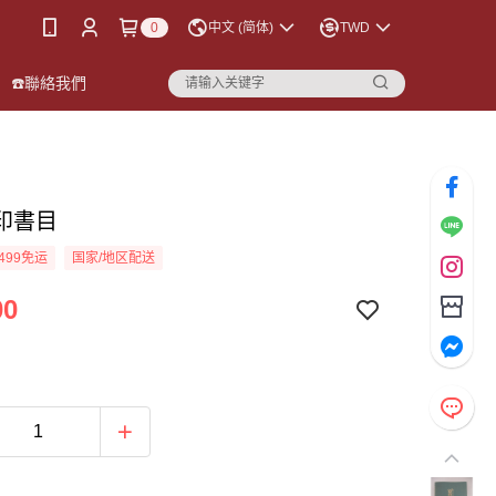
0
中文 (简体)
TWD
☎️聯絡我們
印書目
499免运
国家/地区配送
00