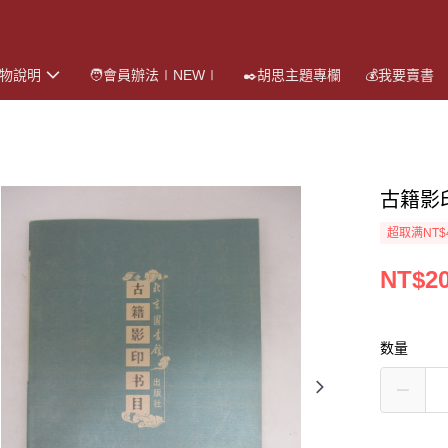
購物說明
🧑會員辦法∣NEW∣
✒️胡思主題專欄
💰我要賣書
古籍影
超取满NT$
NT$2
数量