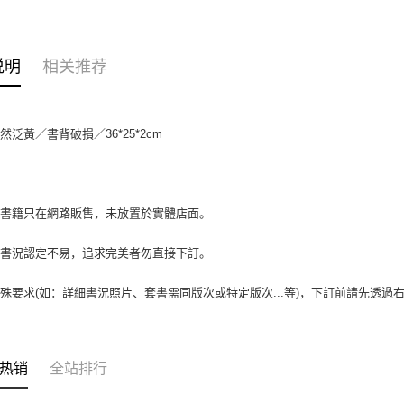
相关说明
【大哥付
AFTEE先
1. 本服
人月租型
相关说明
说明
相关推荐
2. 付款
一、關於 A
ATM付款
流程，验
1. 於付
完成交易
窗。
3. 实际
2. 進行
然泛黃／書背破損／36*25*2cm
4. 订单
3. 訂單
运送方式
消。如遇 
4. 下訂
容。
AFTEE 
全家取貨付
【缴款方
5. 收到
1. 分期
包裹】
APP於四
場書籍只在網路販售，未放置於實體店面。
短信。
每笔NT$6
2. 通过
請留意繳費期
账／街口支付
書書況認定不易，追求完美者勿直接下訂。
享有最長 
付款後全
【注意事
每笔NT$6
繳費期限，
殊要求(如：詳細書況照片、套書需同版次或特定版次...等)，下訂前請先透
1. 本服
算出。使用
过本服务
7-11取
定能夠在期
本公司后
收到商品與
包裹】
2. 基于
资料（包
每笔NT$6
二、付款
热销
全站排行
用，由台
1. 初次
3. 完整
付款後7-1
之上限額