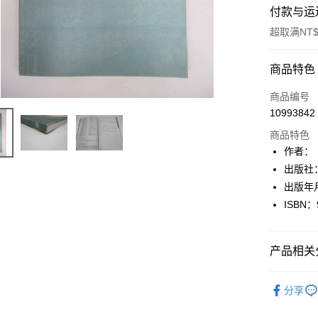
付款与运
超取满NT$
付款方式
商品特色
信用卡一
商品编号
10993842
超商取货
商品特色
LINE Pay
作者：
出版社
Apple Pay
出版年月
街口支付
ISBN：
悠遊付
产品相关分
Google Pa
Plus PAY
文學
古
分享
大哥付你