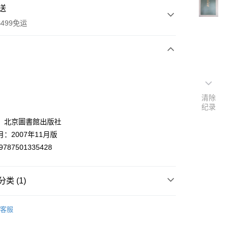
送
499免运
次付款
付款
清除
纪录
：北京圖書館出版社
：2007年11月版
9787501335428
类 (1)
y
典文學
客服
分期