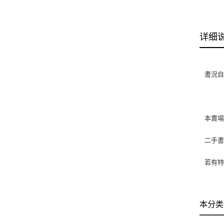
详细
書況自
本賣
二手
若有特
本分类