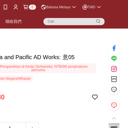
0
Bahasa Melayu
TWD
聯絡我們
ia and Pacific AD Works: 意05
Pengambilan di Kedai Serbaneka, NT$499 penghataran
percuma
ran Negara/Wilayah
80