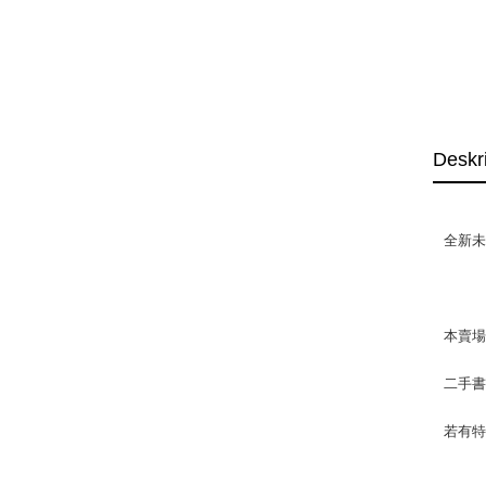
Deskr
全新未
本賣
二手
若有特