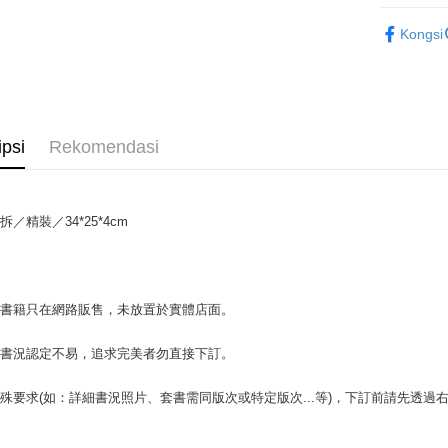
Plus PAY
藝術設計
Kongsi
OP Pay La
Deskripsi
[Terma Pe
AFTEE
Perkhidmat
Deskripsi
ipsi
Rekomendasi
pengguna 
Pertama, 
Pemindah
Kemudian
Jika anda 
1. Dengan
akan menga
pengesaha
Later sele
拆／精裝／34*25*4cm
2. Anda b
Pilihan 
mudah alih
3. Tiada b
akhir pemb
dihantar k
全家取貨付
pembayara
4. Setela
包裹】
manakala a
場書籍只在網路販售，未放置於實體店面。
Had kredit
AFTEE.
NT$65/pes
yang diken
5. Tiada b
NT$499 at
pada hala
pembayara
書書況認定不易，追求完美者勿直接下訂。
dalam tal
付款後全
Jika trans
aplikasi A
殊要求(如：詳細書況照片、套書需同版次或特定版次...等)，下訂前請先透
dibuat, at
NT$65/pes
akan dibat
Sila ambil
NT$499 at
peringkat 
bagaimanap