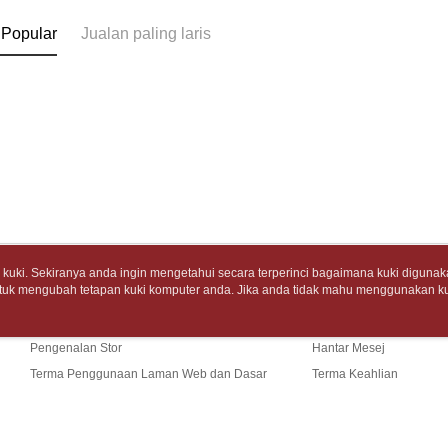
tidak dipe
dan mendaf
7-11取
pembayara
 Popular
Jualan paling laris
[Arahan P
包裹】
Tempoh pe
NT$65/pes
Pembayaran
ditambah d
NT$688 at
berasingan
Anda bole
pembayaran
menerima 
付款後7-1
boleh men
Selepas me
produk pr
NT$65/pes
menyelesai
lebih lama
NT$688 at
kod bar ke
pembayara
JKOPay, a
pesanan.
中華郵政
[Nota Pent
Kedua, Se
NT$65/pes
1. Jumlah 
uki. Sekiranya anda ingin mengetahui secara terperinci bagaimana kuki digunak
NT$688 at
Perkhidmata
NT$10,000.
tuk mengubah tetapan kuki komputer anda. Jika anda tidak mahu menggunakan ku
Tentang Kami
Khidmat Pelangga
yang memb
berdasarka
ngan mengenai kuki.
Dasar Privasi
Laman web ini ada menggunakan kuki. Sekiran
中華郵政包
melalui pe
2. Amaun p
Cerita Kami
Panduan Beli-Belah
ci bagaimana kuki digunakan di laman web ini, dan bagaimana untuk mengubah te
pembelian
3. Pada ma
NT$65/pes
ahu menggunakan kuki di komputer anda, sila rujuk penerangan mengenai kuki.
kepada Sy
Pengenalan Stor
Hantar Mesej
NT$688 at
mengikut p
Ketiga, Sy
Terma Penggunaan Laman Web dan Dasar
Terma Keahlian
Perkhidma
士林門市自
Privasi
Hubungi Kami
Untuk meme
NP Taiwan
penggunaa
akan meng
Penghanta
peribadi a
pembeli, n