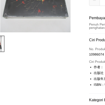
Pembaya
Penuh Pen
penghatar
Kaedah 
Ciri Prod
Kad Kredi
No. Produ
10986074
Pengambil
Ciri Produ
LINE Pay
作者：
出版社
Apple Pay
出版年
JKOPAY
ISBN：
Easy Walle
Google Pa
Kategori 