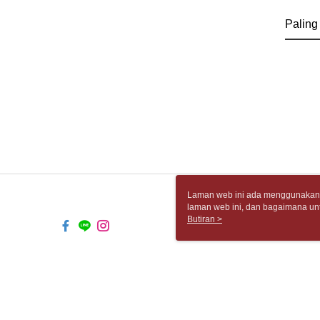
Paling
Laman web ini ada menggunakan k
laman web ini, dan bagaimana un
komputer anda, sila rujuk penera
Butiran >
ingin mengetahui secara terperin
komputer anda. Jika anda tidak m