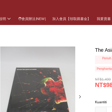
說明
🧑會員辦法∣NEW∣
加入會員【領取購書金】
我要賣書
The As
Penuh 
Penghanta
NT$1,400
NT$9
Kuantiti