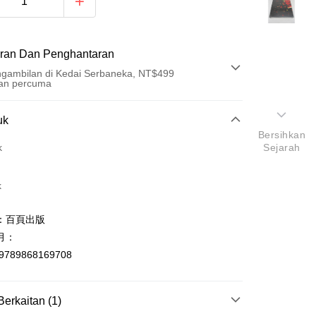
ran Dan Penghantaran
gambilan di Kedai Serbaneka, NT$499
an percuma
Pembayaran
uk
Bersihkan
t (Bayaran Penuh)
k
Sejarah
an di Kedai Serbaneka
k
：百頁出版
月：
9789868169708
t
y
Berkaitan (1)