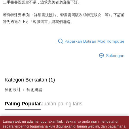
mudah alih anda, memilih bilangan ansuran, dan menetapkan tarikh
二手書書況認定不易，追求完美者勿直接下訂。
dihantar ke alamat yang ditetapkan.
全家取貨付款【書籍"本數"8本以上，建議使用中華郵政宅配包
akhir pembayaran. Transaksi akan dianggap selesai setelah pembayaran
4. Setelah pesanan disahkan, anda akan menerima SMS pembayaran
裹】
disahkan.
manakala ahli aplikasi akan menerima pemberitahuan tolak aplikasi
若有特殊要求(如：詳細書況照片、套書需同版次或特定版次...等)，下訂前
NT$65/pesanan | Penghantaran percuma untuk pesanan
AFTEE.
請先透過右上方「客服留言」與我們聯絡。
Had kredit yang diluluskan, tempoh ansuran yang tersedia, dan yuran
5. Tiada bayaran diperlukan apabila anda menerima produk. Sila buat
NT$499 atau lebih
yang dikenakan adalah tertakluk kepada maklumat yang dinyatakan
pembayaran di empat kedai serbaneka utama, ATM atau perbankan
pada halaman pengesahan transaksi seterusnya.
dalam talian dengan SMS pembayaran atau pemberitahuan tolak aplikasi
付款後全家取貨
AFTEE.
Paparkan Butiran Mod Komputer
Jika transaksi tidak disahkan dalam masa 30 minit selepas pesanan
NT$65/pesanan | Penghantaran percuma untuk pesanan
dibuat, atau jika permohonan gagal dalam proses semakan, pesanan
Sila ambil perhatian bahawa tempoh pembayaran adalah 14 hari. Walau
NT$499 atau lebih
akan dibatalkan secara automatik. Jika permohonan gagal pada
Sokongan
bagaimanapun, bagi mereka yang telah memuat turun Aplikasi AFTEE
peringkat "semakan manual", ini bermakna kriteria pemarkahan sistem
dan mendaftar sebagai ahli AFTEE boleh menikmati tempoh pembayaran
7-11取貨付款【書籍"本數"8本以上，建議使用中華郵政宅配
tidak dipenuhi; butiran penilaian khusus tidak akan didedahkan.
sehingga 45 hari.
包裹】
[Arahan Pembayaran]
Tempoh pembayaran dikira dari masa kedai meminta pembayaran anda,
NT$65/pesanan | Penghantaran percuma untuk pesanan
Kategori Berkaitan (1)
ditambah dengan bilangan hari yang boleh dilanjutkan oleh AFTEE. Anda
Pembayaran ansuran melalui OP Pay Later akan dibilkan secara
NT$688 atau lebih
boleh melanjutkan tempoh pembayaran anda sebelum anda menerima
藝術設計
berasingan dan tidak termasuk dalam bil telekom anda. SMS peringatan
藝術總論
pesanan. Walau bagaimanapun, tiada jaminan bahawa anda boleh
pembayaran akan dihantar selepas kitaran bil bulanan.
付款後7-11取貨
menerima pesanan anda semasa tempoh pembayaran (cth.: produk
prapesanan atau produk yang mungkin mengambil masa yang lebih
Paling Popular
Jualan paling laris
NT$65/pesanan | Penghantaran percuma untuk pesanan
Selepas mengakses bil melalui pautan dalam SMS, anda boleh
lama untuk dihantar). Oleh itu, anda dikehendaki membuat pembayaran
menyelesaikan pembayaran anda melalui salah satu saluran berikut: kod
NT$688 atau lebih
kepada AFTEE dalam tempoh sama ada anda menerima pesanan.
bar kedai serbaneka, kedai runcit Taiwan Mobile, pemindahan bank,
JKOPay, atau iPASS MONEY.
中華郵政包裹
Laman web ini ada menggunakan kuki. Sekiranya anda ingin mengetahui
Kedua, Sekatan Pembayaran
Tag Popular
secara terperinci bagaimana kuki digunakan di laman web ini, dan bagaimana
1. Jumlah yang diperakui untuk pengguna kali pertama boleh sehingga