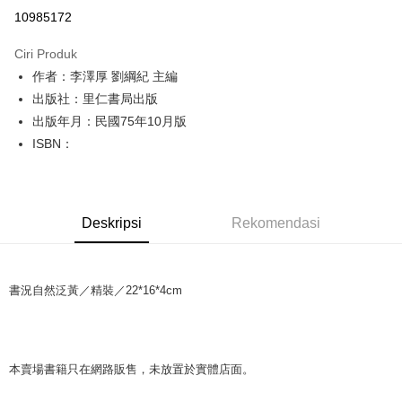
Pengambilan di Kedai Serbaneka
10985172
LINE Pay
Ciri Produk
Apple Pay
作者：李澤厚 劉綱紀 主編
出版社：里仁書局出版
JKOPAY
出版年月：民國75年10月版
Easy Wallet
ISBN：
Google Pay
Plus PAY
Deskripsi
Rekomendasi
OP Pay Later
Deskripsi
[Terma Penggunaan untuk OP Pay Later]
AFTEE
書況自然泛黃／精裝／22*16*4cm
Perkhidmatan ini disediakan oleh Taiwan Mobile dan tersedia untuk
Deskripsi
pengguna Taiwan Mobile tanpa memerlukan permohonan tambahan.
Pertama, Mengenai Perkhidmatan AFTEE Beli Sekarang Bayar Kemudian
Pemindahan ATM
1. Dengan memilih AFTEE sebagai kaedah pembayaran, mesej
Jika anda memilih OP Pay Later sebagai kaedah pembayaran, sistem
pengesahan AFTEE akan muncul.
本賣場書籍只在網路販售，未放置於實體店面。
akan mengarahkan anda secara automatik ke proses transaksi OP Pay
2. Anda boleh meneruskan pembayaran selepas pengesahan SMS.
Pilihan Penghantaran
Later selepas pesanan dibuat. Anda perlu mengesahkan nombor telefon
3. Tiada bayaran diperlukan apabila pesanan disahkan. Produk akan