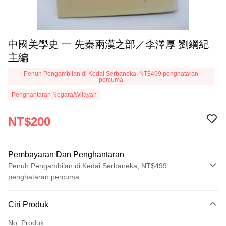
中國美學史 一 先秦兩漢之部／李澤厚 劉綱紀
主編
Penuh Pengambilan di Kedai Serbaneka, NT$499 penghataran
percuma
Penghantaran Negara/Wilayah
NT$200
Pembayaran Dan Penghantaran
Penuh Pengambilan di Kedai Serbaneka, NT$499
penghataran percuma
Kaedah Pembayaran
Ciri Produk
Kad Kredit (Bayaran Penuh)
No. Produk