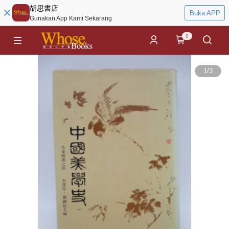
胡思書店
Buka APP
Gunakan App Kami Sekarang
0
1
/
3