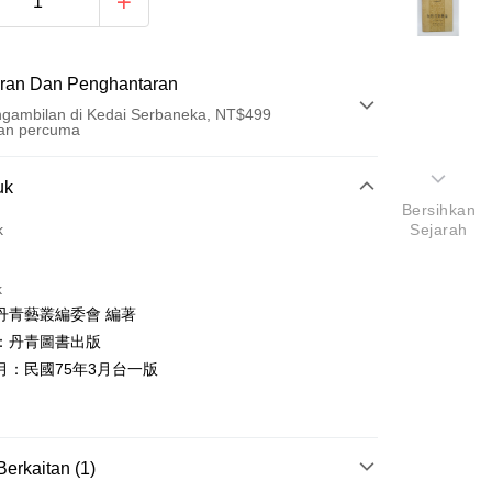
ran Dan Penghantaran
gambilan di Kedai Serbaneka, NT$499
an percuma
Pembayaran
uk
Bersihkan
t (Bayaran Penuh)
k
Sejarah
an di Kedai Serbaneka
k
丹青藝叢編委會 編著
：丹青圖書出版
月：民國75年3月台一版
t
y
Berkaitan (1)