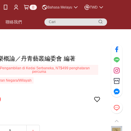
0
Bahasa Melayu
TWD
聯絡我們
樂概論／丹青藝叢編委會 編著
Pengambilan di Kedai Serbaneka, NT$499 penghataran
percuma
ran Negara/Wilayah
0