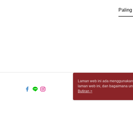
Paling
Laman web ini ada menggunakan k
laman web ini, dan bagaimana un
komputer anda, sila rujuk penera
Butiran >
ingin mengetahui secara terperin
komputer anda. Jika anda tidak m