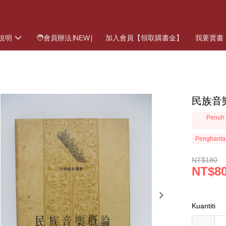
說明
🧑會員辦法∣NEW∣
加入會員【領取購書金】
我要賣書
民族音
Penuh 
Penghanta
NT$180
NT$8
Kuantiti