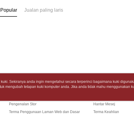
tidak dipe
dan mendaf
7-11取
pembayara
 Popular
Jualan paling laris
[Arahan P
包裹】
Tempoh pe
NT$65/pes
Pembayaran
ditambah d
NT$688 at
berasingan
Anda bole
pembayaran
menerima 
付款後7-1
boleh men
Selepas me
produk pr
NT$65/pes
menyelesai
lebih lama
NT$688 at
kod bar ke
pembayara
JKOPay, a
pesanan.
中華郵政
[Nota Pent
Kedua, Se
NT$65/pes
1. Jumlah 
uki. Sekiranya anda ingin mengetahui secara terperinci bagaimana kuki digunak
NT$688 at
Perkhidmata
NT$10,000.
tuk mengubah tetapan kuki komputer anda. Jika anda tidak mahu menggunakan ku
Tentang Kami
Khidmat Pelangga
yang memb
berdasarka
ngan mengenai kuki.
Dasar Privasi
Laman web ini ada menggunakan kuki. Sekiran
中華郵政包
melalui pe
2. Amaun p
Cerita Kami
Panduan Beli-Belah
ci bagaimana kuki digunakan di laman web ini, dan bagaimana untuk mengubah te
pembelian
3. Pada ma
NT$65/pes
ahu menggunakan kuki di komputer anda, sila rujuk penerangan mengenai kuki.
kepada Sy
Pengenalan Stor
Hantar Mesej
NT$688 at
mengikut p
Ketiga, Sy
Terma Penggunaan Laman Web dan Dasar
Terma Keahlian
Perkhidma
士林門市自
Privasi
Hubungi Kami
Untuk meme
NP Taiwan
penggunaa
akan meng
Penghanta
peribadi a
pembeli, n