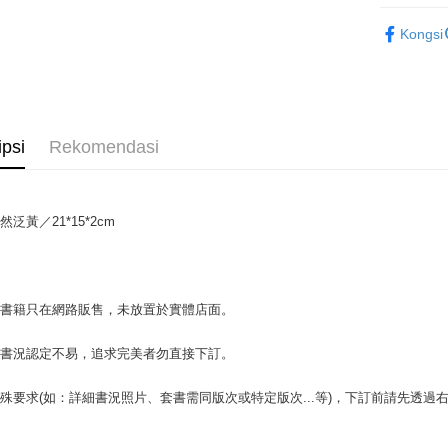
Plus PAY
藝術設計
Kongsi
OP Pay La
Deskripsi
[Terma Pe
AFTEE
Perkhidmat
Deskripsi
ipsi
Rekomendasi
pengguna 
Pertama, 
Pemindah
Kemudian
Jika anda 
1. Dengan
akan menga
pengesaha
Later sele
泛黃／21*15*2cm
2. Anda b
Pilihan 
mudah alih
3. Tiada b
akhir pemb
dihantar k
全家取貨付
pembayara
4. Setela
包裹】
manakala a
場書籍只在網路販售，未放置於實體店面。
Had kredit
AFTEE.
NT$65/pes
yang diken
5. Tiada b
NT$499 at
pada hala
pembayara
書書況認定不易，追求完美者勿直接下訂。
dalam tal
付款後全
Jika trans
aplikasi A
殊要求(如：詳細書況照片、套書需同版次或特定版次...等)，下訂前請先透
dibuat, at
NT$65/pes
akan dibat
Sila ambil
NT$499 at
peringkat 
bagaimanap