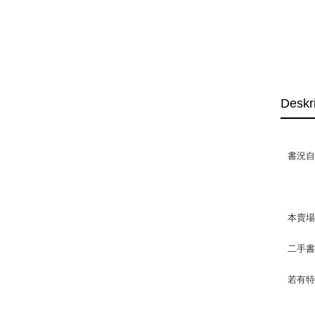
Deskr
書況自然
本賣
二手
若有特