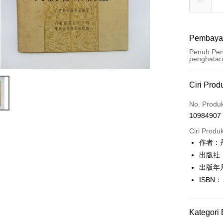
Pembaya
Penuh Pen
penghatar
Kaedah 
Ciri Prod
Kad Kredi
No. Produ
10984907
Pengambil
Ciri Produ
LINE Pay
作者：
出版社
Apple Pay
出版年
JKOPAY
ISBN：
Easy Walle
Google Pa
Kategori 