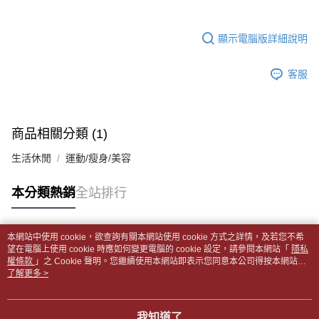
帳／街口支付／iPASS MONEY」等通路繳費。
２．訂單成立數日內，您將收到繳費通知簡訊。
付款後全家取貨
３．收到繳費通知簡訊後14天內，點擊此簡訊中的連結，可透過四大超商／
【注意事項】
每筆NT$65，滿NT$499(含以上)免運費
顯示電腦版詳細說明
ATM／網路銀行／等多元方式進行付款，方視為交易完成。
1.本服務係由「台灣大哥大股份有限公司」（以下簡稱本公司）所提供，讓
※ 請注意：結帳手續完成當下不需立刻繳費，但若您需要取消訂單，請聯絡
用戶於交易時，得透過本服務購買商品或服務，並由商店將買賣／分期付款
7-11取貨付款【書籍"本數"8本以上，建議使用中華郵政宅配
購買商品的店家。未經商家同意取消之訂單仍視為有效，需透過AFTEE先享
買賣價金債權讓與本公司後，依約使用本公司帳單繳交帳款。
客服
後付繳納相關費用。
包裹】
2.基於同意付款使用「大哥付你分期」之契約關係目的，商店將以您的個人
※ 交易是否成功請以「AFTEE先享後付 」之結帳頁面顯示為準，若有關於
資料（包含姓名、電話或地址）提供予台灣大哥大進項蒐集、處理及利用，
每筆NT$65，滿NT$688(含以上)免運費
是否繳費成功／繳費後需取消欲退款等相關疑問，請聯繫「AFTEE先享後付
由本公司與您本人進行分期帳單所需資料之確認、核對及更正。
客戶支援中心」
https://netprotections.freshdesk.com/support/home
3.完整用戶服務條款，請詳閱以下連結：
https://oppay.tw/userRule
付款後7-11取貨
商品相關分類 (1)
【注意事項】
每筆NT$65，滿NT$688(含以上)免運費
１．透過由恩沛科技股份有限公司提供之「AFTEE先享後付」服務完成之交
生活休閒
運動/瘦身/美容
易，需依本服務之必要範圍內提供個人資料，並將交易相關給付款項請求債
中華郵政包裹
權轉讓予恩沛科技股份有限公司。
每筆NT$65，滿NT$688(含以上)免運費
本分類熱銷
全站排行
２．關於個人資料處理事宜，請瀏覽以下網址：
https://aftee.tw/terms/#terms3
中華郵政包裹(離島)
３．未成年的使用者請事先徵得法定代理人或監護人之同意方可使用
「AFTEE先享後付」，若未經同意申辦者引起之損失，本公司不負相關責
每筆NT$65，滿NT$688(含以上)免運費
本網站中使用 cookie，欲查詢有關本網站使用 cookie 方式之詳情，及若您不希
任。
熱門標籤
望在電腦上使用 cookie 時應如何變更電腦的 cookie 設定，請參閱本網站「
隱私
４．使用「AFTEE先享後付」時，將依據個別帳號之用戶狀況，依本公司即
權條款
士林門市自取(書送達簡訊通知)
」之 Cookie 聲明。您繼續使用本網站即表示您同意本公司得按本網站使
時審查核予不同之上限額度；若仍有額度不足之情形，本公司將視審查結果
用條款之 Cookie 聲明使用 cookie。
了解更多 >
免運費
請求用戶進行身份認證。
５．嚴禁一人註冊多個帳號或使用他人資訊註冊。若發現惡意使用之情形，
中華郵政【國際航空包裹】*收件人請填寫本名
恩沛科技股份有限公司將有權停止該用戶之使用額度並採取法律行動。
查看運費
我知道了