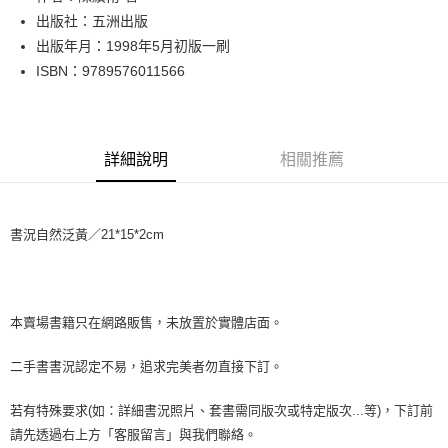
出版社：五洲出版
街口支付
出版年月：1998年5月初版一刷
悠遊付
ISBN：9789576011566
Google Pay
全盈+PAY
詳細說明
相關推薦
大哥付你分期
相關說明
【大哥付你分期使用說明】
書況自然泛黃／21*15*2cm
AFTEE先享後付
1.本服務由台灣大哥大提供，台灣大哥大用戶可立即使用無須另外申請。
2.付款方式選擇「大哥付你分期」，訂單成立後會自動跳轉到大哥付的交易
相關說明
流程，驗證手機門號後，選擇欲分期的期數、繳款截止日，確認付款後即完
【關於「AFTEE先享後付」】
成交易。
ATM付款
AFTEE先享後付是「在收到商品之後才付款」的支付方式。 讓您購物簡單
3.實際核准額度、可分期數及費用金額請依後續交易確認頁面所載為準。
便利好安心！
本賣場書籍只在網路販售，未放置於實體店面。
4.訂單成立30分鐘內，如未前往確認交易或遇審核未通過，訂單將自動取
１．簡單：不需註冊會員、不需綁卡、不需儲值。
運送方式
消。如遇「轉專審核」未通過狀況，表示未達大哥付你分期系統評分，恕無
２．便利：只要手機號碼，簡訊認證，即可結帳。
二手書書況認定不易，追求完美者勿直接下訂。
法說明評估內容。
３．安心：先確認商品／服務後，再付款。
全家取貨付款【書籍"本數"8本以上，建議使用中華郵政宅配包
【繳款方式說明】
1.分期款項不併入電信帳單，「大哥付你分期」於每月結算日後寄送繳費提
裹】
若有特殊要求(如：詳細書況照片、套書需同版次或特定版次...等)，下訂前
【「AFTEE先享後付」結帳流程】
醒簡訊。
１．於結帳方式選擇「AFTEE先享後付」後，將跳轉至「AFTEE先享後付」
每筆NT$65，滿NT$499(含以上)免運費
請先透過右上方「客服留言」與我們聯絡。
2.透過簡訊連結打開帳單後，可選擇「超商條碼／台灣大直營門市／銀行轉
結帳頁面，進行簡訊認證並確認金額後，即可完成結帳。