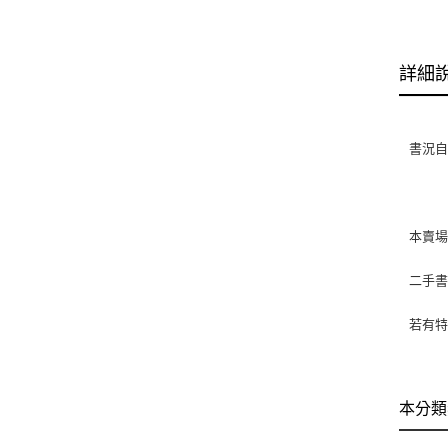
詳細
書況自然
本賣
二手
若有特
本分類