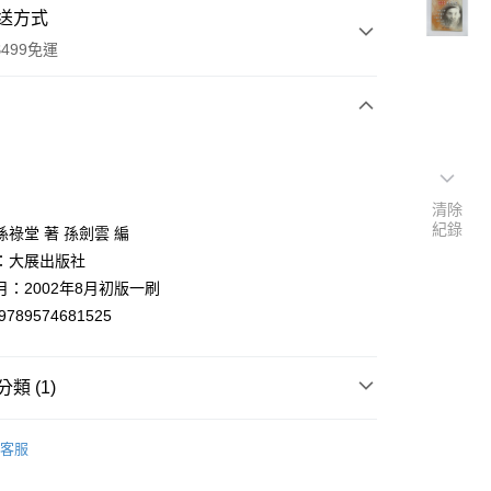
送方式
499免運
次付款
付款
清除
紀錄
祿堂 著 孫劍雲 編
：大展出版社
月：2002年8月初版一刷
9789574681525
類 (1)
y
運動/瘦身/美容
客服
分期