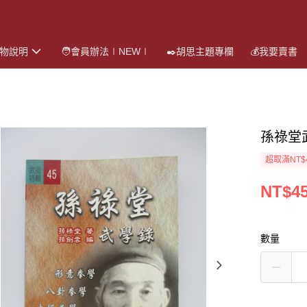
購物說明
🧑會員辦法∣NEW∣
✒️胡思主題專欄
💰我要賣書
孫祿堂
超取滿NT$
NT$4
數量