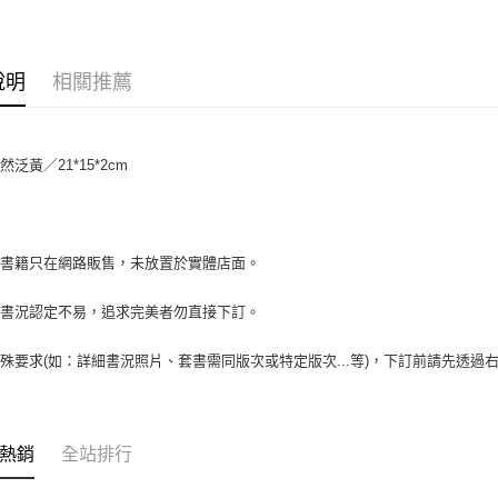
相關說明
【大哥付
AFTEE先
1.本服務
2.付款方
相關說明
說明
相關推薦
流程，驗
【關於「A
ATM付款
完成交易
AFTEE
3.實際核
便利好安
4.訂單成
１．簡單
泛黃／21*15*2cm
消。如遇
２．便利
運送方式
無法說明
３．安心
【繳款方
全家取貨付
1.分期款
【「AFT
醒簡訊。
包裹】
１．於結帳
場書籍只在網路販售，未放置於實體店面。
2.透過簡
付」結帳
每筆NT$6
帳／街口支
２．訂單
書書況認定不易，追求完美者勿直接下訂。
３．收到繳
付款後全
【注意事
／ATM／
1.本服務
每筆NT$6
※ 請注意
殊要求(如：詳細書況照片、套書需同版次或特定版次...等)，下訂前請先透
用戶於交
絡購買商品
款買賣價
7-11取
先享後付
2.基於同
※ 交易是
包裹】
資料（包
是否繳費成
用，由本
每筆NT$6
付客戶支
熱銷
全站排行
3.完整用
付款後7-1
【注意事