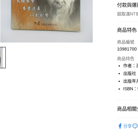
付款與運
超取滿NT$
付款方式
商品特色
信用卡一
商品編號
10981700
超商取貨
商品特色
LINE Pay
作者：孫
出版社
Apple Pay
出版年
街口支付
ISBN：
悠遊付
商品相關分
Google Pa
全盈+PAY
生活休閒
分享
大哥付你