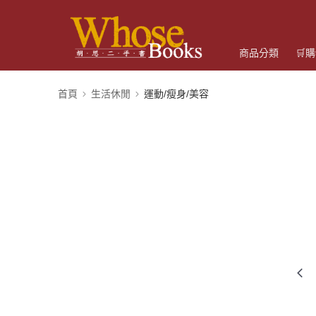
商品分類
🛒
首頁
生活休閒
運動/瘦身/美容