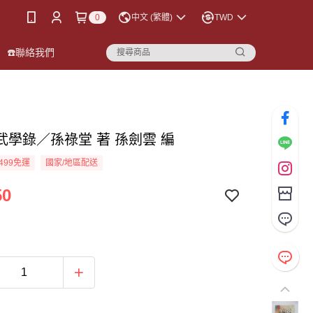
0
中文 (繁體)
TWD
☎️聯絡我們
武學錄／孫祿堂 著 孫劍雲 編
499免運
國家/地區配送
50