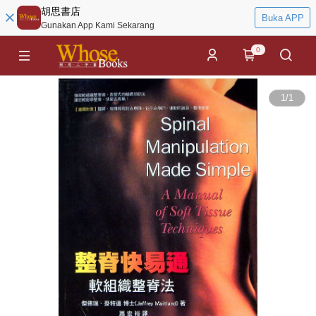
胡思書店
Buka APP
Gunakan App Kami Sekarang
0
1
/
1