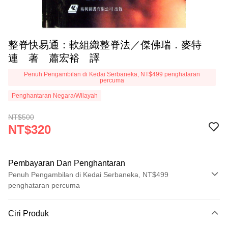
整脊快易通：軟組織整脊法／傑佛瑞．麥特
連 著 蕭宏裕 譯
Penuh Pengambilan di Kedai Serbaneka, NT$499 penghataran
percuma
Penghantaran Negara/Wilayah
NT$500
NT$320
Pembayaran Dan Penghantaran
Penuh Pengambilan di Kedai Serbaneka, NT$499
penghataran percuma
Kaedah Pembayaran
Ciri Produk
Kad Kredit (Bayaran Penuh)