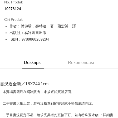
No. Produk
Pengambilan di Kedai Serbaneka
10978124
LINE Pay
Ciri Produk
Apple Pay
作者：傑佛瑞．麥特連 著 蕭宏裕 譯
出版社：易利圖書出版
JKOPAY
ISBN：9789868289284
Easy Wallet
Google Pay
Deskripsi
Rekomendasi
Plus PAY
OP Pay Later
Deskripsi
書況近全新／18X24X1cm
[Terma Penggunaan untuk OP Pay Later]
AFTEE
本賣場書籍只在網路販售，未放置於實體店面。
Perkhidmatan ini disediakan oleh Taiwan Mobile dan tersedia untuk
Deskripsi
pengguna Taiwan Mobile tanpa memerlukan permohonan tambahan.
Pertama, Mengenai Perkhidmatan AFTEE Beli Sekarang Bayar Kemudian
二手書書大量上架，若有沒檢查到的書寫或小損傷還請見諒。
Pemindahan ATM
1. Dengan memilih AFTEE sebagai kaedah pembayaran, mesej
Jika anda memilih OP Pay Later sebagai kaedah pembayaran, sistem
pengesahan AFTEE akan muncul.
akan mengarahkan anda secara automatik ke proses transaksi OP Pay
二手書書況認定不易，追求完美者勿直接下訂。若有特殊要求(如：詳細書
2. Anda boleh meneruskan pembayaran selepas pengesahan SMS.
Pilihan Penghantaran