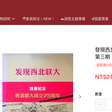
購物說明
🧑會員辦法∣NEW∣
✒️胡思主題專欄
💰我要賣書
發現西
第三期
超取滿NT$
NT$2
數量