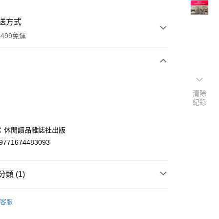
送方式
499免運
次付款
清除
付款
紀錄
：休閒讀品雜誌社出版
9771674483093
類 (1)
y
中國史地
客服