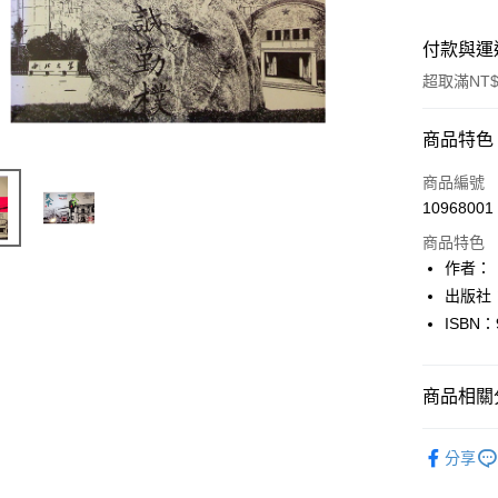
付款與運
超取滿NT$
付款方式
商品特色
信用卡一
商品編號
10968001
超商取貨
商品特色
LINE Pay
作者：
出版社
Apple Pay
ISBN：
街口支付
悠遊付
商品相關分
Google Pa
人文史地
分享
全盈+PAY