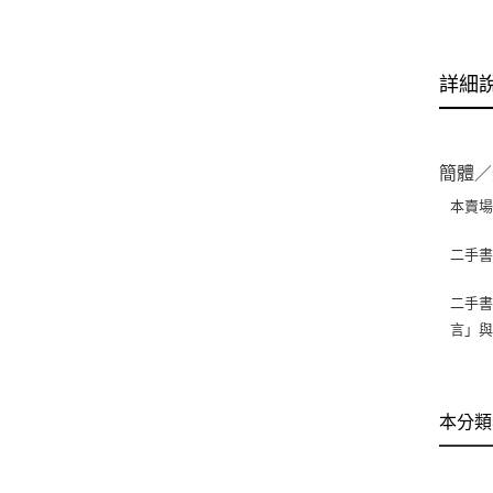
詳細
簡體／
本賣
二手
二手書
言」
本分類