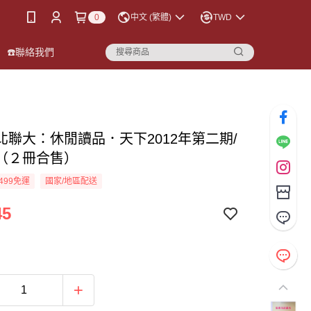
0
中文 (繁體)
TWD
☎️聯絡我們
北聯大：休閒讀品．天下2012年第二期/
（２冊合售）
499免運
國家/地區配送
45