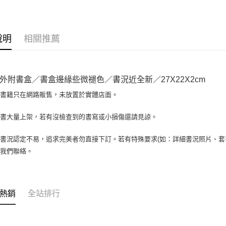
大哥付你
相關說明
【大哥付
AFTEE先
1.本服務
說明
相關推薦
2.付款方
相關說明
流程，驗
【關於「A
ATM付款
完成交易
AFTEE
3.實際核
便利好安
外附書盒／書盒邊緣些微褪色／書況近全新／27X22X2cm
4.訂單成
１．簡單
消。如遇
２．便利
場書籍只在網路販售，未放置於實體店面。
運送方式
無法說明
３．安心
【繳款方
全家取貨付
書書大量上架，若有沒檢查到的書寫或小損傷還請見諒。
1.分期款
【「AFT
醒簡訊。
包裹】
１．於結帳
2.透過簡
付」結帳
書況認定不易，追求完美者勿直接下訂。若有特殊要求(如：詳細書況照片、套書
每筆NT$6
帳／街口支
２．訂單
與我們聯絡。
３．收到繳
付款後全
【注意事
／ATM／
1.本服務
每筆NT$6
※ 請注意
用戶於交
絡購買商品
款買賣價
7-11取
先享後付
熱銷
全站排行
2.基於同
※ 交易是
包裹】
資料（包
是否繳費成
用，由本
每筆NT$6
付客戶支