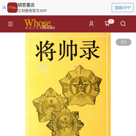
胡思書店
開啟APP
立刻使用官方APP
0
1
/
1