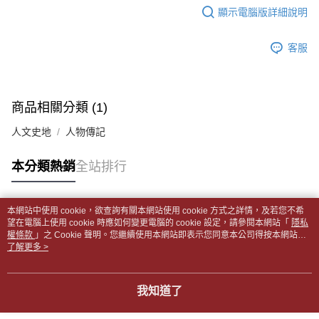
帳／街口支付／iPASS MONEY」等通路繳費。
顯示電腦版詳細說明
２．訂單成立數日內，您將收到繳費通知簡訊。
付款後全家取貨
３．收到繳費通知簡訊後14天內，點擊此簡訊中的連結，可透過四大超商／
【注意事項】
每筆NT$65，滿NT$499(含以上)免運費
ATM／網路銀行／等多元方式進行付款，方視為交易完成。
1.本服務係由「台灣大哥大股份有限公司」（以下簡稱本公司）所提供，讓
客服
※ 請注意：結帳手續完成當下不需立刻繳費，但若您需要取消訂單，請聯絡
用戶於交易時，得透過本服務購買商品或服務，並由商店將買賣／分期付款
7-11取貨付款【書籍"本數"8本以上，建議使用中華郵政宅配
購買商品的店家。未經商家同意取消之訂單仍視為有效，需透過AFTEE先享
買賣價金債權讓與本公司後，依約使用本公司帳單繳交帳款。
後付繳納相關費用。
包裹】
2.基於同意付款使用「大哥付你分期」之契約關係目的，商店將以您的個人
※ 交易是否成功請以「AFTEE先享後付 」之結帳頁面顯示為準，若有關於
資料（包含姓名、電話或地址）提供予台灣大哥大進項蒐集、處理及利用，
每筆NT$65，滿NT$688(含以上)免運費
是否繳費成功／繳費後需取消欲退款等相關疑問，請聯繫「AFTEE先享後付
商品相關分類 (1)
由本公司與您本人進行分期帳單所需資料之確認、核對及更正。
客戶支援中心」
https://netprotections.freshdesk.com/support/home
3.完整用戶服務條款，請詳閱以下連結：
https://oppay.tw/userRule
付款後7-11取貨
人文史地
人物傳記
【注意事項】
每筆NT$65，滿NT$688(含以上)免運費
１．透過由恩沛科技股份有限公司提供之「AFTEE先享後付」服務完成之交
本分類熱銷
全站排行
易，需依本服務之必要範圍內提供個人資料，並將交易相關給付款項請求債
中華郵政包裹
權轉讓予恩沛科技股份有限公司。
每筆NT$65，滿NT$688(含以上)免運費
２．關於個人資料處理事宜，請瀏覽以下網址：
https://aftee.tw/terms/#terms3
本網站中使用 cookie，欲查詢有關本網站使用 cookie 方式之詳情，及若您不希
中華郵政包裹(離島)
３．未成年的使用者請事先徵得法定代理人或監護人之同意方可使用
熱門標籤
望在電腦上使用 cookie 時應如何變更電腦的 cookie 設定，請參閱本網站「
隱私
「AFTEE先享後付」，若未經同意申辦者引起之損失，本公司不負相關責
權條款
每筆NT$65，滿NT$688(含以上)免運費
」之 Cookie 聲明。您繼續使用本網站即表示您同意本公司得按本網站使
任。
用條款之 Cookie 聲明使用 cookie。
了解更多 >
４．使用「AFTEE先享後付」時，將依據個別帳號之用戶狀況，依本公司即
士林門市自取(書送達簡訊通知)
時審查核予不同之上限額度；若仍有額度不足之情形，本公司將視審查結果
免運費
請求用戶進行身份認證。
我知道了
５．嚴禁一人註冊多個帳號或使用他人資訊註冊。若發現惡意使用之情形，
中華郵政【國際航空包裹】*收件人請填寫本名
恩沛科技股份有限公司將有權停止該用戶之使用額度並採取法律行動。
查看運費