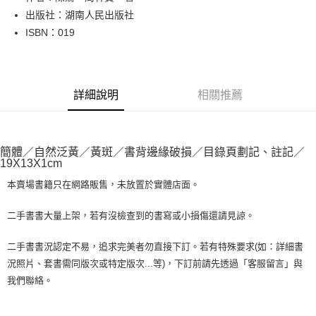
出版社：湖南人民出版社
街口支付
ISBN：019
悠遊付
Google Pay
詳細說明
相關推薦
全盈+PAY
大哥付你分期
相關說明
簡體／自然泛黃／黃斑／書背邊緣破損／目錄頁劃記、註記／
【大哥付你分期使用說明】
19X13X1cm
AFTEE先享後付
1.本服務由台灣大哥大提供，台灣大哥大用戶可立即使用無須另外申請。
2.付款方式選擇「大哥付你分期」，訂單成立後會自動跳轉到大哥付的交易
本賣場書籍只在網路販售，未放置於實體店面。
相關說明
流程，驗證手機門號後，選擇欲分期的期數、繳款截止日，確認付款後即完
【關於「AFTEE先享後付」】
成交易。
ATM付款
AFTEE先享後付是「在收到商品之後才付款」的支付方式。 讓您購物簡單
二手書書大量上架，若有沒檢查到的書寫或小損傷還請見諒。
3.實際核准額度、可分期數及費用金額請依後續交易確認頁面所載為準。
便利好安心！
4.訂單成立30分鐘內，如未前往確認交易或遇審核未通過，訂單將自動取
１．簡單：不需註冊會員、不需綁卡、不需儲值。
運送方式
二手書書況認定不易，追求完美者勿直接下訂。若有特殊要求(如：詳細書
消。如遇「轉專審核」未通過狀況，表示未達大哥付你分期系統評分，恕無
２．便利：只要手機號碼，簡訊認證，即可結帳。
法說明評估內容。
況照片、套書需同版次或特定版次...等)，下訂前請先透過「客服留言」與
３．安心：先確認商品／服務後，再付款。
全家取貨付款【書籍"本數"8本以上，建議使用中華郵政宅配包
【繳款方式說明】
我們聯絡。
1.分期款項不併入電信帳單，「大哥付你分期」於每月結算日後寄送繳費提
裹】
【「AFTEE先享後付」結帳流程】
醒簡訊。
１．於結帳方式選擇「AFTEE先享後付」後，將跳轉至「AFTEE先享後付」
每筆NT$65，滿NT$499(含以上)免運費
2.透過簡訊連結打開帳單後，可選擇「超商條碼／台灣大直營門市／銀行轉
結帳頁面，進行簡訊認證並確認金額後，即可完成結帳。