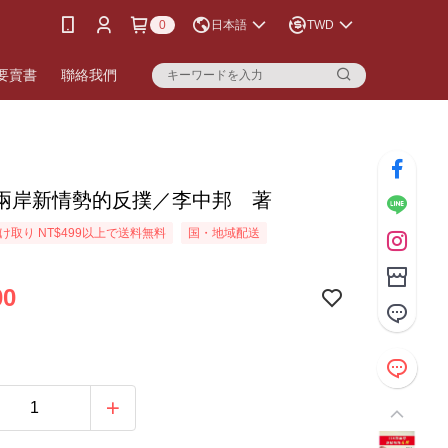
0
日本語
TWD
要賣書
聯絡我們
兩岸新情勢的反撲／李中邦 著
け取り NT$499以上で送料無料
国・地域配送
00