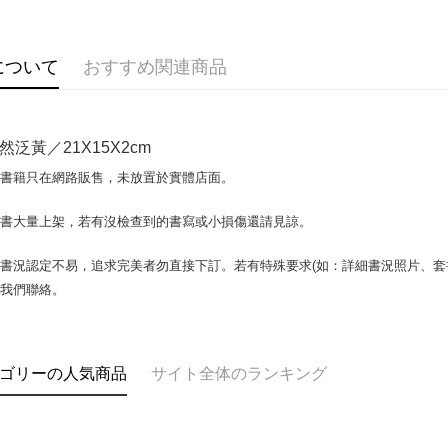
説明
【OP Pay
AFTEE
1. 本サ
について
おすすめ関連商品
追加の申
説明
2. 支払い
一、 AF
ATM払い
動的に OP
1.お支払
払いの回
ドウが表
然泛黃／21X15X2cm
す。
2.SMS
3. 実際
3.注文す
配送方法
場書籍只在網路販售，未放置於實體店面。
ジを基準
す。
4. 注文
4.ご注文
全家取貨付
合、注文
書書大量上架，若有沒檢查到的書寫或小損傷還請見諒。
員の場合は
包裹】
が発生し
5.商品受
評価内容
たはアプリ
配送毎にN
書況認定不易，追求完美者勿直接下訂。若有特殊要求(如：詳細書況照片、套書
ングでお
與我們聯絡。
付款後全
【支払い
代金納付期
配送毎にN
1. 分割払
プリをダウ
の締め日後
以内まで
2. SM
7-11取
ゴリーの人気商品
サイト全体のランキング
湾大直営店
お支払期限
包裹】
で支払い
もとに計算
配送毎にN
期限を延
【注意事
（例：予