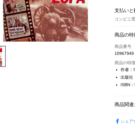
支払いと
コンビニ受
お支払い
商品の特
クレジット
商品番号
10967949
コンビニ
商品の特
LINE Pay
作者：
出版社
Apple Pay
ISBN：
JKOPAY
Easy Walle
商品関連
Google Pa
人文史地
シェア
Plus Pay
OP Pay La