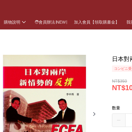
購物說明
🧑會員辦法∣NEW∣
加入會員【領取購書金】
我
日本對
コンビニ受
NT$350
NT$1
数量