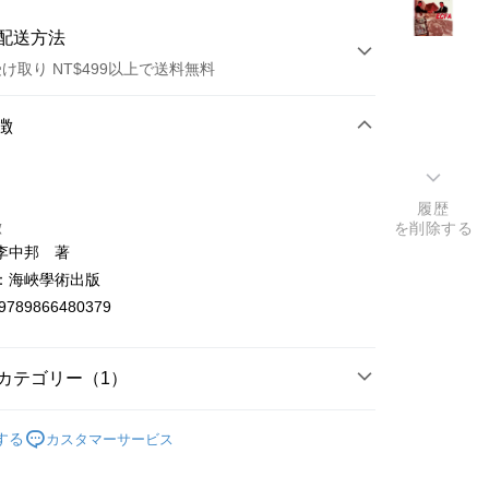
配送方法
け取り NT$499以上で送料無料
方法
徴
カード1回払い
店頭代金引換
履歴
徴
を削除する
李中邦 著
：海峽學術出版
9789866480379
t
カテゴリー（1）
y
政治/國際關係
する
カスタマーサービス
ter