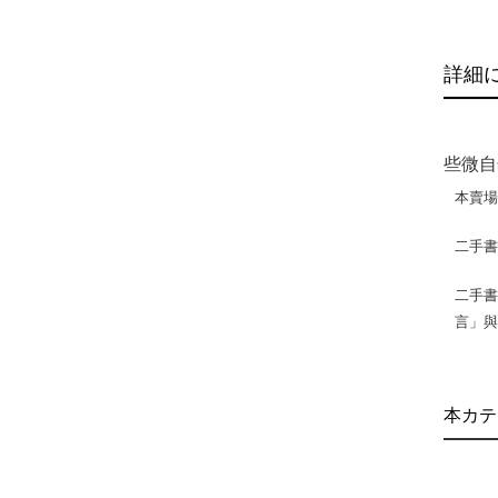
詳細
些微自
本賣
二手
二手書
言」
本カテ