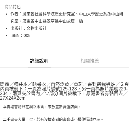
LINE Pay
商品特色
Apple Pay
作者：廣東省社會科學院歷史研究室、中山大學歷史系孫中山研
究室、廣東省中山縣翠亨孫中山故居 編
街口支付
出版社：文物出版社
悠遊付
ISBN：008
Google Pay
全盈+PAY
詳細說明
相關推薦
大哥付你分期
相關說明
【大哥付你分期使用說明】
AFTEE先享後付
簡體／精裝本／缺書衣／自然泛黃／黃斑／書封邊緣蟲蛀／２頁
1.本服務由台灣大哥大提供，台灣大哥大用戶可立即使用無須另外申請。
內頁被剪下：一頁為照片編號125-128，另一頁為照片編號229-
2.付款方式選擇「大哥付你分期」，訂單成立後會自動跳轉到大哥付的交易
相關說明
234，兩頁夾於書內／少部分圖片被裁下，原藏書者有黏回去／
流程，驗證手機門號後，選擇欲分期的期數、繳款截止日，確認付款後即完
【關於「AFTEE先享後付」】
27X24X2cm
成交易。
ATM付款
AFTEE先享後付是「在收到商品之後才付款」的支付方式。 讓您購物簡單
3.實際核准額度、可分期數及費用金額請依後續交易確認頁面所載為準。
本賣場書籍只在網路販售，未放置於實體店面。
便利好安心！
4.訂單成立30分鐘內，如未前往確認交易或遇審核未通過，訂單將自動取
１．簡單：不需註冊會員、不需綁卡、不需儲值。
運送方式
消。如遇「轉專審核」未通過狀況，表示未達大哥付你分期系統評分，恕無
２．便利：只要手機號碼，簡訊認證，即可結帳。
二手書書大量上架，若有沒檢查到的書寫或小損傷還請見諒。
法說明評估內容。
３．安心：先確認商品／服務後，再付款。
全家取貨付款【書籍"本數"8本以上，建議使用中華郵政宅配包
【繳款方式說明】