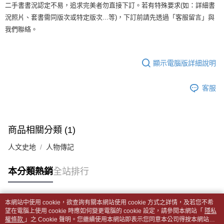
1.分期款項不併入電信帳單，「大哥付你分期」於每月結算日後寄送繳費提
二手書書況認定不易，追求完美者勿直接下訂。若有特殊要求(如：詳細書
裹】
【「AFTEE先享後付」結帳流程】
醒簡訊。
１．於結帳方式選擇「AFTEE先享後付」後，將跳轉至「AFTEE先享後付」
況照片、套書需同版次或特定版次...等)，下訂前請先透過「客服留言」與
每筆NT$65，滿NT$499(含以上)免運費
2.透過簡訊連結打開帳單後，可選擇「超商條碼／台灣大直營門市／銀行轉
結帳頁面，進行簡訊認證並確認金額後，即可完成結帳。
我們聯絡。
帳／街口支付／iPASS MONEY」等通路繳費。
２．訂單成立數日內，您將收到繳費通知簡訊。
付款後全家取貨
３．收到繳費通知簡訊後14天內，點擊此簡訊中的連結，可透過四大超商／
【注意事項】
每筆NT$65，滿NT$499(含以上)免運費
ATM／網路銀行／等多元方式進行付款，方視為交易完成。
1.本服務係由「台灣大哥大股份有限公司」（以下簡稱本公司）所提供，讓
※ 請注意：結帳手續完成當下不需立刻繳費，但若您需要取消訂單，請聯絡
顯示電腦版詳細說明
用戶於交易時，得透過本服務購買商品或服務，並由商店將買賣／分期付款
7-11取貨付款【書籍"本數"8本以上，建議使用中華郵政宅配
購買商品的店家。未經商家同意取消之訂單仍視為有效，需透過AFTEE先享
買賣價金債權讓與本公司後，依約使用本公司帳單繳交帳款。
後付繳納相關費用。
包裹】
2.基於同意付款使用「大哥付你分期」之契約關係目的，商店將以您的個人
客服
※ 交易是否成功請以「AFTEE先享後付 」之結帳頁面顯示為準，若有關於
資料（包含姓名、電話或地址）提供予台灣大哥大進項蒐集、處理及利用，
每筆NT$65，滿NT$688(含以上)免運費
是否繳費成功／繳費後需取消欲退款等相關疑問，請聯繫「AFTEE先享後付
由本公司與您本人進行分期帳單所需資料之確認、核對及更正。
客戶支援中心」
https://netprotections.freshdesk.com/support/home
3.完整用戶服務條款，請詳閱以下連結：
https://oppay.tw/userRule
付款後7-11取貨
【注意事項】
每筆NT$65，滿NT$688(含以上)免運費
商品相關分類 (1)
１．透過由恩沛科技股份有限公司提供之「AFTEE先享後付」服務完成之交
易，需依本服務之必要範圍內提供個人資料，並將交易相關給付款項請求債
中華郵政包裹
人文史地
人物傳記
權轉讓予恩沛科技股份有限公司。
每筆NT$65，滿NT$688(含以上)免運費
２．關於個人資料處理事宜，請瀏覽以下網址：
https://aftee.tw/terms/#terms3
本分類熱銷
全站排行
中華郵政包裹(離島)
３．未成年的使用者請事先徵得法定代理人或監護人之同意方可使用
「AFTEE先享後付」，若未經同意申辦者引起之損失，本公司不負相關責
每筆NT$65，滿NT$688(含以上)免運費
任。
本網站中使用 cookie，欲查詢有關本網站使用 cookie 方式之詳情，及若您不希
４．使用「AFTEE先享後付」時，將依據個別帳號之用戶狀況，依本公司即
熱門標籤
士林門市自取(書送達簡訊通知)
望在電腦上使用 cookie 時應如何變更電腦的 cookie 設定，請參閱本網站「
隱私
時審查核予不同之上限額度；若仍有額度不足之情形，本公司將視審查結果
權條款
」之 Cookie 聲明。您繼續使用本網站即表示您同意本公司得按本網站使
免運費
請求用戶進行身份認證。