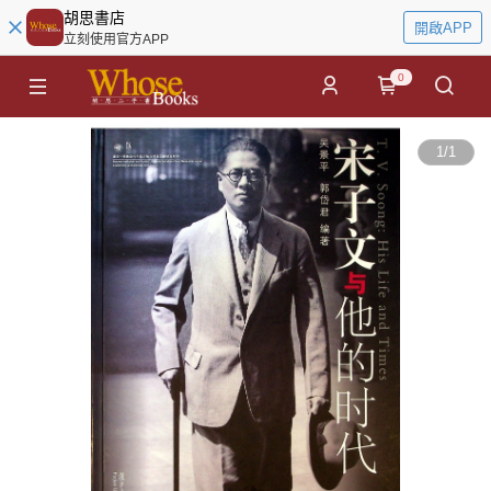
胡思書店
開啟APP
立刻使用官方APP
0
1
/
1