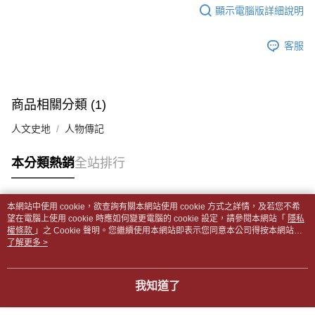
每筆NT$65，滿NT$499(含以上)免運費
2.透過簡訊連結打開帳單後，可選擇「超商條碼／台灣大直營門市／銀行轉
結帳頁面，進行簡訊認證並確認金額後，即可完成結帳。
顯示電腦版詳細說明
帳／街口支付／iPASS MONEY」等通路繳費。
２．訂單成立數日內，您將收到繳費通知簡訊。
付款後全家取貨
３．收到繳費通知簡訊後14天內，點擊此簡訊中的連結，可透過四大超商／
【注意事項】
每筆NT$65，滿NT$499(含以上)免運費
客服
ATM／網路銀行／等多元方式進行付款，方視為交易完成。
1.本服務係由「台灣大哥大股份有限公司」（以下簡稱本公司）所提供，讓
※ 請注意：結帳手續完成當下不需立刻繳費，但若您需要取消訂單，請聯絡
用戶於交易時，得透過本服務購買商品或服務，並由商店將買賣／分期付款
7-11取貨付款【書籍"本數"8本以上，建議使用中華郵政宅配
購買商品的店家。未經商家同意取消之訂單仍視為有效，需透過AFTEE先享
買賣價金債權讓與本公司後，依約使用本公司帳單繳交帳款。
後付繳納相關費用。
包裹】
2.基於同意付款使用「大哥付你分期」之契約關係目的，商店將以您的個人
※ 交易是否成功請以「AFTEE先享後付 」之結帳頁面顯示為準，若有關於
商品相關分類 (1)
資料（包含姓名、電話或地址）提供予台灣大哥大進項蒐集、處理及利用，
每筆NT$65，滿NT$688(含以上)免運費
是否繳費成功／繳費後需取消欲退款等相關疑問，請聯繫「AFTEE先享後付
由本公司與您本人進行分期帳單所需資料之確認、核對及更正。
客戶支援中心」
https://netprotections.freshdesk.com/support/home
人文史地
人物傳記
3.完整用戶服務條款，請詳閱以下連結：
https://oppay.tw/userRule
付款後7-11取貨
【注意事項】
每筆NT$65，滿NT$688(含以上)免運費
本分類熱銷
全站排行
１．透過由恩沛科技股份有限公司提供之「AFTEE先享後付」服務完成之交
易，需依本服務之必要範圍內提供個人資料，並將交易相關給付款項請求債
中華郵政包裹
權轉讓予恩沛科技股份有限公司。
每筆NT$65，滿NT$688(含以上)免運費
２．關於個人資料處理事宜，請瀏覽以下網址：
本網站中使用 cookie，欲查詢有關本網站使用 cookie 方式之詳情，及若您不希
https://aftee.tw/terms/#terms3
熱門標籤
望在電腦上使用 cookie 時應如何變更電腦的 cookie 設定，請參閱本網站「
隱私
中華郵政包裹(離島)
３．未成年的使用者請事先徵得法定代理人或監護人之同意方可使用
權條款
」之 Cookie 聲明。您繼續使用本網站即表示您同意本公司得按本網站使
「AFTEE先享後付」，若未經同意申辦者引起之損失，本公司不負相關責
每筆NT$65，滿NT$688(含以上)免運費
用條款之 Cookie 聲明使用 cookie。
了解更多 >
任。
４．使用「AFTEE先享後付」時，將依據個別帳號之用戶狀況，依本公司即
士林門市自取(書送達簡訊通知)
時審查核予不同之上限額度；若仍有額度不足之情形，本公司將視審查結果
我知道了
免運費
請求用戶進行身份認證。
５．嚴禁一人註冊多個帳號或使用他人資訊註冊。若發現惡意使用之情形，
中華郵政【國際航空包裹】*收件人請填寫本名
恩沛科技股份有限公司將有權停止該用戶之使用額度並採取法律行動。
查看運費