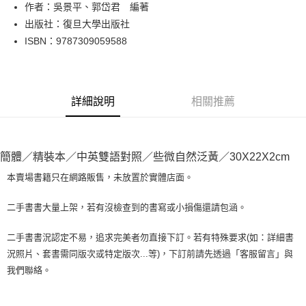
Apple Pay
作者：吳景平、郭岱君 編著
出版社：復旦大學出版社
街口支付
ISBN：9787309059588
悠遊付
Google Pay
詳細說明
相關推薦
全盈+PAY
大哥付你分期
相關說明
簡體／精裝本／中英雙語對照／些微自然泛黃／30X22X2cm
【大哥付你分期使用說明】
AFTEE先享後付
1.本服務由台灣大哥大提供，台灣大哥大用戶可立即使用無須另外申請。
本賣場書籍只在網路販售，未放置於實體店面。
2.付款方式選擇「大哥付你分期」，訂單成立後會自動跳轉到大哥付的交易
相關說明
流程，驗證手機門號後，選擇欲分期的期數、繳款截止日，確認付款後即完
【關於「AFTEE先享後付」】
二手書書大量上架，若有沒檢查到的書寫或小損傷還請包涵。
成交易。
ATM付款
AFTEE先享後付是「在收到商品之後才付款」的支付方式。 讓您購物簡單
3.實際核准額度、可分期數及費用金額請依後續交易確認頁面所載為準。
便利好安心！
4.訂單成立30分鐘內，如未前往確認交易或遇審核未通過，訂單將自動取
二手書書況認定不易，追求完美者勿直接下訂。若有特殊要求(如：詳細書
１．簡單：不需註冊會員、不需綁卡、不需儲值。
運送方式
消。如遇「轉專審核」未通過狀況，表示未達大哥付你分期系統評分，恕無
況照片、套書需同版次或特定版次...等)，下訂前請先透過「客服留言」與
２．便利：只要手機號碼，簡訊認證，即可結帳。
法說明評估內容。
３．安心：先確認商品／服務後，再付款。
我們聯絡。
全家取貨付款【書籍"本數"8本以上，建議使用中華郵政宅配包
【繳款方式說明】
1.分期款項不併入電信帳單，「大哥付你分期」於每月結算日後寄送繳費提
裹】
【「AFTEE先享後付」結帳流程】
醒簡訊。
１．於結帳方式選擇「AFTEE先享後付」後，將跳轉至「AFTEE先享後付」