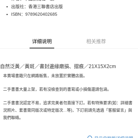
出版社：香港三聯書店出版
街口支付
ISBN：9789620402685
悠遊付
Google Pay
详细说明
相关推荐
Plus PAY
大哥付你分期
相关说明
自然泛黃／黃斑／書封邊緣磨損、摺痕／21X15X2cm
【大哥付你分期使用说明】
AFTEE先享后付
1. 本服务由台湾大哥大提供，电信用户可立即使用无须另外申请。（限个人
本賣場書籍只在網路販售，未放置於實體店面。
月租型门号，不开放公司户及预付卡使用）
相关说明
2. 付款方式选择 “大哥付你分期”，订单成立后会自动跳转到大哥付的交易流
一、關於 AFTEE先享後付
二手書書大量上架，若有沒檢查到的書寫或小損傷還請包涵。
程，验证手机门号后，选择欲分期的期数、缴款截止日，确认付款后即完成
ATM付款
1. 於付款方式選擇AFTEE先享後付，將跳出AFTEE先享後付手機驗證視
交易。
窗。
3. 实际核准额度、可分期数及费用金额请依后续交易确认页面所载为准。
二手書書況認定不易，追求完美者勿直接下訂。若有特殊要求(如：詳細書
2. 進行簡訊驗證之後，即可完成結帳手續。
运送方式
4. 订单成立30分钟内，如未前往确认交易或遇审核未通过，订单将自动取
況照片、套書需同版次或特定版次...等)，下訂前請先透過「客服留言」與
3. 訂單確認後不需事先繳費，商品會配送至您的指定地址。
消。如遇 “转专审核”未通过状况，表示未达系统评分，恕无法说明评估内
4. 下訂完成後，您的手機會收到一封繳費通知簡訊，APP會員則會收到
我們聯絡。
全家取貨付款【書籍"本數"8本以上，建議使用中華郵政宅配包
容。
AFTEE APP推播通知。
【缴款方式说明】
裹】
5. 收到商品當下無需繳費，確認無誤後，請再利用繳費通知簡訊或AFTEE
1. 分期款项不并入电信账单，“大哥付你分期”于每月结算日后寄送缴费提醒
APP於四大便利商店‧ATM/網銀等方式進行付款。
每笔NT$65，满NT$499(含以上)免运费
短信。