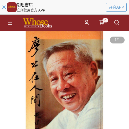
胡思書店
开启APP
立刻使用官方 APP
0
1
/
1