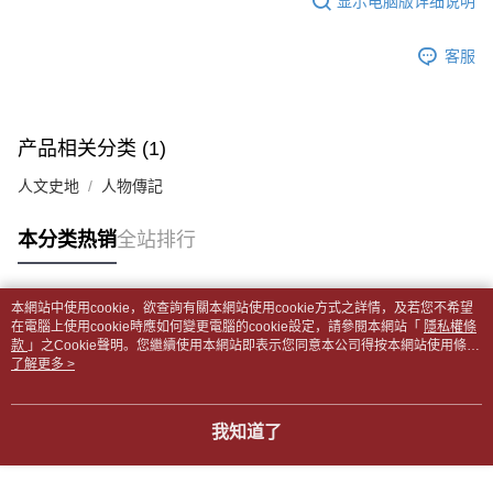
显示电脑版详细说明
2. 通过短信链接打开账单后，可选择 “超商条码／台湾大直营门市／银行转
請留意繳費期限為 14 天。唯有下載 AFTEE App 成為 AFTEE 會員者方能享
付款後全家取貨
账／街口支付／iPASS MONEY”等通路缴费。
有最長 45 天內付款之服務。
每笔NT$65，满NT$499(含以上)免运费
客服
【注意事项】
繳費期限，為商家向您請款的時間，再加上使用AFTEE可延長的天數所計算
1. 本服务系由 “台湾大哥大股份有限公司”所提供，让用户于交易时，得通过
7-11取貨付款【書籍"本數"8本以上，建議使用中華郵政宅配
出。使用AFTEE下訂可以延長您收到商品前的繳費天數，但無法保證一定能
本服务购买商品或服务，并由商店将买卖／分期付款买卖价金债权让与本公
夠在期限內收到商品(例如:預購商品或預計到貨時間較長者)。因此無論收到
包裹】
司后，依约使用本公司账单缴交账款。
商品與否，仍需要請您在AFTEE規定的時間內完成繳費。
产品相关分类 (1)
2. 基于同意付款使用 “大哥付你分期”之契约关系目的，商店将以您的个人资
每笔NT$65，满NT$688(含以上)免运费
料（包含姓名、电话或地址）提供予台湾大哥大进项收集、处理及利用，由
二、付款限制
人文史地
人物傳記
台湾大哥大与本人进行分期账单所需资料之确认、核对及更正。
付款後7-11取貨
1. 初次使用 AFTEE 時，將依認證結果及本公司審查結果，核予每個人不同
3. 完整用户服务条款，请详阅以下链接：
https://oppay.tw/userRule
之上限額度
每笔NT$65，满NT$688(含以上)免运费
本分类热销
全站排行
2. 結帳金額須大於NT$30
3. 目前僅支援台灣會員
中華郵政包裹
每笔NT$65，满NT$688(含以上)免运费
三、聲明條款
本網站中使用cookie，欲查詢有關本網站使用cookie方式之詳情，及若您不希望
「AFTEE先享後付」(下稱本服務)乃由恩沛科技股份有限公司(下稱 AFTEE )
热门标签
在電腦上使用cookie時應如何變更電腦的cookie設定，請參閱本網站「
隱私權條
中華郵政包裹(離島)
所提供，並由 AFTEE 向您收取款項。因使用本服務所須提供之個人資料(包
款
」之Cookie聲明。您繼續使用本網站即表示您同意本公司得按本網站使用條款
含但不限於訂購人姓名、電話，收件人姓名、電話、收件地址)，將交付予
每笔NT$65，满NT$688(含以上)免运费
之Cookie聲明使用cookie。
了解更多 >
AFTEE 於本服務必要服務範圍內運用。關於 AFTEE 對於個人資料之蒐集、
處理、利用，詳參 AFTEE 官網之『個人資料蒐集、處理及利用告知聲明』
士林門市自取(書送達簡訊通知)
（
https://aftee.tw/privacypolicy/
）。
我知道了
免运费
若款項超過繳費期限，將根據當次的金額加收年利率 16% 的逾期滯納金。
中華郵政【國際航空包裹】*收件人請填寫本名
未成年的使用者，請事先徵得法定代理人或監護人之同意方可使用
查看运费