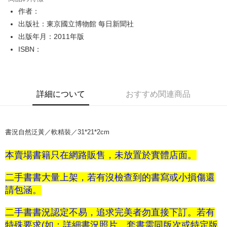
Apple Pay
作者：
出版社：東京國立博物館 每日新聞社
JKOPAY
出版年月：2011年版
Easy Wallet
ISBN：
Google Pay
Plus Pay
詳細について
おすすめ関連商品
OP Pay Later
説明
【OP Pay Later 使用説明】
書況自然泛黃／軟精裝／31*21*2cm
AFTEE代金後払い
1. 本サービスは台湾大哥大によって提供され、台湾大哥大のユーザーは追
加の申請なしで即時に利用可能です。
説明
2. 支払い方法で「OP Pay Later」を選択すると、注文が成立した後に自動
本賣場書籍只在網路販售，未放置於實體店面。
一、 AFTEE代金後払いについて
的に OP Pay Later の取引プロセスに移行し、携帯番号を確認後、分割払
ATM払い
1.お支払い方法でAFTEE代金後払いを選択すると、携帯電話認証ウィンド
いの回数や支払い期限を選択し、支払いを確認すると取引が完了します。
ウが表示されます。
二手書書大量上架，若有沒檢查到的書寫或小損傷還
3. 実際の承認額、分割回数および費用については、後続の取引確認ページ
2.SMSで認証してお支払い手続を進めてください。
配送方法
請包涵。
を基準とします。
3.注文するときのお支払いは不要です。商品はご指定の住所に配送されま
4. 注文成立後30分以内に確認取引を行わない場合や審査が通過しない場
す。
全家取貨付款【書籍"本數"8本以上，建議使用中華郵政宅配包
合、注文は自動的にキャンセルされます。「転専審査」に未通過の状況が
二手書書況認定不易，追求完美者勿直接下訂。若有
4.ご注文が完了すると、携帯に支払い通知のSMSが届きます。アプリ会員
発生した場合は、システムの評価基準に達していないことを意味し、評価
裹】
の場合は、AFTEE アプリプッシュ通知が届きます。
特殊要求(如：詳細書況照片、套書需同版次或特定版
内容についての説明はいたしかねます。