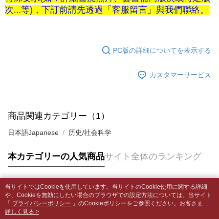
5.商品受け取り時のお支払いは不要です。商品を確かめてから、SMSまた
配送毎にNT$65、NT$499以上で送料無料
次...等)，下訂前請先透過「客服留言」與我們聯絡。
はアプリの通知に従って、4大コンビニ、またはATM/オンラインバンキン
グでお支払いください。
付款後全家取貨
【支払い方法の説明】
1. 分割払いの金額は電信請求書に統合されず、「OP Pay Later」は毎月の
配送毎にNT$65、NT$499以上で送料無料
代金納付期限は最短で 14 日以内ですので、ご注意ください。AFTEE アプ
締め日後に支払いリマインダーのSMSを送信します。
リをダウンロードして AFTEE 会員になるとお支払い期限を最長 45 日以内
PC版の詳細についてを表示する
2. SMSのリンクを通じて請求書を開いた後、「コンビニバーコード／台湾
7-11取貨付款【書籍"本數"8本以上，建議使用中華郵政宅配
まで延長できます。
大直営店舗／銀行振込／街口支払い／iPASS MONEY」などのチャネルで
包裹】
支払いを選択できます。
お支払期限は、ショップが請求した期日と、AFTEEで延長できる日数をも
カスタマーサービス
配送毎にNT$65、NT$688以上で送料無料
とに計算されます。AFTEEで注文すると、商品を受け取るまで支払い期限
【注意事項】
を延長できますが、商品を期限内に受け取れない場合があります（例：予
1. 本サービスは「台湾大哥大株式会社」（以下「当社」といいます）によ
付款後7-11取貨
約商品や商品到着日が比較的遅い商品）。そのため、商品到着の有無に関
って提供され、ユーザーが取引時に本サービスを通じて商品やサービスを
わらず、AFTEEで指定された期限内にお支払いください。
配送毎にNT$65、NT$688以上で送料無料
購入できるようにし、店舗が売買／分割払い売買の債権を当社に譲渡した
商品関連カテゴリー（1）
後、契約に基づいて当社の請求書で帳款を支払うことになります。
二、支払い限度額
中華郵政包裹
2. 「OP Pay Later」を利用する契約関係の目的から、店舗はあなたの個人
日本語Japanese
历史/社会科学
1.初回 AFTEEを ご利用の際に、認証結果及び当社の審査の結果に基づ
情報（名前、電話または住所を含む）を台湾大哥大に提供し、収集、処理
配送毎にNT$65、NT$688以上で送料無料
き、限度額が設定されます。
および利用するために、当社があなた本人と分割請求書に必要な情報の確
2.決済金額は最低NT$20です。
本カテゴリーの人気商品
サイト全体のランキング
認、照合および修正を行います。
中華郵政包裹(離島)
3.現在、台湾の会員のみご利用いただけます。
3. 完全なユーザーサービス規約については、以下のリンクを参照してくだ
配送毎にNT$65、NT$688以上で送料無料
さい：
https://oppay.tw/userRule
三、利用規約「AFTEE代金後払い」（以下当サービスという）はネットプ
当サイトではCookieを使用しています。当サイトのCookie使用に関する詳細
ロテクションズ（以下 AFTEE という）が提供し、AFTEEが代金を徴収し
士林門市自取(書送達簡訊通知)
人気タグ
や、Cookieを無効にしたい場合のブラウザでの設定方法については、当サイト
ます。当サービスご利用の際に提供しなければならない個人情報（注文者
「
送料無料
プライバシーポリシー
」のCookieポリシーをご参照ください。お客さま
の氏名、電話番号、受取人の氏名、電話番号、受取人住所を含むがこれに
が、当サイトを引き続き使用される場合、当社がサイト利用規約のCookieポリ
詳しく見る >
限らない）は、AFTEEに渡され当サービスで必要な範囲内で利用されま