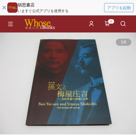
胡思書店
アプリを起動
いますぐ公式アプリを使用する
0
1
/
6