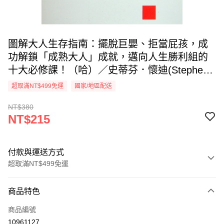
圖解大人生存指南：擺脫巨嬰、拒當屁孩，成
功解鎖「成熟大人」成就，邁向人生勝利組的
十大必修課！（哈）／史蒂芬．懷迪(Stephen
Wildish) 著 朱崇旻 譯
超取滿NT$499免運
國家/地區配送
NT$380
NT$215
付款與運送方式
超取滿NT$499免運
付款方式
商品特色
信用卡一次付款
商品編號
超商取貨付款
10961127