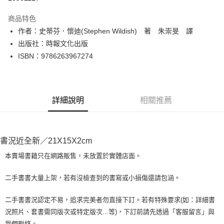
LINE Pay
商品特色
Apple Pay
作者：史蒂芬．懷迪(Stephen Wildish) 著 朱崇旻 譯
出版社：時報文化出版
街口支付
ISBN：9786263967274
悠遊付
Google Pay
詳細說明
相關推薦
全盈+PAY
大哥付你分期
相關說明
書況近全新／21X15X2cm
【大哥付你分期使用說明】
AFTEE先享後付
1.本服務由台灣大哥大提供，台灣大哥大用戶可立即使用無須另外申請。
本賣場書籍只在網路販售，未放置於實體店面。
2.付款方式選擇「大哥付你分期」，訂單成立後會自動跳轉到大哥付的交易
相關說明
流程，驗證手機門號後，選擇欲分期的期數、繳款截止日，確認付款後即完
【關於「AFTEE先享後付」】
二手書書大量上架，若有沒檢查到的書寫或小損傷還請包涵。
成交易。
ATM付款
AFTEE先享後付是「在收到商品之後才付款」的支付方式。 讓您購物簡單
3.實際核准額度、可分期數及費用金額請依後續交易確認頁面所載為準。
便利好安心！
4.訂單成立30分鐘內，如未前往確認交易或遇審核未通過，訂單將自動取
二手書書況認定不易，追求完美者勿直接下訂。若有特殊要求(如：詳細書
１．簡單：不需註冊會員、不需綁卡、不需儲值。
運送方式
消。如遇「轉專審核」未通過狀況，表示未達大哥付你分期系統評分，恕無
況照片、套書需同版次或特定版次...等)，下訂前請先透過「客服留言」與
２．便利：只要手機號碼，簡訊認證，即可結帳。
法說明評估內容。
３．安心：先確認商品／服務後，再付款。
我們聯絡。