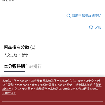
全家取貨付款【書籍"本數"8本以上，建議使用中華郵政宅配包
【繳款方式說明】
1.分期款項不併入電信帳單，「大哥付你分期」於每月結算日後寄送繳費提
裹】
【「AFTEE先享後付」結帳流程】
醒簡訊。
１．於結帳方式選擇「AFTEE先享後付」後，將跳轉至「AFTEE先享後付」
每筆NT$65，滿NT$499(含以上)免運費
2.透過簡訊連結打開帳單後，可選擇「超商條碼／台灣大直營門市／銀行轉
結帳頁面，進行簡訊認證並確認金額後，即可完成結帳。
顯示電腦版詳細說明
帳／街口支付／iPASS MONEY」等通路繳費。
２．訂單成立數日內，您將收到繳費通知簡訊。
付款後全家取貨
３．收到繳費通知簡訊後14天內，點擊此簡訊中的連結，可透過四大超商／
【注意事項】
每筆NT$65，滿NT$499(含以上)免運費
客服
ATM／網路銀行／等多元方式進行付款，方視為交易完成。
1.本服務係由「台灣大哥大股份有限公司」（以下簡稱本公司）所提供，讓
※ 請注意：結帳手續完成當下不需立刻繳費，但若您需要取消訂單，請聯絡
用戶於交易時，得透過本服務購買商品或服務，並由商店將買賣／分期付款
7-11取貨付款【書籍"本數"8本以上，建議使用中華郵政宅配
購買商品的店家。未經商家同意取消之訂單仍視為有效，需透過AFTEE先享
買賣價金債權讓與本公司後，依約使用本公司帳單繳交帳款。
後付繳納相關費用。
包裹】
2.基於同意付款使用「大哥付你分期」之契約關係目的，商店將以您的個人
※ 交易是否成功請以「AFTEE先享後付 」之結帳頁面顯示為準，若有關於
商品相關分類 (1)
資料（包含姓名、電話或地址）提供予台灣大哥大進項蒐集、處理及利用，
每筆NT$65，滿NT$688(含以上)免運費
是否繳費成功／繳費後需取消欲退款等相關疑問，請聯繫「AFTEE先享後付
由本公司與您本人進行分期帳單所需資料之確認、核對及更正。
客戶支援中心」
https://netprotections.freshdesk.com/support/home
人文史地
哲學
3.完整用戶服務條款，請詳閱以下連結：
https://oppay.tw/userRule
付款後7-11取貨
【注意事項】
每筆NT$65，滿NT$688(含以上)免運費
本分類熱銷
全站排行
１．透過由恩沛科技股份有限公司提供之「AFTEE先享後付」服務完成之交
易，需依本服務之必要範圍內提供個人資料，並將交易相關給付款項請求債
中華郵政包裹
權轉讓予恩沛科技股份有限公司。
每筆NT$65，滿NT$688(含以上)免運費
２．關於個人資料處理事宜，請瀏覽以下網址：
本網站中使用 cookie，欲查詢有關本網站使用 cookie 方式之詳情，及若您不希
https://aftee.tw/terms/#terms3
熱門標籤
望在電腦上使用 cookie 時應如何變更電腦的 cookie 設定，請參閱本網站「
隱私
中華郵政包裹(離島)
３．未成年的使用者請事先徵得法定代理人或監護人之同意方可使用
權條款
」之 Cookie 聲明。您繼續使用本網站即表示您同意本公司得按本網站使
「AFTEE先享後付」，若未經同意申辦者引起之損失，本公司不負相關責
每筆NT$65，滿NT$688(含以上)免運費
用條款之 Cookie 聲明使用 cookie。
了解更多 >
任。
４．使用「AFTEE先享後付」時，將依據個別帳號之用戶狀況，依本公司即
士林門市自取(書送達簡訊通知)
時審查核予不同之上限額度；若仍有額度不足之情形，本公司將視審查結果