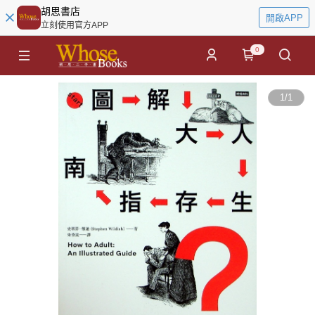
胡思書店
開啟APP
立刻使用官方APP
0
1
/
1