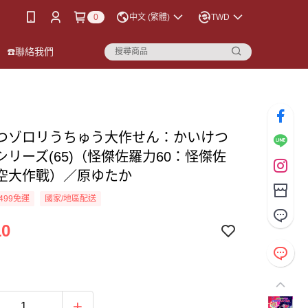
0
中文 (繁體)
TWD
☎️聯絡我們
つゾロリうちゅう大作せん：かいけつ
シリーズ(65)（怪傑佐羅力60：怪傑佐
空大作戰）／原ゆたか
499免運
國家/地區配送
10