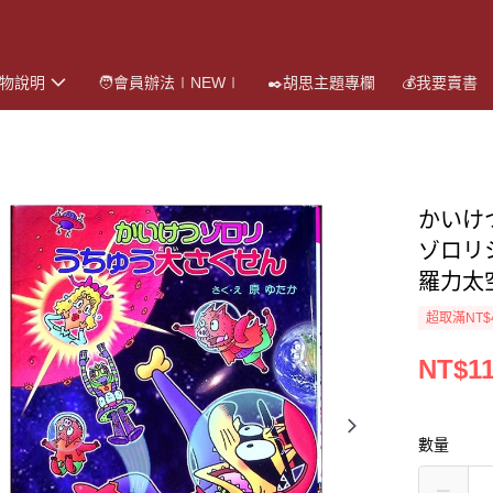
購物說明
🧑會員辦法∣NEW∣
✒️胡思主題專欄
💰我要賣書
かいけ
ゾロリ
羅力太
超取滿NT$
NT$1
數量