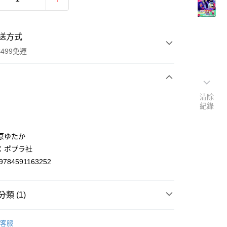
送方式
499免運
次付款
清除
紀錄
付款
原ゆたか
：ポプラ社
9784591163252
類 (1)
y
nese
日文绘本/子育て
客服