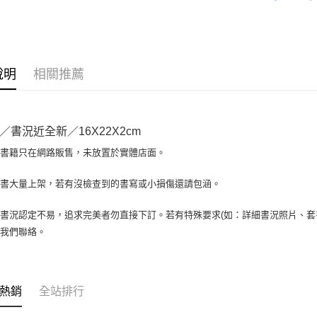
全盈+PAY
大哥付你
相關說明
【大哥付
AFTEE先
1.本服務
說明
相關推薦
2.付款方
相關說明
流程，驗
【關於「A
ATM付款
完成交易
AFTEE
3.實際核
便利好安
／書況近全新／16X22X2cm
4.訂單成
１．簡單
消。如遇
２．便利
場書籍只在網路販售，未放置於實體店面。
運送方式
無法說明
３．安心
【繳款方
全家取貨付
書書大量上架，若有沒檢查到的書寫或小損傷還請包涵。
1.分期款
【「AFT
醒簡訊。
包裹】
１．於結帳
2.透過簡
付」結帳
書況認定不易，追求完美者勿直接下訂。若有特殊要求(如：詳細書況照片、套書
每筆NT$6
帳／街口支
２．訂單
與我們聯絡。
３．收到繳
付款後全
【注意事
／ATM／
1.本服務
每筆NT$6
※ 請注意
用戶於交
絡購買商品
款買賣價
7-11取
先享後付
熱銷
全站排行
2.基於同
※ 交易是
包裹】
資料（包
是否繳費成