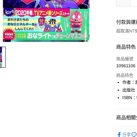
付款與運
超取滿NT$
付款方式
商品特色
信用卡一
商品編號
10961106
超商取貨
商品特色
LINE Pay
作者：
出版社
Apple Pay
ISBN：
街口支付
悠遊付
商品相關分
Google Pa
日本語Japa
分享