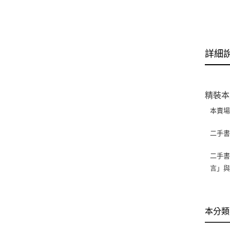
詳細
精裝本
本賣
二手
二手書
言」
本分類