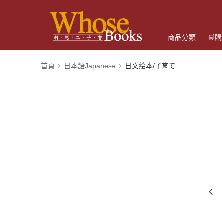
商品分類
🛒
首頁
日本語Japanese
日文绘本/子育て