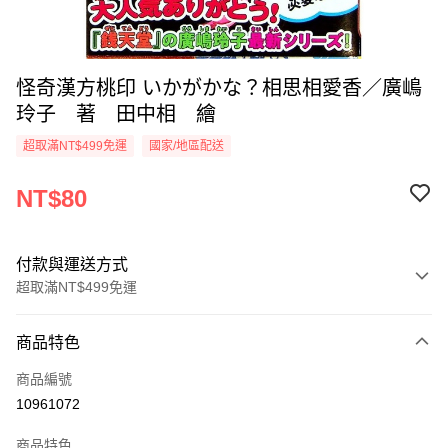
怪奇漢方桃印 いかがかな？相思相愛香／廣嶋
玲子 著 田中相 繪
超取滿NT$499免運
國家/地區配送
NT$80
付款與運送方式
超取滿NT$499免運
付款方式
商品特色
信用卡一次付款
商品編號
超商取貨付款
10961072
LINE Pay
商品特色