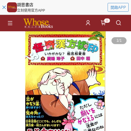
胡思書店
開啟APP
立刻使用官方APP
0
1
/
1