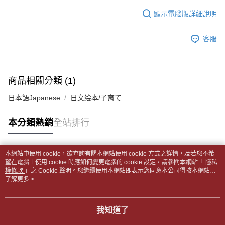
１．於結帳方式選擇「AFTEE先享後付」後，將跳轉至「AFTEE先享後付」
每筆NT$65，滿NT$499(含以上)免運費
2.透過簡訊連結打開帳單後，可選擇「超商條碼／台灣大直營門市／銀行轉
結帳頁面，進行簡訊認證並確認金額後，即可完成結帳。
顯示電腦版詳細說明
帳／街口支付／iPASS MONEY」等通路繳費。
２．訂單成立數日內，您將收到繳費通知簡訊。
付款後全家取貨
３．收到繳費通知簡訊後14天內，點擊此簡訊中的連結，可透過四大超商／
【注意事項】
每筆NT$65，滿NT$499(含以上)免運費
客服
ATM／網路銀行／等多元方式進行付款，方視為交易完成。
1.本服務係由「台灣大哥大股份有限公司」（以下簡稱本公司）所提供，讓
※ 請注意：結帳手續完成當下不需立刻繳費，但若您需要取消訂單，請聯絡
用戶於交易時，得透過本服務購買商品或服務，並由商店將買賣／分期付款
7-11取貨付款【書籍"本數"8本以上，建議使用中華郵政宅配
購買商品的店家。未經商家同意取消之訂單仍視為有效，需透過AFTEE先享
買賣價金債權讓與本公司後，依約使用本公司帳單繳交帳款。
後付繳納相關費用。
包裹】
2.基於同意付款使用「大哥付你分期」之契約關係目的，商店將以您的個人
※ 交易是否成功請以「AFTEE先享後付 」之結帳頁面顯示為準，若有關於
商品相關分類 (1)
資料（包含姓名、電話或地址）提供予台灣大哥大進項蒐集、處理及利用，
每筆NT$65，滿NT$688(含以上)免運費
是否繳費成功／繳費後需取消欲退款等相關疑問，請聯繫「AFTEE先享後付
由本公司與您本人進行分期帳單所需資料之確認、核對及更正。
客戶支援中心」
https://netprotections.freshdesk.com/support/home
日本語Japanese
日文绘本/子育て
3.完整用戶服務條款，請詳閱以下連結：
https://oppay.tw/userRule
付款後7-11取貨
【注意事項】
每筆NT$65，滿NT$688(含以上)免運費
本分類熱銷
全站排行
１．透過由恩沛科技股份有限公司提供之「AFTEE先享後付」服務完成之交
易，需依本服務之必要範圍內提供個人資料，並將交易相關給付款項請求債
中華郵政包裹
權轉讓予恩沛科技股份有限公司。
每筆NT$65，滿NT$688(含以上)免運費
２．關於個人資料處理事宜，請瀏覽以下網址：
本網站中使用 cookie，欲查詢有關本網站使用 cookie 方式之詳情，及若您不希
https://aftee.tw/terms/#terms3
熱門標籤
望在電腦上使用 cookie 時應如何變更電腦的 cookie 設定，請參閱本網站「
隱私
中華郵政包裹(離島)
３．未成年的使用者請事先徵得法定代理人或監護人之同意方可使用
權條款
」之 Cookie 聲明。您繼續使用本網站即表示您同意本公司得按本網站使
「AFTEE先享後付」，若未經同意申辦者引起之損失，本公司不負相關責
每筆NT$65，滿NT$688(含以上)免運費
用條款之 Cookie 聲明使用 cookie。
了解更多 >
任。
４．使用「AFTEE先享後付」時，將依據個別帳號之用戶狀況，依本公司即
士林門市自取(書送達簡訊通知)
時審查核予不同之上限額度；若仍有額度不足之情形，本公司將視審查結果
我知道了
免運費
請求用戶進行身份認證。
５．嚴禁一人註冊多個帳號或使用他人資訊註冊。若發現惡意使用之情形，