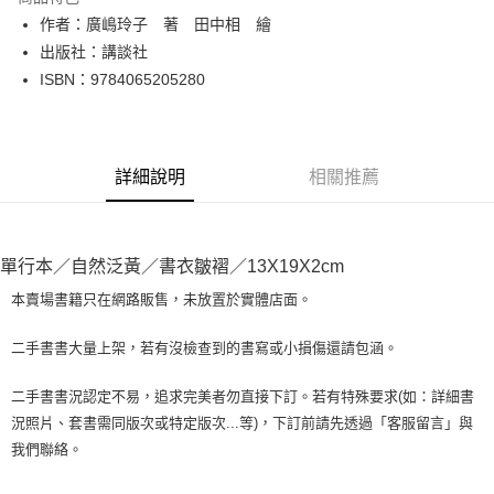
Apple Pay
作者：廣嶋玲子 著 田中相 繪
出版社：講談社
街口支付
ISBN：9784065205280
悠遊付
Google Pay
詳細說明
相關推薦
全盈+PAY
大哥付你分期
相關說明
單行本／自然泛黃／書衣皺褶／13X19X2cm
【大哥付你分期使用說明】
AFTEE先享後付
1.本服務由台灣大哥大提供，台灣大哥大用戶可立即使用無須另外申請。
本賣場書籍只在網路販售，未放置於實體店面。
2.付款方式選擇「大哥付你分期」，訂單成立後會自動跳轉到大哥付的交易
相關說明
流程，驗證手機門號後，選擇欲分期的期數、繳款截止日，確認付款後即完
【關於「AFTEE先享後付」】
二手書書大量上架，若有沒檢查到的書寫或小損傷還請包涵。
成交易。
ATM付款
AFTEE先享後付是「在收到商品之後才付款」的支付方式。 讓您購物簡單
3.實際核准額度、可分期數及費用金額請依後續交易確認頁面所載為準。
便利好安心！
4.訂單成立30分鐘內，如未前往確認交易或遇審核未通過，訂單將自動取
二手書書況認定不易，追求完美者勿直接下訂。若有特殊要求(如：詳細書
１．簡單：不需註冊會員、不需綁卡、不需儲值。
運送方式
消。如遇「轉專審核」未通過狀況，表示未達大哥付你分期系統評分，恕無
況照片、套書需同版次或特定版次...等)，下訂前請先透過「客服留言」與
２．便利：只要手機號碼，簡訊認證，即可結帳。
法說明評估內容。
３．安心：先確認商品／服務後，再付款。
我們聯絡。
全家取貨付款【書籍"本數"8本以上，建議使用中華郵政宅配包
【繳款方式說明】
1.分期款項不併入電信帳單，「大哥付你分期」於每月結算日後寄送繳費提
裹】
【「AFTEE先享後付」結帳流程】
醒簡訊。