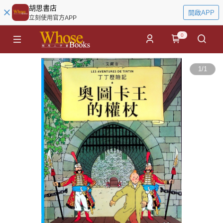
胡思書店
開啟APP
立刻使用官方APP
0
1
/
1