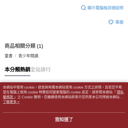
１．於結帳方式選擇「AFTEE先享後付」後，將跳轉至「AFTEE先享後付」
每筆NT$65，滿NT$499(含以上)免運費
2.透過簡訊連結打開帳單後，可選擇「超商條碼／台灣大直營門市／銀行轉
結帳頁面，進行簡訊認證並確認金額後，即可完成結帳。
顯示電腦版詳細說明
帳／街口支付／iPASS MONEY」等通路繳費。
２．訂單成立數日內，您將收到繳費通知簡訊。
付款後全家取貨
３．收到繳費通知簡訊後14天內，點擊此簡訊中的連結，可透過四大超商／
【注意事項】
每筆NT$65，滿NT$499(含以上)免運費
客服
ATM／網路銀行／等多元方式進行付款，方視為交易完成。
1.本服務係由「台灣大哥大股份有限公司」（以下簡稱本公司）所提供，讓
※ 請注意：結帳手續完成當下不需立刻繳費，但若您需要取消訂單，請聯絡
用戶於交易時，得透過本服務購買商品或服務，並由商店將買賣／分期付款
7-11取貨付款【書籍"本數"8本以上，建議使用中華郵政宅配
購買商品的店家。未經商家同意取消之訂單仍視為有效，需透過AFTEE先享
買賣價金債權讓與本公司後，依約使用本公司帳單繳交帳款。
後付繳納相關費用。
包裹】
2.基於同意付款使用「大哥付你分期」之契約關係目的，商店將以您的個人
※ 交易是否成功請以「AFTEE先享後付 」之結帳頁面顯示為準，若有關於
商品相關分類 (1)
資料（包含姓名、電話或地址）提供予台灣大哥大進項蒐集、處理及利用，
每筆NT$65，滿NT$688(含以上)免運費
是否繳費成功／繳費後需取消欲退款等相關疑問，請聯繫「AFTEE先享後付
由本公司與您本人進行分期帳單所需資料之確認、核對及更正。
客戶支援中心」
https://netprotections.freshdesk.com/support/home
童書
青少年閱讀
3.完整用戶服務條款，請詳閱以下連結：
https://oppay.tw/userRule
付款後7-11取貨
【注意事項】
每筆NT$65，滿NT$688(含以上)免運費
本分類熱銷
全站排行
１．透過由恩沛科技股份有限公司提供之「AFTEE先享後付」服務完成之交
易，需依本服務之必要範圍內提供個人資料，並將交易相關給付款項請求債
中華郵政包裹
權轉讓予恩沛科技股份有限公司。
每筆NT$65，滿NT$688(含以上)免運費
２．關於個人資料處理事宜，請瀏覽以下網址：
本網站中使用 cookie，欲查詢有關本網站使用 cookie 方式之詳情，及若您不希
https://aftee.tw/terms/#terms3
熱門標籤
望在電腦上使用 cookie 時應如何變更電腦的 cookie 設定，請參閱本網站「
隱私
中華郵政包裹(離島)
３．未成年的使用者請事先徵得法定代理人或監護人之同意方可使用
權條款
」之 Cookie 聲明。您繼續使用本網站即表示您同意本公司得按本網站使
「AFTEE先享後付」，若未經同意申辦者引起之損失，本公司不負相關責
每筆NT$65，滿NT$688(含以上)免運費
用條款之 Cookie 聲明使用 cookie。
了解更多 >
任。
４．使用「AFTEE先享後付」時，將依據個別帳號之用戶狀況，依本公司即
士林門市自取(書送達簡訊通知)
時審查核予不同之上限額度；若仍有額度不足之情形，本公司將視審查結果
我知道了
免運費
請求用戶進行身份認證。
５．嚴禁一人註冊多個帳號或使用他人資訊註冊。若發現惡意使用之情形，