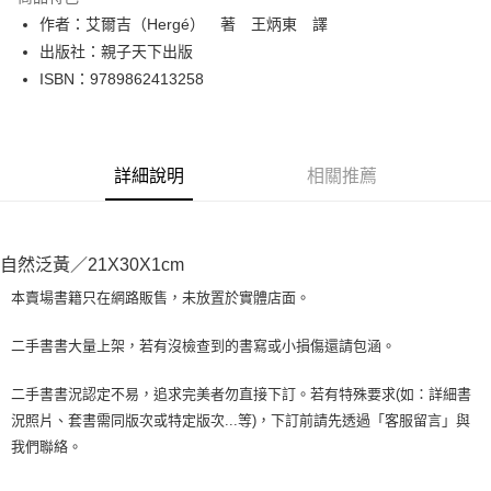
Apple Pay
作者：艾爾吉（Hergé） 著 王炳東 譯
出版社：親子天下出版
街口支付
ISBN：9789862413258
悠遊付
Google Pay
詳細說明
相關推薦
全盈+PAY
大哥付你分期
相關說明
自然泛黃／21X30X1cm
【大哥付你分期使用說明】
AFTEE先享後付
1.本服務由台灣大哥大提供，台灣大哥大用戶可立即使用無須另外申請。
本賣場書籍只在網路販售，未放置於實體店面。
2.付款方式選擇「大哥付你分期」，訂單成立後會自動跳轉到大哥付的交易
相關說明
流程，驗證手機門號後，選擇欲分期的期數、繳款截止日，確認付款後即完
【關於「AFTEE先享後付」】
二手書書大量上架，若有沒檢查到的書寫或小損傷還請包涵。
成交易。
ATM付款
AFTEE先享後付是「在收到商品之後才付款」的支付方式。 讓您購物簡單
3.實際核准額度、可分期數及費用金額請依後續交易確認頁面所載為準。
便利好安心！
4.訂單成立30分鐘內，如未前往確認交易或遇審核未通過，訂單將自動取
二手書書況認定不易，追求完美者勿直接下訂。若有特殊要求(如：詳細書
１．簡單：不需註冊會員、不需綁卡、不需儲值。
運送方式
消。如遇「轉專審核」未通過狀況，表示未達大哥付你分期系統評分，恕無
況照片、套書需同版次或特定版次...等)，下訂前請先透過「客服留言」與
２．便利：只要手機號碼，簡訊認證，即可結帳。
法說明評估內容。
３．安心：先確認商品／服務後，再付款。
我們聯絡。
全家取貨付款【書籍"本數"8本以上，建議使用中華郵政宅配包
【繳款方式說明】
1.分期款項不併入電信帳單，「大哥付你分期」於每月結算日後寄送繳費提
裹】
【「AFTEE先享後付」結帳流程】
醒簡訊。