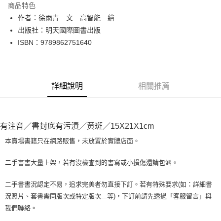
商品特色
Apple Pay
作者：徐雨青 文 高智能 繪
出版社：明天國際圖書出版
街口支付
ISBN：9789862751640
悠遊付
Google Pay
詳細說明
相關推薦
全盈+PAY
大哥付你分期
相關說明
有注音／書封底有污漬／黃斑／15X21X1cm
【大哥付你分期使用說明】
AFTEE先享後付
1.本服務由台灣大哥大提供，台灣大哥大用戶可立即使用無須另外申請。
本賣場書籍只在網路販售，未放置於實體店面。
2.付款方式選擇「大哥付你分期」，訂單成立後會自動跳轉到大哥付的交易
相關說明
流程，驗證手機門號後，選擇欲分期的期數、繳款截止日，確認付款後即完
【關於「AFTEE先享後付」】
二手書書大量上架，若有沒檢查到的書寫或小損傷還請包涵。
成交易。
ATM付款
AFTEE先享後付是「在收到商品之後才付款」的支付方式。 讓您購物簡單
3.實際核准額度、可分期數及費用金額請依後續交易確認頁面所載為準。
便利好安心！
4.訂單成立30分鐘內，如未前往確認交易或遇審核未通過，訂單將自動取
二手書書況認定不易，追求完美者勿直接下訂。若有特殊要求(如：詳細書
１．簡單：不需註冊會員、不需綁卡、不需儲值。
運送方式
消。如遇「轉專審核」未通過狀況，表示未達大哥付你分期系統評分，恕無
況照片、套書需同版次或特定版次...等)，下訂前請先透過「客服留言」與
２．便利：只要手機號碼，簡訊認證，即可結帳。
法說明評估內容。
３．安心：先確認商品／服務後，再付款。
我們聯絡。
全家取貨付款【書籍"本數"8本以上，建議使用中華郵政宅配包
【繳款方式說明】
1.分期款項不併入電信帳單，「大哥付你分期」於每月結算日後寄送繳費提
裹】