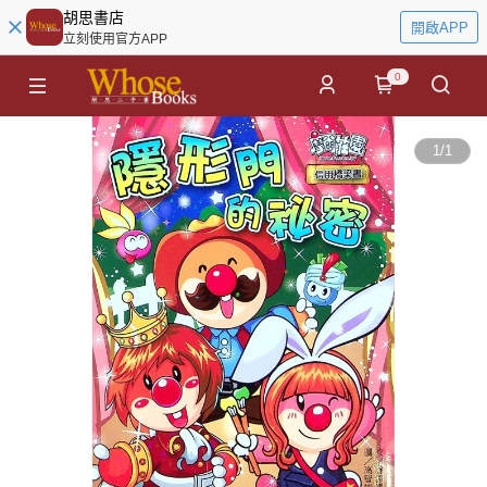
胡思書店
開啟APP
立刻使用官方APP
0
1
/
1