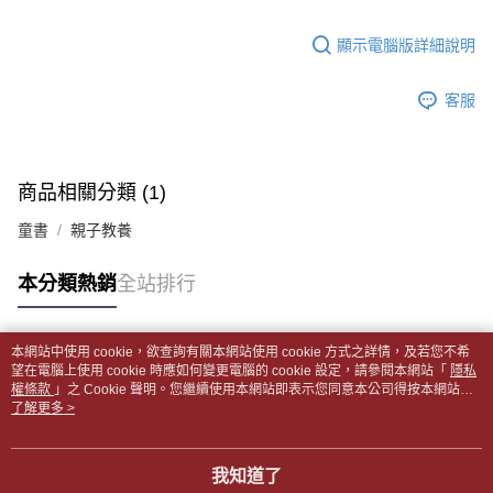
【「AFTEE先享後付」結帳流程】
醒簡訊。
１．於結帳方式選擇「AFTEE先享後付」後，將跳轉至「AFTEE先享後付」
每筆NT$65，滿NT$499(含以上)免運費
2.透過簡訊連結打開帳單後，可選擇「超商條碼／台灣大直營門市／銀行轉
結帳頁面，進行簡訊認證並確認金額後，即可完成結帳。
顯示電腦版詳細說明
帳／街口支付／iPASS MONEY」等通路繳費。
２．訂單成立數日內，您將收到繳費通知簡訊。
付款後全家取貨
３．收到繳費通知簡訊後14天內，點擊此簡訊中的連結，可透過四大超商／
【注意事項】
每筆NT$65，滿NT$499(含以上)免運費
客服
ATM／網路銀行／等多元方式進行付款，方視為交易完成。
1.本服務係由「台灣大哥大股份有限公司」（以下簡稱本公司）所提供，讓
※ 請注意：結帳手續完成當下不需立刻繳費，但若您需要取消訂單，請聯絡
用戶於交易時，得透過本服務購買商品或服務，並由商店將買賣／分期付款
7-11取貨付款【書籍"本數"8本以上，建議使用中華郵政宅配
購買商品的店家。未經商家同意取消之訂單仍視為有效，需透過AFTEE先享
買賣價金債權讓與本公司後，依約使用本公司帳單繳交帳款。
後付繳納相關費用。
包裹】
2.基於同意付款使用「大哥付你分期」之契約關係目的，商店將以您的個人
※ 交易是否成功請以「AFTEE先享後付 」之結帳頁面顯示為準，若有關於
商品相關分類 (1)
資料（包含姓名、電話或地址）提供予台灣大哥大進項蒐集、處理及利用，
每筆NT$65，滿NT$688(含以上)免運費
是否繳費成功／繳費後需取消欲退款等相關疑問，請聯繫「AFTEE先享後付
由本公司與您本人進行分期帳單所需資料之確認、核對及更正。
客戶支援中心」
https://netprotections.freshdesk.com/support/home
童書
親子教養
3.完整用戶服務條款，請詳閱以下連結：
https://oppay.tw/userRule
付款後7-11取貨
【注意事項】
每筆NT$65，滿NT$688(含以上)免運費
本分類熱銷
全站排行
１．透過由恩沛科技股份有限公司提供之「AFTEE先享後付」服務完成之交
易，需依本服務之必要範圍內提供個人資料，並將交易相關給付款項請求債
中華郵政包裹
權轉讓予恩沛科技股份有限公司。
每筆NT$65，滿NT$688(含以上)免運費
２．關於個人資料處理事宜，請瀏覽以下網址：
本網站中使用 cookie，欲查詢有關本網站使用 cookie 方式之詳情，及若您不希
https://aftee.tw/terms/#terms3
熱門標籤
望在電腦上使用 cookie 時應如何變更電腦的 cookie 設定，請參閱本網站「
隱私
中華郵政包裹(離島)
３．未成年的使用者請事先徵得法定代理人或監護人之同意方可使用
權條款
」之 Cookie 聲明。您繼續使用本網站即表示您同意本公司得按本網站使
「AFTEE先享後付」，若未經同意申辦者引起之損失，本公司不負相關責
每筆NT$65，滿NT$688(含以上)免運費
用條款之 Cookie 聲明使用 cookie。
了解更多 >
任。
４．使用「AFTEE先享後付」時，將依據個別帳號之用戶狀況，依本公司即
士林門市自取(書送達簡訊通知)
時審查核予不同之上限額度；若仍有額度不足之情形，本公司將視審查結果
我知道了
免運費
請求用戶進行身份認證。