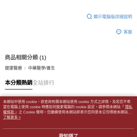
帳／街口支付／iPASS MONEY」等通路繳費。
２．訂單成立數日內，您將收到繳費通知簡訊。
付款後全家取貨
３．收到繳費通知簡訊後14天內，點擊此簡訊中的連結，可透過四大超商／
【注意事項】
每筆NT$65，滿NT$499(含以上)免運費
顯示電腦版詳細說明
ATM／網路銀行／等多元方式進行付款，方視為交易完成。
1.本服務係由「台灣大哥大股份有限公司」（以下簡稱本公司）所提供，讓
※ 請注意：結帳手續完成當下不需立刻繳費，但若您需要取消訂單，請聯絡
用戶於交易時，得透過本服務購買商品或服務，並由商店將買賣／分期付款
7-11取貨付款【書籍"本數"8本以上，建議使用中華郵政宅配
購買商品的店家。未經商家同意取消之訂單仍視為有效，需透過AFTEE先享
買賣價金債權讓與本公司後，依約使用本公司帳單繳交帳款。
客服
後付繳納相關費用。
包裹】
2.基於同意付款使用「大哥付你分期」之契約關係目的，商店將以您的個人
※ 交易是否成功請以「AFTEE先享後付 」之結帳頁面顯示為準，若有關於
資料（包含姓名、電話或地址）提供予台灣大哥大進項蒐集、處理及利用，
每筆NT$65，滿NT$688(含以上)免運費
是否繳費成功／繳費後需取消欲退款等相關疑問，請聯繫「AFTEE先享後付
由本公司與您本人進行分期帳單所需資料之確認、核對及更正。
客戶支援中心」
https://netprotections.freshdesk.com/support/home
3.完整用戶服務條款，請詳閱以下連結：
https://oppay.tw/userRule
付款後7-11取貨
商品相關分類 (1)
【注意事項】
每筆NT$65，滿NT$688(含以上)免運費
１．透過由恩沛科技股份有限公司提供之「AFTEE先享後付」服務完成之交
健康醫療
中藥醫學/養生
易，需依本服務之必要範圍內提供個人資料，並將交易相關給付款項請求債
中華郵政包裹
權轉讓予恩沛科技股份有限公司。
每筆NT$65，滿NT$688(含以上)免運費
本分類熱銷
全站排行
２．關於個人資料處理事宜，請瀏覽以下網址：
https://aftee.tw/terms/#terms3
中華郵政包裹(離島)
３．未成年的使用者請事先徵得法定代理人或監護人之同意方可使用
「AFTEE先享後付」，若未經同意申辦者引起之損失，本公司不負相關責
每筆NT$65，滿NT$688(含以上)免運費
本網站中使用 cookie，欲查詢有關本網站使用 cookie 方式之詳情，及若您不希
任。
熱門標籤
望在電腦上使用 cookie 時應如何變更電腦的 cookie 設定，請參閱本網站「
隱私
４．使用「AFTEE先享後付」時，將依據個別帳號之用戶狀況，依本公司即
權條款
士林門市自取(書送達簡訊通知)
」之 Cookie 聲明。您繼續使用本網站即表示您同意本公司得按本網站使
時審查核予不同之上限額度；若仍有額度不足之情形，本公司將視審查結果
用條款之 Cookie 聲明使用 cookie。
了解更多 >
免運費
請求用戶進行身份認證。
５．嚴禁一人註冊多個帳號或使用他人資訊註冊。若發現惡意使用之情形，
中華郵政【國際航空包裹】*收件人請填寫本名
恩沛科技股份有限公司將有權停止該用戶之使用額度並採取法律行動。
查看運費
我知道了