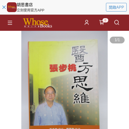
胡思書店
開啟APP
立刻使用官方APP
0
1
/
1