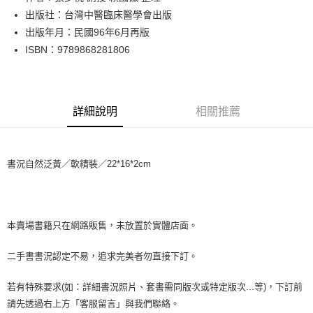
出版社：台灣中醫臨床醫學會出版
街口支付
出版年月：民國96年6月再版
悠遊付
ISBN：9789868281806
Google Pay
全盈+PAY
詳細說明
相關推薦
大哥付你分期
相關說明
【大哥付你分期使用說明】
書況自然泛黃／軟精裝／22*16*2cm
AFTEE先享後付
1.本服務由台灣大哥大提供，台灣大哥大用戶可立即使用無須另外申請。
2.付款方式選擇「大哥付你分期」，訂單成立後會自動跳轉到大哥付的交易
相關說明
流程，驗證手機門號後，選擇欲分期的期數、繳款截止日，確認付款後即完
【關於「AFTEE先享後付」】
成交易。
ATM付款
AFTEE先享後付是「在收到商品之後才付款」的支付方式。 讓您購物簡單
3.實際核准額度、可分期數及費用金額請依後續交易確認頁面所載為準。
便利好安心！
本賣場書籍只在網路販售，未放置於實體店面。
4.訂單成立30分鐘內，如未前往確認交易或遇審核未通過，訂單將自動取
１．簡單：不需註冊會員、不需綁卡、不需儲值。
運送方式
消。如遇「轉專審核」未通過狀況，表示未達大哥付你分期系統評分，恕無
２．便利：只要手機號碼，簡訊認證，即可結帳。
二手書書況認定不易，追求完美者勿直接下訂。
法說明評估內容。
３．安心：先確認商品／服務後，再付款。
全家取貨付款【書籍"本數"8本以上，建議使用中華郵政宅配包
【繳款方式說明】
1.分期款項不併入電信帳單，「大哥付你分期」於每月結算日後寄送繳費提
裹】
若有特殊要求(如：詳細書況照片、套書需同版次或特定版次...等)，下訂前
【「AFTEE先享後付」結帳流程】
醒簡訊。
１．於結帳方式選擇「AFTEE先享後付」後，將跳轉至「AFTEE先享後付」
每筆NT$65，滿NT$499(含以上)免運費
請先透過右上方「客服留言」與我們聯絡。
2.透過簡訊連結打開帳單後，可選擇「超商條碼／台灣大直營門市／銀行轉
結帳頁面，進行簡訊認證並確認金額後，即可完成結帳。