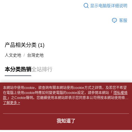
每笔NT$65，满NT$499(含以上)免运费
短信。
显示电脑版详细说明
2. 通过短信链接打开账单后，可选择 “超商条码／台湾大直营门市／银行转
請留意繳費期限為 14 天。唯有下載 AFTEE App 成為 AFTEE 會員者方能享
付款後全家取貨
账／街口支付／iPASS MONEY”等通路缴费。
有最長 45 天內付款之服務。
每笔NT$65，满NT$499(含以上)免运费
客服
【注意事项】
繳費期限，為商家向您請款的時間，再加上使用AFTEE可延長的天數所計算
1. 本服务系由 “台湾大哥大股份有限公司”所提供，让用户于交易时，得通过
7-11取貨付款【書籍"本數"8本以上，建議使用中華郵政宅配
出。使用AFTEE下訂可以延長您收到商品前的繳費天數，但無法保證一定能
本服务购买商品或服务，并由商店将买卖／分期付款买卖价金债权让与本公
夠在期限內收到商品(例如:預購商品或預計到貨時間較長者)。因此無論收到
包裹】
司后，依约使用本公司账单缴交账款。
商品與否，仍需要請您在AFTEE規定的時間內完成繳費。
2. 基于同意付款使用 “大哥付你分期”之契约关系目的，商店将以您的个人资
产品相关分类 (1)
每笔NT$65，满NT$688(含以上)免运费
料（包含姓名、电话或地址）提供予台湾大哥大进项收集、处理及利用，由
二、付款限制
台湾大哥大与本人进行分期账单所需资料之确认、核对及更正。
人文史地
台灣史地
付款後7-11取貨
1. 初次使用 AFTEE 時，將依認證結果及本公司審查結果，核予每個人不同
3. 完整用户服务条款，请详阅以下链接：
https://oppay.tw/userRule
之上限額度
每笔NT$65，满NT$688(含以上)免运费
2. 結帳金額須大於NT$30
本分类热销
全站排行
3. 目前僅支援台灣會員
中華郵政包裹
每笔NT$65，满NT$688(含以上)免运费
三、聲明條款
本網站中使用cookie，欲查詢有關本網站使用cookie方式之詳情，及若您不希望
「AFTEE先享後付」(下稱本服務)乃由恩沛科技股份有限公司(下稱 AFTEE )
热门标签
在電腦上使用cookie時應如何變更電腦的cookie設定，請參閱本網站「
隱私權條
中華郵政包裹(離島)
所提供，並由 AFTEE 向您收取款項。因使用本服務所須提供之個人資料(包
款
」之Cookie聲明。您繼續使用本網站即表示您同意本公司得按本網站使用條款
含但不限於訂購人姓名、電話，收件人姓名、電話、收件地址)，將交付予
每笔NT$65，满NT$688(含以上)免运费
之Cookie聲明使用cookie。
了解更多 >
AFTEE 於本服務必要服務範圍內運用。關於 AFTEE 對於個人資料之蒐集、
處理、利用，詳參 AFTEE 官網之『個人資料蒐集、處理及利用告知聲明』
士林門市自取(書送達簡訊通知)
（
https://aftee.tw/privacypolicy/
）。
免运费
我知道了
若款項超過繳費期限，將根據當次的金額加收年利率 16% 的逾期滯納金。
中華郵政【國際航空包裹】*收件人請填寫本名
未成年的使用者，請事先徵得法定代理人或監護人之同意方可使用
查看运费