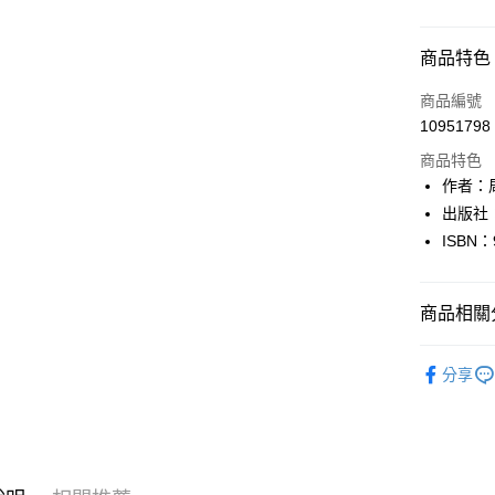
付款方式
商品特色
信用卡一
商品編號
10951798
超商取貨
商品特色
LINE Pay
作者：
出版社
Apple Pay
ISBN：
街口支付
悠遊付
商品相關分
Google Pa
文學
文
分享
全盈+PAY
大哥付你
相關說明
【大哥付
AFTEE先
1.本服務