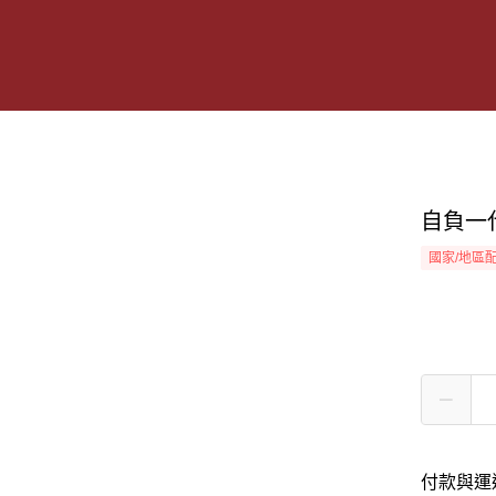
自負一
國家/地區
付款與運