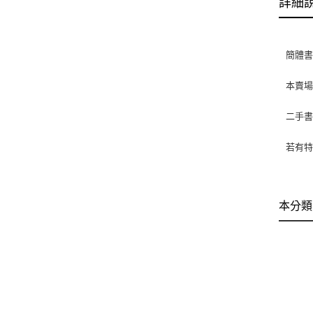
詳細
簡體
本賣
二手
若有特
本分類