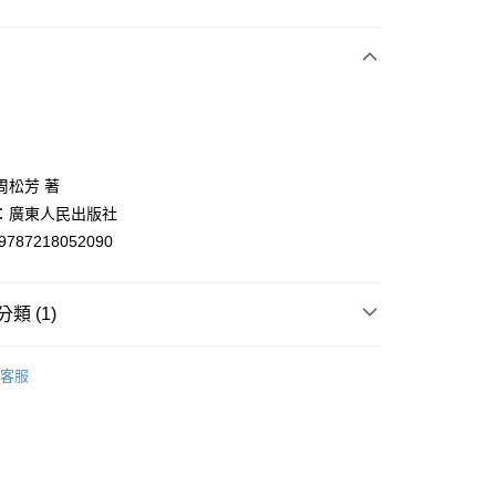
次付款
付款
周松芳 著
：廣東人民出版社
9787218052090
類 (1)
y
學總論
客服
分期
你分期使用說明】
享後付
由台灣大哥大提供，台灣大哥大用戶可立即使用無須另外申請。