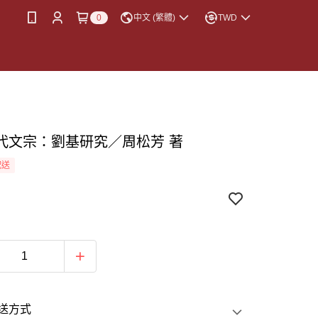
0
中文 (繁體)
TWD
代文宗：劉基研究／周松芳 著
配送
送方式