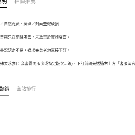
說明
相關推薦
2.付款方
相關說明
流程，驗
【關於「A
ATM付款
完成交易
AFTEE
3.實際核
便利好安
書／自然泛黃、黃斑／封面些微破損
4.訂單成
１．簡單
消。如遇
２．便利
運送方式
場書籍只在網路販售，未放置於實體店面。
無法說明
３．安心
【繳款方
1.分期款
【「AFT
書書況認定不易，追求完美者勿直接下訂。
醒簡訊。
１．於結帳
2.透過簡
付」結帳
殊要求(如：套書需同版次或特定版次...等)，下訂前請先透過右上方「客服留
帳／街口支
２．訂單
３．收到繳
【注意事
／ATM／
1.本服務
※ 請注意
用戶於交
絡購買商品
熱銷
全站排行
款買賣價
先享後付
2.基於同
※ 交易是
資料（包
是否繳費成
用，由本
付客戶支
3.完整用
【注意事
１．透過由
交易，需