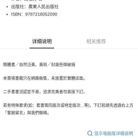
出版社：廣東人民出版社
街口支付
ISBN：9787218052090
悠遊付
Google Pay
详细说明
相关推荐
Plus PAY
大哥付你分期
相关说明
簡體書／自然泛黃、黃斑／封面些微破損
【大哥付你分期使用说明】
AFTEE先享后付
1. 本服务由台湾大哥大提供，电信用户可立即使用无须另外申请。（限个人
本賣場書籍只在網路販售，未放置於實體店面。
月租型门号，不开放公司户及预付卡使用）
相关说明
2. 付款方式选择 “大哥付你分期”，订单成立后会自动跳转到大哥付的交易流
一、關於 AFTEE先享後付
程，验证手机门号后，选择欲分期的期数、缴款截止日，确认付款后即完成
二手書書況認定不易，追求完美者勿直接下訂。
ATM付款
1. 於付款方式選擇AFTEE先享後付，將跳出AFTEE先享後付手機驗證視
交易。
窗。
3. 实际核准额度、可分期数及费用金额请依后续交易确认页面所载为准。
2. 進行簡訊驗證之後，即可完成結帳手續。
若有特殊要求(如：套書需同版次或特定版次...等)，下訂前請先透過右上方
运送方式
4. 订单成立30分钟内，如未前往确认交易或遇审核未通过，订单将自动取
3. 訂單確認後不需事先繳費，商品會配送至您的指定地址。
「客服留言」與我們聯絡。
消。如遇 “转专审核”未通过状况，表示未达系统评分，恕无法说明评估内
4. 下訂完成後，您的手機會收到一封繳費通知簡訊，APP會員則會收到
全家取貨付款【書籍"本數"8本以上，建議使用中華郵政宅配包
容。
AFTEE APP推播通知。
【缴款方式说明】
裹】
5. 收到商品當下無需繳費，確認無誤後，請再利用繳費通知簡訊或AFTEE
1. 分期款项不并入电信账单，“大哥付你分期”于每月结算日后寄送缴费提醒
APP於四大便利商店‧ATM/網銀等方式進行付款。
显示电脑版详细说明
每笔NT$65，满NT$499(含以上)免运费
短信。