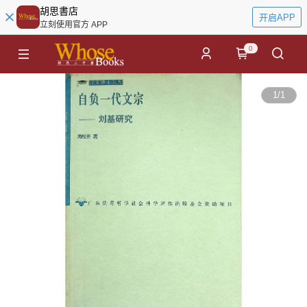
胡思書店
开启APP
立刻使用官方 APP
0
1
/
1