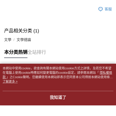
2. 通过短信链接打开账单后，可选择 “超商条码／台湾大直营门市／银行转
請留意繳費期限為 14 天。唯有下載 AFTEE App 成為 AFTEE 會員者方能享
付款後全家取貨
账／街口支付／iPASS MONEY”等通路缴费。
客服
有最長 45 天內付款之服務。
每笔NT$65，满NT$499(含以上)免运费
【注意事项】
繳費期限，為商家向您請款的時間，再加上使用AFTEE可延長的天數所計算
1. 本服务系由 “台湾大哥大股份有限公司”所提供，让用户于交易时，得通过
7-11取貨付款【書籍"本數"8本以上，建議使用中華郵政宅配
出。使用AFTEE下訂可以延長您收到商品前的繳費天數，但無法保證一定能
本服务购买商品或服务，并由商店将买卖／分期付款买卖价金债权让与本公
夠在期限內收到商品(例如:預購商品或預計到貨時間較長者)。因此無論收到
包裹】
产品相关分类 (1)
司后，依约使用本公司账单缴交账款。
商品與否，仍需要請您在AFTEE規定的時間內完成繳費。
2. 基于同意付款使用 “大哥付你分期”之契约关系目的，商店将以您的个人资
每笔NT$65，满NT$688(含以上)免运费
文學
文學總論
料（包含姓名、电话或地址）提供予台湾大哥大进项收集、处理及利用，由
二、付款限制
台湾大哥大与本人进行分期账单所需资料之确认、核对及更正。
付款後7-11取貨
1. 初次使用 AFTEE 時，將依認證結果及本公司審查結果，核予每個人不同
3. 完整用户服务条款，请详阅以下链接：
https://oppay.tw/userRule
之上限額度
本分类热销
全站排行
每笔NT$65，满NT$688(含以上)免运费
2. 結帳金額須大於NT$30
3. 目前僅支援台灣會員
中華郵政包裹
本網站中使用cookie，欲查詢有關本網站使用cookie方式之詳情，及若您不希望
每笔NT$65，满NT$688(含以上)免运费
三、聲明條款
热门标签
在電腦上使用cookie時應如何變更電腦的cookie設定，請參閱本網站「
隱私權條
「AFTEE先享後付」(下稱本服務)乃由恩沛科技股份有限公司(下稱 AFTEE )
款
」之Cookie聲明。您繼續使用本網站即表示您同意本公司得按本網站使用條款
中華郵政包裹(離島)
所提供，並由 AFTEE 向您收取款項。因使用本服務所須提供之個人資料(包
之Cookie聲明使用cookie。
了解更多 >
含但不限於訂購人姓名、電話，收件人姓名、電話、收件地址)，將交付予
每笔NT$65，满NT$688(含以上)免运费
AFTEE 於本服務必要服務範圍內運用。關於 AFTEE 對於個人資料之蒐集、
處理、利用，詳參 AFTEE 官網之『個人資料蒐集、處理及利用告知聲明』
士林門市自取(書送達簡訊通知)
我知道了
（
https://aftee.tw/privacypolicy/
）。
免运费
若款項超過繳費期限，將根據當次的金額加收年利率 16% 的逾期滯納金。
中華郵政【國際航空包裹】*收件人請填寫本名
未成年的使用者，請事先徵得法定代理人或監護人之同意方可使用
查看运费