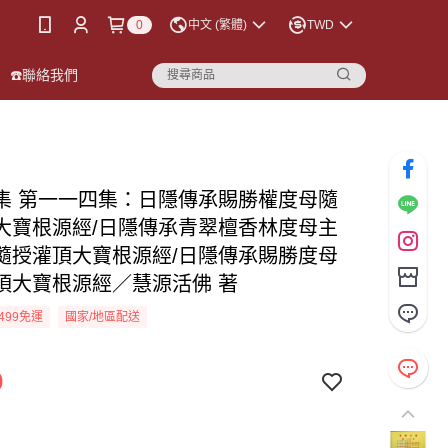
0
中文 (繁體)
TWD
☎️聯絡我們
集 第一一四集：日隱傳承賜勝權度母隨
大寶根源經/日隱傳承青翠檀香林度母主
隨授灌頂大寶根源經/日隱傳承賜勝度母
頂大寶根源經／慧源活佛 著
499免運
國家/地區配送
0