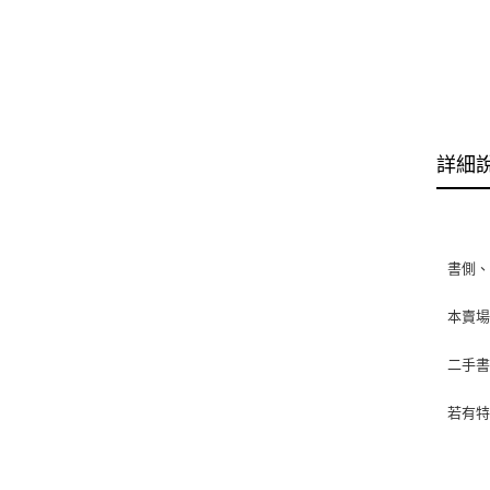
詳細
書側
本賣
二手
若有特