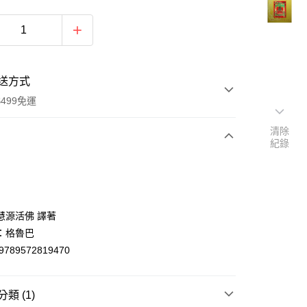
送方式
499免運
清除
紀錄
次付款
付款
慧源活佛 譯著
：格魯巴
9789572819470
類 (1)