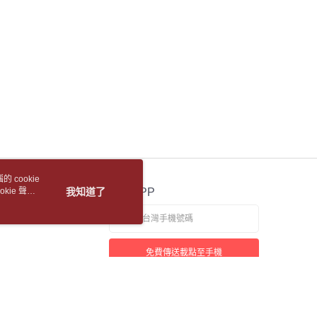
金債權讓與本公司後，依約使用本公司帳單繳交帳款。
貨付款【書籍"本數"8本以上，建議使用中華郵政宅配
繳納相關費用。
意付款使用「大哥付你分期」之契約關係目的，商店將以您的個人
否成功請以「AFTEE先享後付 」之結帳頁面顯示為準，若有關於
含姓名、電話或地址）提供予台灣大哥大進項蒐集、處理及利
功／繳費後需取消欲退款等相關疑問，請聯繫「AFTEE先享後
公司與您本人進行分期帳單所需資料之確認、核對及更正。
5，滿NT$688(含以上)免運費
援中心」
https://netprotections.freshdesk.com/support/home
戶服務條款，請詳閱以下連結：
https://oppay.tw/userRule
1取貨
項】
恩沛科技股份有限公司提供之「AFTEE先享後付」服務完成之
5，滿NT$688(含以上)免運費
依本服務之必要範圍內提供個人資料，並將交易相關給付款項請
讓予恩沛科技股份有限公司。
包裹
個人資料處理事宜，請瀏覽以下網址：
5，滿NT$688(含以上)免運費
ee.tw/terms/#terms3
年的使用者請事先徵得法定代理人或監護人之同意方可使用
裹(離島)
E先享後付」，若未經同意申辦者引起之損失，本公司不負相關責
5，滿NT$688(含以上)免運費
 cookie
AFTEE先享後付」時，將依據個別帳號之用戶狀況，依本公司
kie 聲明
我知道了
官方APP
核予不同之上限額度；若仍有額度不足之情形，本公司將視審查
取(書送達簡訊通知)
用戶進行身份認證。
一人註冊多個帳號或使用他人資訊註冊。若發現惡意使用之情
科技股份有限公司將有權停止該用戶之使用額度並採取法律行
【國際航空包裹】*收件人請填寫本名
查看運費
免費傳送載點至手機
【國際水陸包裹】*收件人請填寫本名
查看運費
【馬來西亞水陸包裹】*收件人請填寫本名
查看運費
若接到可疑電話，請洽詢165反詐騙專線