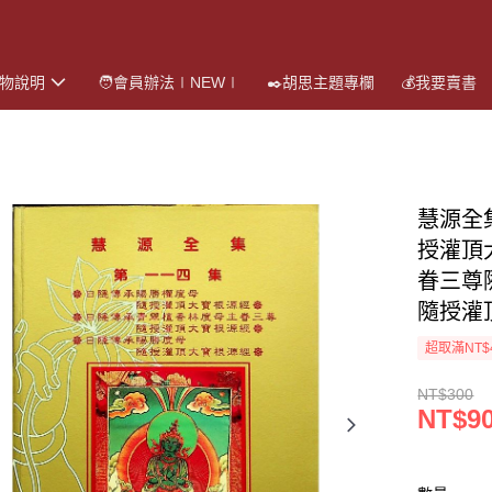
購物說明
🧑會員辦法∣NEW∣
✒️胡思主題專欄
💰我要賣書
慧源全
授灌頂
眷三尊
隨授灌
超取滿NT$
NT$300
NT$9