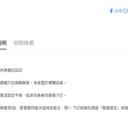
Google Pa
人文史地
分享
全盈+PAY
大哥付你
相關說明
【大哥付
AFTEE先
1.本服務
說明
相關推薦
2.付款方
相關說明
流程，驗
【關於「A
ATM付款
完成交易
AFTEE
3.實際核
便利好安
4.訂單成
１．簡單
、內頁畫記註記
消。如遇
２．便利
運送方式
無法說明
３．安心
【繳款方
場書籍只在網路販售，未放置於實體店面。
全家取貨付
1.分期款
【「AFT
醒簡訊。
包裹】
１．於結帳
書書況認定不易，追求完美者勿直接下訂。
2.透過簡
付」結帳
每筆NT$6
帳／街口支
２．訂單
殊要求(如：套書需同版次或特定版次...等)，下訂前請先透過「客服留言」與
３．收到繳
付款後全
【注意事
／ATM／
1.本服務
每筆NT$6
※ 請注意
用戶於交
絡購買商品