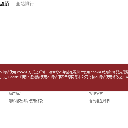
款買賣價
7-11取
先享後付
熱銷
全站排行
2.基於同
※ 交易是
包裹】
資料（包
是否繳費成
用，由本
每筆NT$6
付客戶支
3.完整用
付款後7-1
【注意事
１．透過由
每筆NT$6
交易，需
求債權轉
中華郵政
２．關於
每筆NT$6
https://aft
３．未成
中華郵政包
「AFTE
任。
每筆NT$6
本網站使用 cookie 方式之詳情，及若您不希望在電腦上使用 cookie 時應如何變更電腦的
４．使用「
」之 Cookie 聲明。您繼續使用本網站即表示您同意本公司得按本網站使用條款之 Coo
關於我們
客服資訊
即時審查
士林門市自
結果請求
品牌故事
購物說明
５．嚴禁
免運費
商店簡介
客服留言
形，恩沛
動。
中華郵政
隱私權及網站使用條款
會員權益聲明
聯絡我們
中華郵政
中華郵政