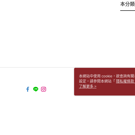
本分類
本網站中使用 cookie，欲查詢有關
設定，請參閱本網站「
隱私權條款
使用 cookie。
了解更多 >