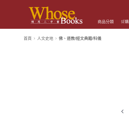
商品分類
🛒
首頁
人文史地
佛、道教/經文典籍/科儀