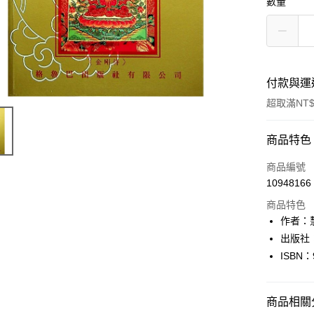
數量
付款與運
超取滿NT$
付款方式
商品特色
信用卡一
商品編號
10948166
超商取貨
商品特色
LINE Pay
作者：
出版社
Apple Pay
ISBN：
街口支付
悠遊付
商品相關分