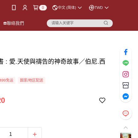
0
中文 (简体)
TWD
☎️聯絡我們
書 : 愛.天使與禱告的神奇故事／伯尼.西
499免运
国家/地区配送
20