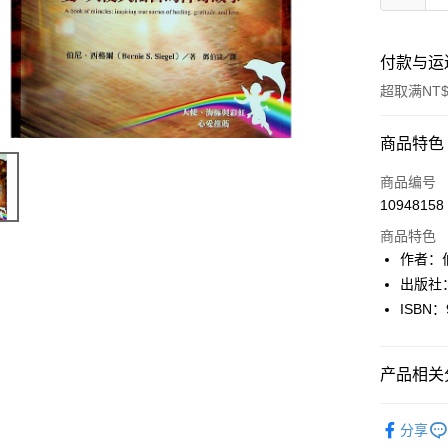
付款与运
超取满NT$
付款方式
商品特色
信用卡一
商品编号
10948158
超商取货
商品特色
LINE Pay
作者：
出版社
Apple Pay
ISBN：
街口支付
悠遊付
产品相关分
Google Pa
人文史地
分享
Plus PAY