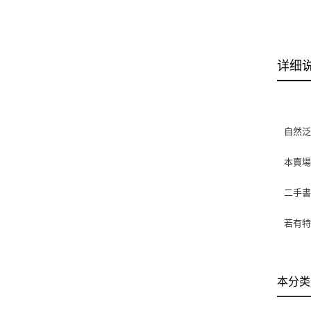
详细
自然
本賣
二手
若有特
本分类