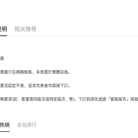
大哥付你
相关说明
【大哥付
AFTEE先
1. 本服
说明
相关推荐
人月租型
相关说明
2. 付款
一、關於 A
ATM付款
流程，验
1. 於付
完成交易
窗。
3. 实际
2. 進行
泛黃
4. 订单
3. 訂單
运送方式
消。如遇 
4. 下訂
容。
場書籍只在網路販售，未放置於實體店面。
AFTEE 
全家取貨付
【缴款方
5. 收到
1. 分期
包裹】
APP於四
書書況認定不易，追求完美者勿直接下訂。
短信。
每笔NT$6
2. 通过
請留意繳費期
殊要求(如：套書需同版次或特定版次...等)，下訂前請先透過「客服留言」與
账／街口支付
享有最長 
付款後全
【注意事
每笔NT$6
繳費期限，
1. 本服
算出。使用
过本服务
7-11取
定能夠在期
热销
全站排行
本公司后
收到商品與
包裹】
2. 基于