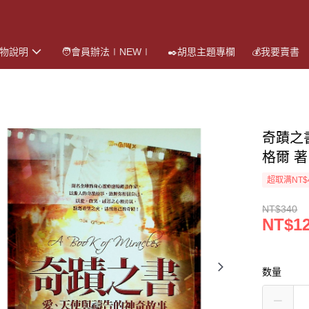
購物說明
🧑會員辦法∣NEW∣
✒️胡思主題專欄
💰我要賣書
奇蹟之
格爾 著
超取满NT$
NT$340
NT$1
数量