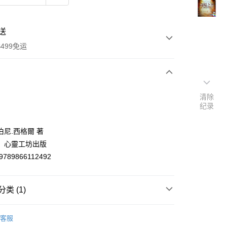
送
499免运
次付款
清除
纪录
付款
伯尼.西格爾 著
：心靈工坊出版
9789866112492
类 (1)
y
基督/天主教/靈修
客服