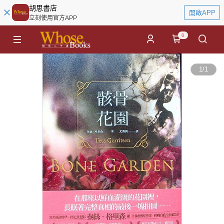
胡思書店
開啟APP
立刻使用官方APP
0
1
/
1