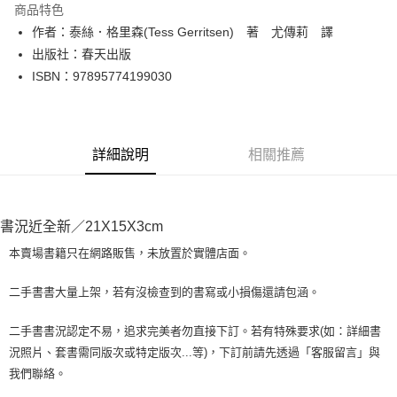
商品特色
Apple Pay
作者：泰絲．格里森(Tess Gerritsen) 著 尤傳莉 譯
出版社：春天出版
街口支付
ISBN：97895774199030
悠遊付
Google Pay
詳細說明
相關推薦
全盈+PAY
大哥付你分期
相關說明
書況近全新／21X15X3cm
【大哥付你分期使用說明】
AFTEE先享後付
1.本服務由台灣大哥大提供，台灣大哥大用戶可立即使用無須另外申請。
本賣場書籍只在網路販售，未放置於實體店面。
2.付款方式選擇「大哥付你分期」，訂單成立後會自動跳轉到大哥付的交易
相關說明
流程，驗證手機門號後，選擇欲分期的期數、繳款截止日，確認付款後即完
【關於「AFTEE先享後付」】
二手書書大量上架，若有沒檢查到的書寫或小損傷還請包涵。
成交易。
ATM付款
AFTEE先享後付是「在收到商品之後才付款」的支付方式。 讓您購物簡單
3.實際核准額度、可分期數及費用金額請依後續交易確認頁面所載為準。
便利好安心！
4.訂單成立30分鐘內，如未前往確認交易或遇審核未通過，訂單將自動取
二手書書況認定不易，追求完美者勿直接下訂。若有特殊要求(如：詳細書
１．簡單：不需註冊會員、不需綁卡、不需儲值。
運送方式
消。如遇「轉專審核」未通過狀況，表示未達大哥付你分期系統評分，恕無
況照片、套書需同版次或特定版次...等)，下訂前請先透過「客服留言」與
２．便利：只要手機號碼，簡訊認證，即可結帳。
法說明評估內容。
３．安心：先確認商品／服務後，再付款。
我們聯絡。
全家取貨付款【書籍"本數"8本以上，建議使用中華郵政宅配包
【繳款方式說明】
1.分期款項不併入電信帳單，「大哥付你分期」於每月結算日後寄送繳費提
裹】