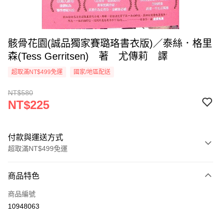
骸骨花園(誠品獨家賽璐珞書衣版)／泰絲．格里
森(Tess Gerritsen) 著 尤傳莉 譯
超取滿NT$499免運
國家/地區配送
NT$580
NT$225
付款與運送方式
超取滿NT$499免運
付款方式
商品特色
信用卡一次付款
商品編號
超商取貨付款
10948063
LINE Pay