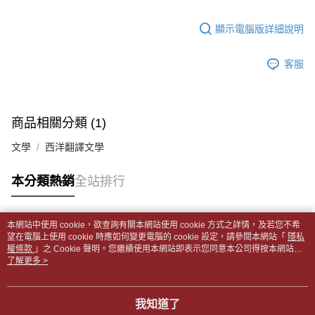
【「AFTEE先享後付」結帳流程】
醒簡訊。
１．於結帳方式選擇「AFTEE先享後付」後，將跳轉至「AFTEE先享後付」
每筆NT$65，滿NT$499(含以上)免運費
2.透過簡訊連結打開帳單後，可選擇「超商條碼／台灣大直營門市／銀行轉
結帳頁面，進行簡訊認證並確認金額後，即可完成結帳。
顯示電腦版詳細說明
帳／街口支付／iPASS MONEY」等通路繳費。
２．訂單成立數日內，您將收到繳費通知簡訊。
付款後全家取貨
３．收到繳費通知簡訊後14天內，點擊此簡訊中的連結，可透過四大超商／
【注意事項】
每筆NT$65，滿NT$499(含以上)免運費
客服
ATM／網路銀行／等多元方式進行付款，方視為交易完成。
1.本服務係由「台灣大哥大股份有限公司」（以下簡稱本公司）所提供，讓
※ 請注意：結帳手續完成當下不需立刻繳費，但若您需要取消訂單，請聯絡
用戶於交易時，得透過本服務購買商品或服務，並由商店將買賣／分期付款
7-11取貨付款【書籍"本數"8本以上，建議使用中華郵政宅配
購買商品的店家。未經商家同意取消之訂單仍視為有效，需透過AFTEE先享
買賣價金債權讓與本公司後，依約使用本公司帳單繳交帳款。
後付繳納相關費用。
包裹】
2.基於同意付款使用「大哥付你分期」之契約關係目的，商店將以您的個人
※ 交易是否成功請以「AFTEE先享後付 」之結帳頁面顯示為準，若有關於
商品相關分類 (1)
資料（包含姓名、電話或地址）提供予台灣大哥大進項蒐集、處理及利用，
每筆NT$65，滿NT$688(含以上)免運費
是否繳費成功／繳費後需取消欲退款等相關疑問，請聯繫「AFTEE先享後付
由本公司與您本人進行分期帳單所需資料之確認、核對及更正。
客戶支援中心」
https://netprotections.freshdesk.com/support/home
文學
西洋翻譯文學
3.完整用戶服務條款，請詳閱以下連結：
https://oppay.tw/userRule
付款後7-11取貨
【注意事項】
每筆NT$65，滿NT$688(含以上)免運費
本分類熱銷
全站排行
１．透過由恩沛科技股份有限公司提供之「AFTEE先享後付」服務完成之交
易，需依本服務之必要範圍內提供個人資料，並將交易相關給付款項請求債
中華郵政包裹
權轉讓予恩沛科技股份有限公司。
每筆NT$65，滿NT$688(含以上)免運費
２．關於個人資料處理事宜，請瀏覽以下網址：
本網站中使用 cookie，欲查詢有關本網站使用 cookie 方式之詳情，及若您不希
https://aftee.tw/terms/#terms3
熱門標籤
望在電腦上使用 cookie 時應如何變更電腦的 cookie 設定，請參閱本網站「
隱私
中華郵政包裹(離島)
３．未成年的使用者請事先徵得法定代理人或監護人之同意方可使用
權條款
」之 Cookie 聲明。您繼續使用本網站即表示您同意本公司得按本網站使
「AFTEE先享後付」，若未經同意申辦者引起之損失，本公司不負相關責
每筆NT$65，滿NT$688(含以上)免運費
用條款之 Cookie 聲明使用 cookie。
了解更多 >
任。
４．使用「AFTEE先享後付」時，將依據個別帳號之用戶狀況，依本公司即
士林門市自取(書送達簡訊通知)
時審查核予不同之上限額度；若仍有額度不足之情形，本公司將視審查結果
我知道了
免運費
請求用戶進行身份認證。