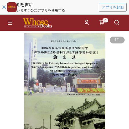
胡思書店
アプリを起動
いますぐ公式アプリを使用する
0
1
/
1