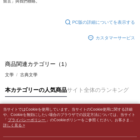
合、注文は自動的にキャンセルされます。「転専審査」に未通過の状況が
留言」與我們聯絡。
4.ご注文が完了すると、携帯に支払い通知のSMSが届きます。アプリ会員
発生した場合は、システムの評価基準に達していないことを意味し、評価
裹】
の場合は、AFTEE アプリプッシュ通知が届きます。
内容についての説明はいたしかねます。
5.商品受け取り時のお支払いは不要です。商品を確かめてから、SMSまた
配送毎にNT$65、NT$499以上で送料無料
はアプリの通知に従って、4大コンビニ、またはATM/オンラインバンキン
PC版の詳細についてを表示する
グでお支払いください。
付款後全家取貨
【支払い方法の説明】
1. 分割払いの金額は電信請求書に統合されず、「OP Pay Later」は毎月の
配送毎にNT$65、NT$499以上で送料無料
代金納付期限は最短で 14 日以内ですので、ご注意ください。AFTEE アプ
カスタマーサービス
締め日後に支払いリマインダーのSMSを送信します。
リをダウンロードして AFTEE 会員になるとお支払い期限を最長 45 日以内
2. SMSのリンクを通じて請求書を開いた後、「コンビニバーコード／台湾
7-11取貨付款【書籍"本數"8本以上，建議使用中華郵政宅配
まで延長できます。
大直営店舗／銀行振込／街口支払い／iPASS MONEY」などのチャネルで
包裹】
支払いを選択できます。
お支払期限は、ショップが請求した期日と、AFTEEで延長できる日数をも
配送毎にNT$65、NT$688以上で送料無料
商品関連カテゴリー（1）
とに計算されます。AFTEEで注文すると、商品を受け取るまで支払い期限
【注意事項】
を延長できますが、商品を期限内に受け取れない場合があります（例：予
1. 本サービスは「台湾大哥大株式会社」（以下「当社」といいます）によ
付款後7-11取貨
文學
古典文學
約商品や商品到着日が比較的遅い商品）。そのため、商品到着の有無に関
って提供され、ユーザーが取引時に本サービスを通じて商品やサービスを
わらず、AFTEEで指定された期限内にお支払いください。
配送毎にNT$65、NT$688以上で送料無料
購入できるようにし、店舗が売買／分割払い売買の債権を当社に譲渡した
本カテゴリーの人気商品
サイト全体のランキング
後、契約に基づいて当社の請求書で帳款を支払うことになります。
二、支払い限度額
中華郵政包裹
2. 「OP Pay Later」を利用する契約関係の目的から、店舗はあなたの個人
1.初回 AFTEEを ご利用の際に、認証結果及び当社の審査の結果に基づ
情報（名前、電話または住所を含む）を台湾大哥大に提供し、収集、処理
配送毎にNT$65、NT$688以上で送料無料
き、限度額が設定されます。
および利用するために、当社があなた本人と分割請求書に必要な情報の確
当サイトではCookieを使用しています。当サイトのCookie使用に関する詳細
2.決済金額は最低NT$20です。
認、照合および修正を行います。
人気タグ
中華郵政包裹(離島)
や、Cookieを無効にしたい場合のブラウザでの設定方法については、当サイト
3.現在、台湾の会員のみご利用いただけます。
3. 完全なユーザーサービス規約については、以下のリンクを参照してくだ
「
プライバシーポリシー
」のCookieポリシーをご参照ください。お客さま
配送毎にNT$65、NT$688以上で送料無料
さい：
https://oppay.tw/userRule
が、当サイトを引き続き使用される場合、当社がサイト利用規約のCookieポリ
詳しく見る >
三、利用規約「AFTEE代金後払い」（以下当サービスという）はネットプ
シーに基づいてCookieを使用することに同意したものとみなします。
ロテクションズ（以下 AFTEE という）が提供し、AFTEEが代金を徴収し
士林門市自取(書送達簡訊通知)
ます。当サービスご利用の際に提供しなければならない個人情報（注文者