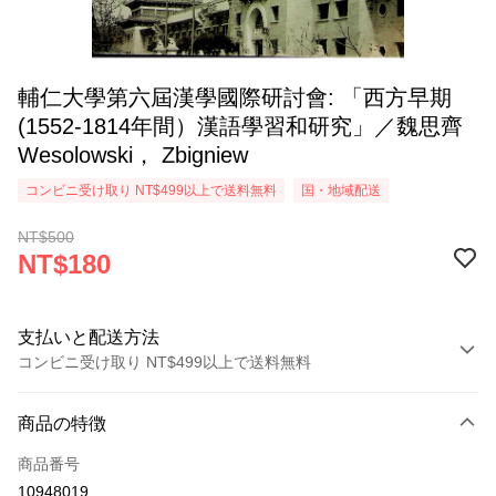
輔仁大學第六屆漢學國際研討會: 「西方早期
(1552-1814年間）漢語學習和研究」／魏思齊
Wesolowski， Zbigniew
コンビニ受け取り NT$499以上で送料無料
国・地域配送
NT$500
NT$180
支払いと配送方法
コンビニ受け取り NT$499以上で送料無料
お支払い方法
商品の特徴
クレジットカード1回払い
商品番号
コンビニ店頭代金引換
10948019