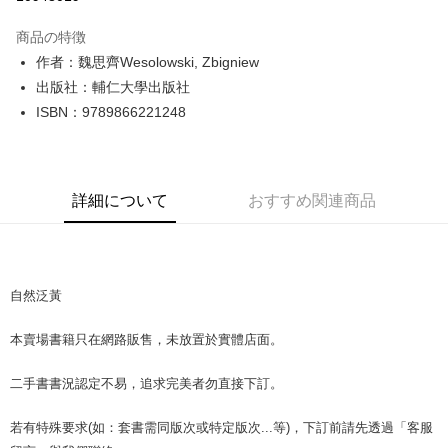
LINE Pay
商品の特徴
Apple Pay
作者：魏思齊Wesolowski, Zbigniew
出版社：輔仁大學出版社
JKOPAY
ISBN：9789866221248
Easy Wallet
Google Pay
詳細について
おすすめ関連商品
Plus Pay
OP Pay Later
説明
【OP Pay Later 使用説明】
自然泛黃
AFTEE代金後払い
1. 本サービスは台湾大哥大によって提供され、台湾大哥大のユーザーは追
加の申請なしで即時に利用可能です。
説明
本賣場書籍只在網路販售，未放置於實體店面。
2. 支払い方法で「OP Pay Later」を選択すると、注文が成立した後に自動
一、 AFTEE代金後払いについて
的に OP Pay Later の取引プロセスに移行し、携帯番号を確認後、分割払
ATM払い
1.お支払い方法でAFTEE代金後払いを選択すると、携帯電話認証ウィンド
いの回数や支払い期限を選択し、支払いを確認すると取引が完了します。
二手書書況認定不易，追求完美者勿直接下訂。
ウが表示されます。
3. 実際の承認額、分割回数および費用については、後続の取引確認ページ
2.SMSで認証してお支払い手続を進めてください。
配送方法
を基準とします。
3.注文するときのお支払いは不要です。商品はご指定の住所に配送されま
若有特殊要求(如：套書需同版次或特定版次...等)，下訂前請先透過「客服
4. 注文成立後30分以内に確認取引を行わない場合や審査が通過しない場
す。
全家取貨付款【書籍"本數"8本以上，建議使用中華郵政宅配包