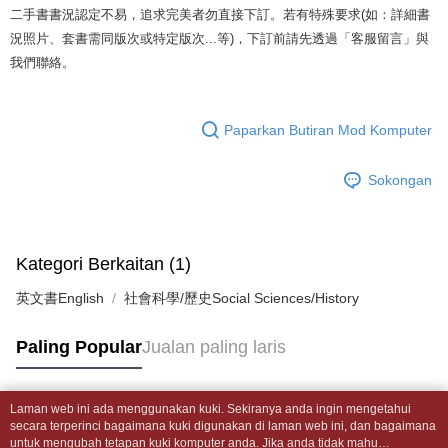
akan mengarahkan anda secara automatik ke proses transaksi OP Pay
二手書書況認定不易，追求完美者勿直接下訂。若有特殊要求(如：詳細書
2. Anda boleh meneruskan pembayaran selepas pengesahan SMS.
Pilihan Penghantaran
Later selepas pesanan dibuat. Anda perlu mengesahkan nombor telefon
3. Tiada bayaran diperlukan apabila pesanan disahkan. Produk akan
況照片、套書需同版次或特定版次...等)，下訂前請先透過「客服留言」與
mudah alih anda, memilih bilangan ansuran, dan menetapkan tarikh
dihantar ke alamat yang ditetapkan.
全家取貨付款【書籍"本數"8本以上，建議使用中華郵政宅配包
我們聯絡。
akhir pembayaran. Transaksi akan dianggap selesai setelah pembayaran
4. Setelah pesanan disahkan, anda akan menerima SMS pembayaran
裹】
disahkan.
manakala ahli aplikasi akan menerima pemberitahuan tolak aplikasi
NT$65/pesanan | Penghantaran percuma untuk pesanan
AFTEE.
Had kredit yang diluluskan, tempoh ansuran yang tersedia, dan yuran
5. Tiada bayaran diperlukan apabila anda menerima produk. Sila buat
Paparkan Butiran Mod Komputer
NT$499 atau lebih
yang dikenakan adalah tertakluk kepada maklumat yang dinyatakan
pembayaran di empat kedai serbaneka utama, ATM atau perbankan
pada halaman pengesahan transaksi seterusnya.
dalam talian dengan SMS pembayaran atau pemberitahuan tolak aplikasi
付款後全家取貨
AFTEE.
Sokongan
Jika transaksi tidak disahkan dalam masa 30 minit selepas pesanan
NT$65/pesanan | Penghantaran percuma untuk pesanan
dibuat, atau jika permohonan gagal dalam proses semakan, pesanan
Sila ambil perhatian bahawa tempoh pembayaran adalah 14 hari. Walau
NT$499 atau lebih
akan dibatalkan secara automatik. Jika permohonan gagal pada
bagaimanapun, bagi mereka yang telah memuat turun Aplikasi AFTEE
peringkat "semakan manual", ini bermakna kriteria pemarkahan sistem
dan mendaftar sebagai ahli AFTEE boleh menikmati tempoh pembayaran
7-11取貨付款【書籍"本數"8本以上，建議使用中華郵政宅配
tidak dipenuhi; butiran penilaian khusus tidak akan didedahkan.
Kategori Berkaitan (1)
sehingga 45 hari.
包裹】
[Arahan Pembayaran]
英文書English
社會科學/歷史Social Sciences/History
Tempoh pembayaran dikira dari masa kedai meminta pembayaran anda,
NT$65/pesanan | Penghantaran percuma untuk pesanan
ditambah dengan bilangan hari yang boleh dilanjutkan oleh AFTEE. Anda
Pembayaran ansuran melalui OP Pay Later akan dibilkan secara
NT$688 atau lebih
boleh melanjutkan tempoh pembayaran anda sebelum anda menerima
Paling Popular
Jualan paling laris
berasingan dan tidak termasuk dalam bil telekom anda. SMS peringatan
pesanan. Walau bagaimanapun, tiada jaminan bahawa anda boleh
pembayaran akan dihantar selepas kitaran bil bulanan.
付款後7-11取貨
menerima pesanan anda semasa tempoh pembayaran (cth.: produk
prapesanan atau produk yang mungkin mengambil masa yang lebih
NT$65/pesanan | Penghantaran percuma untuk pesanan
Selepas mengakses bil melalui pautan dalam SMS, anda boleh
Laman web ini ada menggunakan kuki. Sekiranya anda ingin mengetahui
lama untuk dihantar). Oleh itu, anda dikehendaki membuat pembayaran
Tag Popular
menyelesaikan pembayaran anda melalui salah satu saluran berikut: kod
NT$688 atau lebih
secara terperinci bagaimana kuki digunakan di laman web ini, dan bagaimana
kepada AFTEE dalam tempoh sama ada anda menerima pesanan.
bar kedai serbaneka, kedai runcit Taiwan Mobile, pemindahan bank,
untuk mengubah tetapan kuki komputer anda. Jika anda tidak mahu