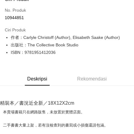
Kad Kredit (Bayaran Penuh)
No. Produk
Pengambilan di Kedai Serbaneka
10944851
LINE Pay
Ciri Produk
Apple Pay
作者：Carlyle Christoff (Author), Elisabeth Saake (Author)
出版社：The Collective Book Studio
JKOPAY
ISBN：9781951412036
Easy Wallet
Google Pay
Deskripsi
Rekomendasi
Plus PAY
OP Pay Later
Deskripsi
精裝本／書況近全新／18X12X2cm
[Terma Penggunaan untuk OP Pay Later]
AFTEE
本賣場書籍只在網路販售，未放置於實體店面。
Perkhidmatan ini disediakan oleh Taiwan Mobile dan tersedia untuk
Deskripsi
pengguna Taiwan Mobile tanpa memerlukan permohonan tambahan.
Pertama, Mengenai Perkhidmatan AFTEE Beli Sekarang Bayar Kemudian
二手書書大量上架，若有沒檢查到的書寫或小損傷還請包涵。
Pemindahan ATM
1. Dengan memilih AFTEE sebagai kaedah pembayaran, mesej
Jika anda memilih OP Pay Later sebagai kaedah pembayaran, sistem
pengesahan AFTEE akan muncul.