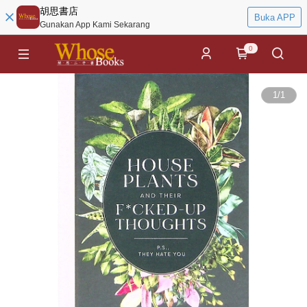
胡思書店
Buka APP
Gunakan App Kami Sekarang
0
1
/
1