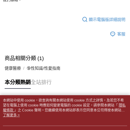
全家取貨付款【書籍"本數"8本以上，建議使用中華郵政宅配包
【繳款方式說明】
1.分期款項不併入電信帳單，「大哥付你分期」於每月結算日後寄送繳費提
裹】
【「AFTEE先享後付」結帳流程】
醒簡訊。
１．於結帳方式選擇「AFTEE先享後付」後，將跳轉至「AFTEE先享後付」
每筆NT$65，滿NT$499(含以上)免運費
2.透過簡訊連結打開帳單後，可選擇「超商條碼／台灣大直營門市／銀行轉
結帳頁面，進行簡訊認證並確認金額後，即可完成結帳。
顯示電腦版詳細說明
帳／街口支付／iPASS MONEY」等通路繳費。
２．訂單成立數日內，您將收到繳費通知簡訊。
付款後全家取貨
３．收到繳費通知簡訊後14天內，點擊此簡訊中的連結，可透過四大超商／
【注意事項】
每筆NT$65，滿NT$499(含以上)免運費
客服
ATM／網路銀行／等多元方式進行付款，方視為交易完成。
1.本服務係由「台灣大哥大股份有限公司」（以下簡稱本公司）所提供，讓
※ 請注意：結帳手續完成當下不需立刻繳費，但若您需要取消訂單，請聯絡
用戶於交易時，得透過本服務購買商品或服務，並由商店將買賣／分期付款
7-11取貨付款【書籍"本數"8本以上，建議使用中華郵政宅配
購買商品的店家。未經商家同意取消之訂單仍視為有效，需透過AFTEE先享
買賣價金債權讓與本公司後，依約使用本公司帳單繳交帳款。
後付繳納相關費用。
包裹】
2.基於同意付款使用「大哥付你分期」之契約關係目的，商店將以您的個人
※ 交易是否成功請以「AFTEE先享後付 」之結帳頁面顯示為準，若有關於
商品相關分類 (1)
資料（包含姓名、電話或地址）提供予台灣大哥大進項蒐集、處理及利用，
每筆NT$65，滿NT$688(含以上)免運費
是否繳費成功／繳費後需取消欲退款等相關疑問，請聯繫「AFTEE先享後付
由本公司與您本人進行分期帳單所需資料之確認、核對及更正。
客戶支援中心」
https://netprotections.freshdesk.com/support/home
健康醫療
🔞性知識/性愛指南
3.完整用戶服務條款，請詳閱以下連結：
https://oppay.tw/userRule
付款後7-11取貨
【注意事項】
每筆NT$65，滿NT$688(含以上)免運費
本分類熱銷
全站排行
１．透過由恩沛科技股份有限公司提供之「AFTEE先享後付」服務完成之交
易，需依本服務之必要範圍內提供個人資料，並將交易相關給付款項請求債
中華郵政包裹
權轉讓予恩沛科技股份有限公司。
每筆NT$65，滿NT$688(含以上)免運費
２．關於個人資料處理事宜，請瀏覽以下網址：
本網站中使用 cookie，欲查詢有關本網站使用 cookie 方式之詳情，及若您不希
https://aftee.tw/terms/#terms3
熱門標籤
望在電腦上使用 cookie 時應如何變更電腦的 cookie 設定，請參閱本網站「
隱私
中華郵政包裹(離島)
３．未成年的使用者請事先徵得法定代理人或監護人之同意方可使用
權條款
」之 Cookie 聲明。您繼續使用本網站即表示您同意本公司得按本網站使
「AFTEE先享後付」，若未經同意申辦者引起之損失，本公司不負相關責
每筆NT$65，滿NT$688(含以上)免運費
用條款之 Cookie 聲明使用 cookie。
了解更多 >
任。
４．使用「AFTEE先享後付」時，將依據個別帳號之用戶狀況，依本公司即
士林門市自取(書送達簡訊通知)
時審查核予不同之上限額度；若仍有額度不足之情形，本公司將視審查結果