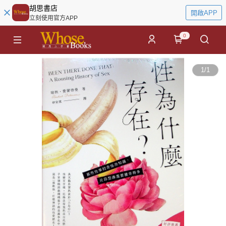
胡思書店
開啟APP
立刻使用官方APP
0
1
/
1