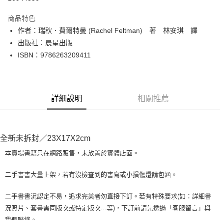
LINE Pay
商品特色
Apple Pay
作者：瑞秋．費爾特曼 (Rachel Feltman) 著 林安琪 譯
出版社：晨星出版
街口支付
ISBN：9786263209411
悠遊付
Google Pay
詳細說明
相關推薦
全盈+PAY
大哥付你分期
相關說明
全新未拆封／23X17X2cm
【大哥付你分期使用說明】
AFTEE先享後付
1.本服務由台灣大哥大提供，台灣大哥大用戶可立即使用無須另外申請。
本賣場書籍只在網路販售，未放置於實體店面。
2.付款方式選擇「大哥付你分期」，訂單成立後會自動跳轉到大哥付的交易
相關說明
流程，驗證手機門號後，選擇欲分期的期數、繳款截止日，確認付款後即完
【關於「AFTEE先享後付」】
二手書書大量上架，若有沒檢查到的書寫或小損傷還請包涵。
成交易。
ATM付款
AFTEE先享後付是「在收到商品之後才付款」的支付方式。 讓您購物簡單
3.實際核准額度、可分期數及費用金額請依後續交易確認頁面所載為準。
便利好安心！
4.訂單成立30分鐘內，如未前往確認交易或遇審核未通過，訂單將自動取
二手書書況認定不易，追求完美者勿直接下訂。若有特殊要求(如：詳細書
１．簡單：不需註冊會員、不需綁卡、不需儲值。
運送方式
消。如遇「轉專審核」未通過狀況，表示未達大哥付你分期系統評分，恕無
況照片、套書需同版次或特定版次...等)，下訂前請先透過「客服留言」與
２．便利：只要手機號碼，簡訊認證，即可結帳。
法說明評估內容。
３．安心：先確認商品／服務後，再付款。
我們聯絡。