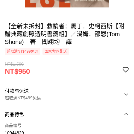
【全新未拆封】救贖者：馬丁．史柯西斯【附
贈典藏劇照透明書籤組】／湯姆．邵恩(Tom
Shone) 著 聞翊均 譯
超取满NT$499免运
国家/地区配送
NT$1,500
NT$950
付款与运送
超取满NT$499免运
付款方式
商品特色
信用卡一次付款
商品编号
超商取货付款
10944829