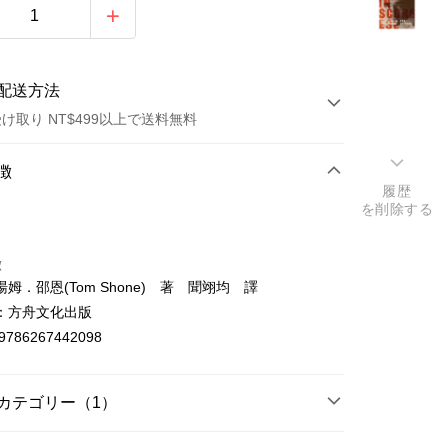
配送方法
け取り NT$499以上で送料無料
方法
徴
履歴
カード1回払い
を削除する
店頭代金引換
徴
姆．邵恩(Tom Shone) 著 聞翊均 譯
：方舟文化出版
9786267442098
t
カテゴリー（1）
y
電影/戲劇/舞蹈