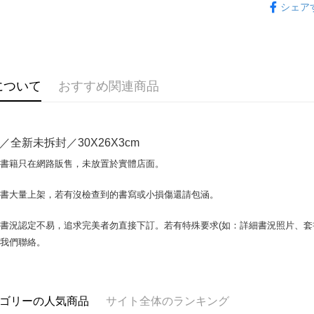
シェア
Plus Pay
OP Pay La
説明
【OP Pay
AFTEE
1. 本サ
について
おすすめ関連商品
追加の申
説明
2. 支払い
一、 AF
ATM払い
動的に OP
1.お支払
払いの回
ドウが表
／全新未拆封／30X26X3cm
す。
2.SMS
3. 実際
3.注文す
配送方法
場書籍只在網路販售，未放置於實體店面。
ジを基準
す。
4. 注文
4.ご注文
全家取貨付
合、注文
書書大量上架，若有沒檢查到的書寫或小損傷還請包涵。
員の場合は
包裹】
が発生し
5.商品受
評価内容
たはアプリ
配送毎にN
書況認定不易，追求完美者勿直接下訂。若有特殊要求(如：詳細書況照片、套書
ングでお
與我們聯絡。
付款後全
【支払い
代金納付期
配送毎にN
1. 分割払
プリをダウ
の締め日後
以内まで
2. SM
7-11取
ゴリーの人気商品
サイト全体のランキング
湾大直営店
お支払期限
包裹】