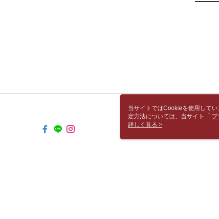
当サイトではCookieを使用して
定方法については、当サイト「
プ
き使用される場合、当社がサイト利用
詳しく見る >
TW-MWG1-67-205 Web2.0 Default 
© 2026 by 胡思書店