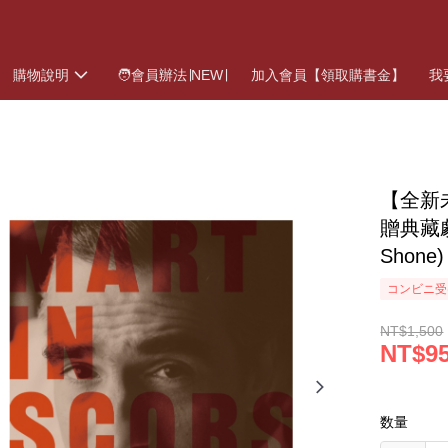
購物說明
🧑會員辦法∣NEW∣
加入會員【領取購書金】
我
【全新
贈典藏
Shon
コンビニ受
NT$1,500
NT$9
数量