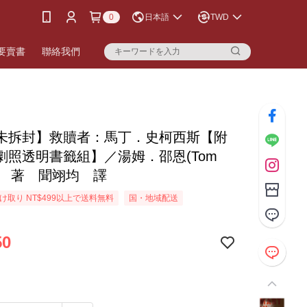
0
日本語
TWD
要賣書
聯絡我們
未拆封】救贖者：馬丁．史柯西斯【附
劇照透明書籤組】／湯姆．邵恩(Tom
e) 著 聞翊均 譯
け取り NT$499以上で送料無料
国・地域配送
50