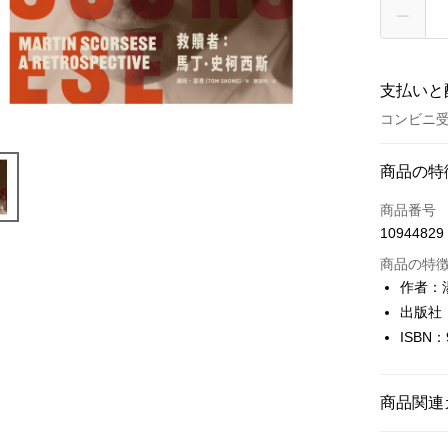
支払いと
コンビニ受
お支払い
商品の特
クレジット
商品番号
10944829
コンビニ
商品の特
LINE Pay
作者：湯
出版社
Apple Pay
ISBN：
JKOPAY
Easy Walle
商品関連
Google Pa
藝術設計