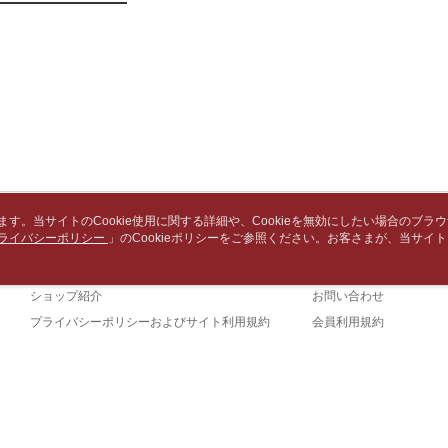
で支払い
もとに計算
配送毎にN
期限を延
【注意事
（例：予
付款後7-1
1. 本サ
の有無に関
よって提
配送毎にN
スを購入
二、支払
渡した後
1.初回 
中華郵政
す。
き、限度
2. 「OP
配送毎にN
2.決済金額
人情報（
3.現在、
処理およ
中華郵政包
報の確認
三、利用規
配送毎にN
います。当サイトのCookie使用に関する詳細や、Cookieを無効にしたい場合のブラ
3. 完全
プロテクシ
ライバシーポリシー
会社概要
」のCookieポリシーをご参照ください。お客さまが、当サイ
カスタマーサービ
ださい：
ht
します。
士林門市自
規約のCookieポリシーに基づいてCookieを使用することに同意したものとみ
文者の氏
ブランドストーリー
ショッピングガイド
送料無料
これに限ら
ショップ紹介
お問い合わせ
されます。
中華郵政
AFTEE
プライバシーポリシーおよびサイト利用規約
会員利用規約
明』をご
お問い合わせ
中華郵政
AFTEE
なります。
中華郵政
延滞納金
詐欺と思わ
(TW)
後見人の同
当