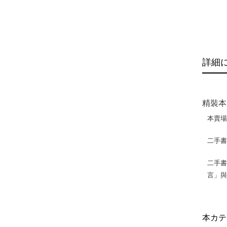
詳細
精裝本
本賣
二手
二手書
言」
本カテ