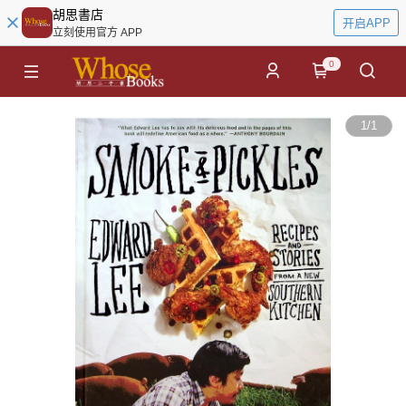
胡思書店
开启APP
立刻使用官方 APP
0
1
/
1