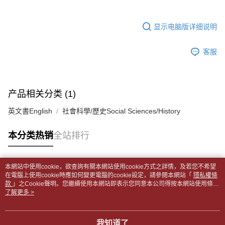
【缴款方式说明】
裹】
5. 收到商品當下無需繳費，確認無誤後，請再利用繳費通知簡訊或AFTEE
1. 分期款项不并入电信账单，“大哥付你分期”于每月结算日后寄送缴费提醒
APP於四大便利商店‧ATM/網銀等方式進行付款。
每笔NT$65，满NT$499(含以上)免运费
短信。
显示电脑版详细说明
2. 通过短信链接打开账单后，可选择 “超商条码／台湾大直营门市／银行转
請留意繳費期限為 14 天。唯有下載 AFTEE App 成為 AFTEE 會員者方能享
付款後全家取貨
账／街口支付／iPASS MONEY”等通路缴费。
有最長 45 天內付款之服務。
每笔NT$65，满NT$499(含以上)免运费
客服
【注意事项】
繳費期限，為商家向您請款的時間，再加上使用AFTEE可延長的天數所計算
1. 本服务系由 “台湾大哥大股份有限公司”所提供，让用户于交易时，得通过
7-11取貨付款【書籍"本數"8本以上，建議使用中華郵政宅配
出。使用AFTEE下訂可以延長您收到商品前的繳費天數，但無法保證一定能
本服务购买商品或服务，并由商店将买卖／分期付款买卖价金债权让与本公
夠在期限內收到商品(例如:預購商品或預計到貨時間較長者)。因此無論收到
包裹】
司后，依约使用本公司账单缴交账款。
商品與否，仍需要請您在AFTEE規定的時間內完成繳費。
产品相关分类 (1)
2. 基于同意付款使用 “大哥付你分期”之契约关系目的，商店将以您的个人资
每笔NT$65，满NT$688(含以上)免运费
料（包含姓名、电话或地址）提供予台湾大哥大进项收集、处理及利用，由
二、付款限制
英文書English
社會科學/歷史Social Sciences/History
台湾大哥大与本人进行分期账单所需资料之确认、核对及更正。
付款後7-11取貨
1. 初次使用 AFTEE 時，將依認證結果及本公司審查結果，核予每個人不同
3. 完整用户服务条款，请详阅以下链接：
https://oppay.tw/userRule
之上限額度
每笔NT$65，满NT$688(含以上)免运费
本分类热销
全站排行
2. 結帳金額須大於NT$30
3. 目前僅支援台灣會員
中華郵政包裹
每笔NT$65，满NT$688(含以上)免运费
三、聲明條款
本網站中使用cookie，欲查詢有關本網站使用cookie方式之詳情，及若您不希望
「AFTEE先享後付」(下稱本服務)乃由恩沛科技股份有限公司(下稱 AFTEE )
热门标签
在電腦上使用cookie時應如何變更電腦的cookie設定，請參閱本網站「
隱私權條
中華郵政包裹(離島)
所提供，並由 AFTEE 向您收取款項。因使用本服務所須提供之個人資料(包
款
」之Cookie聲明。您繼續使用本網站即表示您同意本公司得按本網站使用條款
含但不限於訂購人姓名、電話，收件人姓名、電話、收件地址)，將交付予
每笔NT$65，满NT$688(含以上)免运费
之Cookie聲明使用cookie。
了解更多 >
AFTEE 於本服務必要服務範圍內運用。關於 AFTEE 對於個人資料之蒐集、
處理、利用，詳參 AFTEE 官網之『個人資料蒐集、處理及利用告知聲明』
士林門市自取(書送達簡訊通知)
（
https://aftee.tw/privacypolicy/
）。
我知道了
免运费