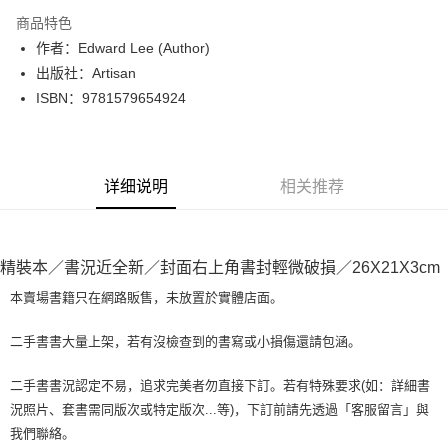
LINE Pay
商品特色
Apple Pay
作者：Edward Lee (Author)
出版社：Artisan
街口支付
ISBN：9781579654924
悠遊付
Google Pay
详细说明
相关推荐
Plus PAY
大哥付你分期
相关说明
精裝本／書況近全新／封面右上角書封輕微破損／26X21X3cm
【大哥付你分期使用说明】
AFTEE先享后付
1. 本服务由台湾大哥大提供，电信用户可立即使用无须另外申请。（限个人
本賣場書籍只在網路販售，未放置於實體店面。
月租型门号，不开放公司户及预付卡使用）
相关说明
2. 付款方式选择 “大哥付你分期”，订单成立后会自动跳转到大哥付的交易流
一、關於 AFTEE先享後付
二手書書大量上架，若有沒檢查到的書寫或小損傷還請包涵。
程，验证手机门号后，选择欲分期的期数、缴款截止日，确认付款后即完成
ATM付款
1. 於付款方式選擇AFTEE先享後付，將跳出AFTEE先享後付手機驗證視
交易。
窗。
3. 实际核准额度、可分期数及费用金额请依后续交易确认页面所载为准。
二手書書況認定不易，追求完美者勿直接下訂。若有特殊要求(如：詳細書
2. 進行簡訊驗證之後，即可完成結帳手續。
运送方式
4. 订单成立30分钟内，如未前往确认交易或遇审核未通过，订单将自动取
況照片、套書需同版次或特定版次...等)，下訂前請先透過「客服留言」與
3. 訂單確認後不需事先繳費，商品會配送至您的指定地址。
消。如遇 “转专审核”未通过状况，表示未达系统评分，恕无法说明评估内
4. 下訂完成後，您的手機會收到一封繳費通知簡訊，APP會員則會收到
我們聯絡。
全家取貨付款【書籍"本數"8本以上，建議使用中華郵政宅配包
容。
AFTEE APP推播通知。