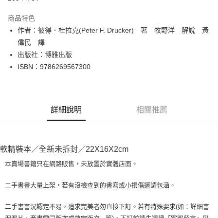
LINE Pay
商品特色
Apple Pay
作者：彼得．杜拉克(Peter F. Drucker) 著 牧野洋 解說 黃
偉民 譯
街口支付
出版社：博雅出版
悠遊付
ISBN：9786269567300
Google Pay
全盈+PAY
詳細說明
相關推薦
大哥付你分期
相關說明
【大哥付你分期使用說明】
AFTEE先享後付
軟精裝本／全新未拆封／22X16X2cm
1.本服務由台灣大哥大提供，台灣大哥大用戶可立即使用無須另外申請。
2.付款方式選擇「大哥付你分期」，訂單成立後會自動跳轉到大哥付的交易
相關說明
本賣場書籍只在網路販售，未放置於實體店面。
流程，驗證手機門號後，選擇欲分期的期數、繳款截止日，確認付款後即完
【關於「AFTEE先享後付」】
成交易。
ATM付款
AFTEE先享後付是「在收到商品之後才付款」的支付方式。 讓您購物簡單
3.實際核准額度、可分期數及費用金額請依後續交易確認頁面所載為準。
二手書書大量上架，若有沒檢查到的書寫或小損傷還請包涵。
便利好安心！
4.訂單成立30分鐘內，如未前往確認交易或遇審核未通過，訂單將自動取
１．簡單：不需註冊會員、不需綁卡、不需儲值。
運送方式
消。如遇「轉專審核」未通過狀況，表示未達大哥付你分期系統評分，恕無
２．便利：只要手機號碼，簡訊認證，即可結帳。
二手書書況認定不易，追求完美者勿直接下訂。若有特殊要求(如：詳細書
法說明評估內容。
３．安心：先確認商品／服務後，再付款。