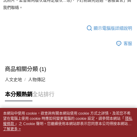
全家取貨付款【書籍"本數"8本以上，建議使用中華郵政宅配包
況照片、套書需同版次或特定版次...等)，下訂前請先透過「客服留言」與
【繳款方式說明】
1.分期款項不併入電信帳單，「大哥付你分期」於每月結算日後寄送繳費提
我們聯絡。
裹】
【「AFTEE先享後付」結帳流程】
醒簡訊。
１．於結帳方式選擇「AFTEE先享後付」後，將跳轉至「AFTEE先享後付」
每筆NT$65，滿NT$499(含以上)免運費
2.透過簡訊連結打開帳單後，可選擇「超商條碼／台灣大直營門市／銀行轉
結帳頁面，進行簡訊認證並確認金額後，即可完成結帳。
帳／街口支付／iPASS MONEY」等通路繳費。
２．訂單成立數日內，您將收到繳費通知簡訊。
付款後全家取貨
顯示電腦版詳細說明
３．收到繳費通知簡訊後14天內，點擊此簡訊中的連結，可透過四大超商／
【注意事項】
每筆NT$65，滿NT$499(含以上)免運費
ATM／網路銀行／等多元方式進行付款，方視為交易完成。
1.本服務係由「台灣大哥大股份有限公司」（以下簡稱本公司）所提供，讓
※ 請注意：結帳手續完成當下不需立刻繳費，但若您需要取消訂單，請聯絡
客服
用戶於交易時，得透過本服務購買商品或服務，並由商店將買賣／分期付款
7-11取貨付款【書籍"本數"8本以上，建議使用中華郵政宅配
購買商品的店家。未經商家同意取消之訂單仍視為有效，需透過AFTEE先享
買賣價金債權讓與本公司後，依約使用本公司帳單繳交帳款。
後付繳納相關費用。
包裹】
2.基於同意付款使用「大哥付你分期」之契約關係目的，商店將以您的個人
※ 交易是否成功請以「AFTEE先享後付 」之結帳頁面顯示為準，若有關於
資料（包含姓名、電話或地址）提供予台灣大哥大進項蒐集、處理及利用，
每筆NT$65，滿NT$688(含以上)免運費
是否繳費成功／繳費後需取消欲退款等相關疑問，請聯繫「AFTEE先享後付
由本公司與您本人進行分期帳單所需資料之確認、核對及更正。
商品相關分類 (1)
客戶支援中心」
https://netprotections.freshdesk.com/support/home
3.完整用戶服務條款，請詳閱以下連結：
https://oppay.tw/userRule
付款後7-11取貨
人文史地
人物傳記
【注意事項】
每筆NT$65，滿NT$688(含以上)免運費
１．透過由恩沛科技股份有限公司提供之「AFTEE先享後付」服務完成之交
易，需依本服務之必要範圍內提供個人資料，並將交易相關給付款項請求債
中華郵政包裹
本分類熱銷
全站排行
權轉讓予恩沛科技股份有限公司。
每筆NT$65，滿NT$688(含以上)免運費
２．關於個人資料處理事宜，請瀏覽以下網址：
https://aftee.tw/terms/#terms3
中華郵政包裹(離島)
本網站中使用 cookie，欲查詢有關本網站使用 cookie 方式之詳情，及若您不希
３．未成年的使用者請事先徵得法定代理人或監護人之同意方可使用
熱門標籤
望在電腦上使用 cookie 時應如何變更電腦的 cookie 設定，請參閱本網站「
隱私
「AFTEE先享後付」，若未經同意申辦者引起之損失，本公司不負相關責
每筆NT$65，滿NT$688(含以上)免運費
權條款
」之 Cookie 聲明。您繼續使用本網站即表示您同意本公司得按本網站使
任。
用條款之 Cookie 聲明使用 cookie。
了解更多 >
４．使用「AFTEE先享後付」時，將依據個別帳號之用戶狀況，依本公司即
士林門市自取(書送達簡訊通知)
時審查核予不同之上限額度；若仍有額度不足之情形，本公司將視審查結果