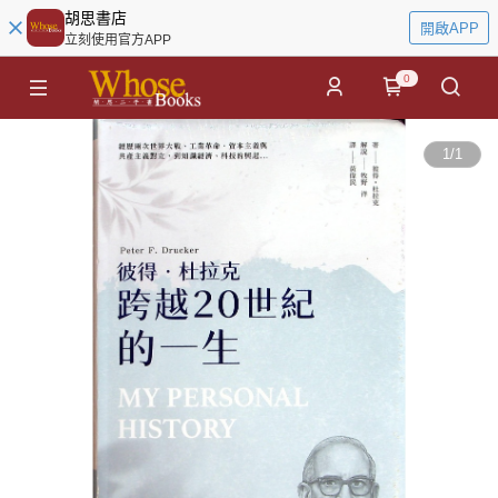
胡思書店
開啟APP
立刻使用官方APP
0
1
/
1