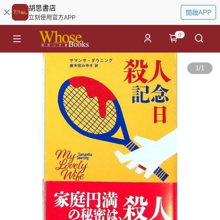
胡思書店
開啟APP
立刻使用官方APP
0
1
/
1