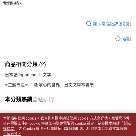
1.分期款項不併入電信帳單，「大哥付你分期」於每月結算日後寄送繳費提
我們聯絡。
裹】
【「AFTEE先享後付」結帳流程】
醒簡訊。
１．於結帳方式選擇「AFTEE先享後付」後，將跳轉至「AFTEE先享後付」
每筆NT$65，滿NT$499(含以上)免運費
2.透過簡訊連結打開帳單後，可選擇「超商條碼／台灣大直營門市／銀行轉
結帳頁面，進行簡訊認證並確認金額後，即可完成結帳。
帳／街口支付／iPASS MONEY」等通路繳費。
２．訂單成立數日內，您將收到繳費通知簡訊。
付款後全家取貨
顯示電腦版詳細說明
３．收到繳費通知簡訊後14天內，點擊此簡訊中的連結，可透過四大超商／
【注意事項】
每筆NT$65，滿NT$499(含以上)免運費
ATM／網路銀行／等多元方式進行付款，方視為交易完成。
1.本服務係由「台灣大哥大股份有限公司」（以下簡稱本公司）所提供，讓
※ 請注意：結帳手續完成當下不需立刻繳費，但若您需要取消訂單，請聯絡
客服
用戶於交易時，得透過本服務購買商品或服務，並由商店將買賣／分期付款
7-11取貨付款【書籍"本數"8本以上，建議使用中華郵政宅配
購買商品的店家。未經商家同意取消之訂單仍視為有效，需透過AFTEE先享
買賣價金債權讓與本公司後，依約使用本公司帳單繳交帳款。
後付繳納相關費用。
包裹】
2.基於同意付款使用「大哥付你分期」之契約關係目的，商店將以您的個人
※ 交易是否成功請以「AFTEE先享後付 」之結帳頁面顯示為準，若有關於
資料（包含姓名、電話或地址）提供予台灣大哥大進項蒐集、處理及利用，
每筆NT$65，滿NT$688(含以上)免運費
是否繳費成功／繳費後需取消欲退款等相關疑問，請聯繫「AFTEE先享後付
由本公司與您本人進行分期帳單所需資料之確認、核對及更正。
商品相關分類 (2)
客戶支援中心」
https://netprotections.freshdesk.com/support/home
3.完整用戶服務條款，請詳閱以下連結：
https://oppay.tw/userRule
付款後7-11取貨
日本語Japanese
文学
【注意事項】
每筆NT$65，滿NT$688(含以上)免運費
１．透過由恩沛科技股份有限公司提供之「AFTEE先享後付」服務完成之交
⭐主題專區⭐
📚掌心的世界：日文文庫本書展
易，需依本服務之必要範圍內提供個人資料，並將交易相關給付款項請求債
中華郵政包裹
權轉讓予恩沛科技股份有限公司。
每筆NT$65，滿NT$688(含以上)免運費
２．關於個人資料處理事宜，請瀏覽以下網址：
本分類熱銷
全站排行
https://aftee.tw/terms/#terms3
中華郵政包裹(離島)
３．未成年的使用者請事先徵得法定代理人或監護人之同意方可使用
「AFTEE先享後付」，若未經同意申辦者引起之損失，本公司不負相關責
每筆NT$65，滿NT$688(含以上)免運費
本網站中使用 cookie，欲查詢有關本網站使用 cookie 方式之詳情，及若您不希
任。
熱門標籤
望在電腦上使用 cookie 時應如何變更電腦的 cookie 設定，請參閱本網站「
隱私
４．使用「AFTEE先享後付」時，將依據個別帳號之用戶狀況，依本公司即
士林門市自取(書送達簡訊通知)
權條款
」之 Cookie 聲明。您繼續使用本網站即表示您同意本公司得按本網站使
時審查核予不同之上限額度；若仍有額度不足之情形，本公司將視審查結果
用條款之 Cookie 聲明使用 cookie。
了解更多 >
免運費
請求用戶進行身份認證。