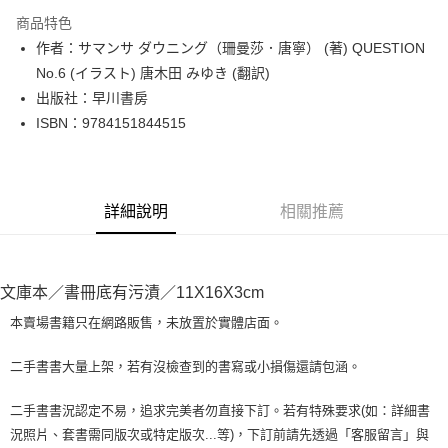
LINE Pay
商品特色
Apple Pay
作者：サマンサ ダウニング（珊曼莎．唐寧） (著) QUESTION
No.6 (イラスト) 唐木田 みゆき (翻訳)
街口支付
出版社：早川書房
悠遊付
ISBN：9784151844515
Google Pay
全盈+PAY
詳細說明
相關推薦
大哥付你分期
相關說明
【大哥付你分期使用說明】
AFTEE先享後付
文庫本／書冊底有污漬／11X16X3cm
1.本服務由台灣大哥大提供，台灣大哥大用戶可立即使用無須另外申請。
2.付款方式選擇「大哥付你分期」，訂單成立後會自動跳轉到大哥付的交易
相關說明
本賣場書籍只在網路販售，未放置於實體店面。
流程，驗證手機門號後，選擇欲分期的期數、繳款截止日，確認付款後即完
【關於「AFTEE先享後付」】
成交易。
ATM付款
AFTEE先享後付是「在收到商品之後才付款」的支付方式。 讓您購物簡單
3.實際核准額度、可分期數及費用金額請依後續交易確認頁面所載為準。
二手書書大量上架，若有沒檢查到的書寫或小損傷還請包涵。
便利好安心！
4.訂單成立30分鐘內，如未前往確認交易或遇審核未通過，訂單將自動取
１．簡單：不需註冊會員、不需綁卡、不需儲值。
運送方式
消。如遇「轉專審核」未通過狀況，表示未達大哥付你分期系統評分，恕無
２．便利：只要手機號碼，簡訊認證，即可結帳。
二手書書況認定不易，追求完美者勿直接下訂。若有特殊要求(如：詳細書
法說明評估內容。
３．安心：先確認商品／服務後，再付款。
全家取貨付款【書籍"本數"8本以上，建議使用中華郵政宅配包
況照片、套書需同版次或特定版次...等)，下訂前請先透過「客服留言」與
【繳款方式說明】