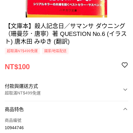
【文庫本】殺人記念日／サマンサ ダウニング
（珊曼莎．唐寧）著 QUESTION No.6 (イラス
ト) 唐木田 みゆき (翻訳)
超取滿NT$499免運
國家/地區配送
NT$100
付款與運送方式
超取滿NT$499免運
付款方式
商品特色
信用卡一次付款
商品編號
超商取貨付款
10944746