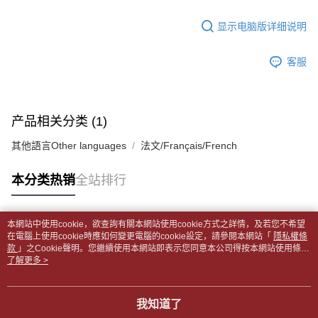
【缴款方式说明】
裹】
5. 收到商品當下無需繳費，確認無誤後，請再利用繳費通知簡訊或AFTEE
1. 分期款项不并入电信账单，“大哥付你分期”于每月结算日后寄送缴费提醒
APP於四大便利商店‧ATM/網銀等方式進行付款。
显示电脑版详细说明
每笔NT$65，满NT$499(含以上)免运费
短信。
2. 通过短信链接打开账单后，可选择 “超商条码／台湾大直营门市／银行转
請留意繳費期限為 14 天。唯有下載 AFTEE App 成為 AFTEE 會員者方能享
付款後全家取貨
账／街口支付／iPASS MONEY”等通路缴费。
客服
有最長 45 天內付款之服務。
每笔NT$65，满NT$499(含以上)免运费
【注意事项】
繳費期限，為商家向您請款的時間，再加上使用AFTEE可延長的天數所計算
1. 本服务系由 “台湾大哥大股份有限公司”所提供，让用户于交易时，得通过
7-11取貨付款【書籍"本數"8本以上，建議使用中華郵政宅配
出。使用AFTEE下訂可以延長您收到商品前的繳費天數，但無法保證一定能
本服务购买商品或服务，并由商店将买卖／分期付款买卖价金债权让与本公
夠在期限內收到商品(例如:預購商品或預計到貨時間較長者)。因此無論收到
包裹】
产品相关分类 (1)
司后，依约使用本公司账单缴交账款。
商品與否，仍需要請您在AFTEE規定的時間內完成繳費。
2. 基于同意付款使用 “大哥付你分期”之契约关系目的，商店将以您的个人资
每笔NT$65，满NT$688(含以上)免运费
其他語言Other languages
法文/Français/French
料（包含姓名、电话或地址）提供予台湾大哥大进项收集、处理及利用，由
二、付款限制
台湾大哥大与本人进行分期账单所需资料之确认、核对及更正。
付款後7-11取貨
1. 初次使用 AFTEE 時，將依認證結果及本公司審查結果，核予每個人不同
3. 完整用户服务条款，请详阅以下链接：
https://oppay.tw/userRule
之上限額度
本分类热销
全站排行
每笔NT$65，满NT$688(含以上)免运费
2. 結帳金額須大於NT$30
3. 目前僅支援台灣會員
中華郵政包裹
本網站中使用cookie，欲查詢有關本網站使用cookie方式之詳情，及若您不希望
每笔NT$65，满NT$688(含以上)免运费
三、聲明條款
热门标签
在電腦上使用cookie時應如何變更電腦的cookie設定，請參閱本網站「
隱私權條
「AFTEE先享後付」(下稱本服務)乃由恩沛科技股份有限公司(下稱 AFTEE )
款
」之Cookie聲明。您繼續使用本網站即表示您同意本公司得按本網站使用條款
中華郵政包裹(離島)
所提供，並由 AFTEE 向您收取款項。因使用本服務所須提供之個人資料(包
之Cookie聲明使用cookie。
了解更多 >
含但不限於訂購人姓名、電話，收件人姓名、電話、收件地址)，將交付予
每笔NT$65，满NT$688(含以上)免运费
AFTEE 於本服務必要服務範圍內運用。關於 AFTEE 對於個人資料之蒐集、
處理、利用，詳參 AFTEE 官網之『個人資料蒐集、處理及利用告知聲明』
士林門市自取(書送達簡訊通知)
我知道了
（
https://aftee.tw/privacypolicy/
）。
免运费