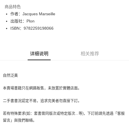
LINE Pay
商品特色
Apple Pay
作者：Jacques Marseille
出版社：Plon
街口支付
ISBN：9782259198066
悠遊付
Google Pay
详细说明
相关推荐
Plus PAY
大哥付你分期
相关说明
自然泛黃
【大哥付你分期使用说明】
AFTEE先享后付
1. 本服务由台湾大哥大提供，电信用户可立即使用无须另外申请。（限个人
本賣場書籍只在網路販售，未放置於實體店面。
月租型门号，不开放公司户及预付卡使用）
相关说明
2. 付款方式选择 “大哥付你分期”，订单成立后会自动跳转到大哥付的交易流
一、關於 AFTEE先享後付
程，验证手机门号后，选择欲分期的期数、缴款截止日，确认付款后即完成
二手書書況認定不易，追求完美者勿直接下訂。
ATM付款
1. 於付款方式選擇AFTEE先享後付，將跳出AFTEE先享後付手機驗證視
交易。
窗。
3. 实际核准额度、可分期数及费用金额请依后续交易确认页面所载为准。
2. 進行簡訊驗證之後，即可完成結帳手續。
若有特殊要求(如：套書需同版次或特定版次...等)，下訂前請先透過「客服
运送方式
4. 订单成立30分钟内，如未前往确认交易或遇审核未通过，订单将自动取
3. 訂單確認後不需事先繳費，商品會配送至您的指定地址。
留言」與我們聯絡。
消。如遇 “转专审核”未通过状况，表示未达系统评分，恕无法说明评估内
4. 下訂完成後，您的手機會收到一封繳費通知簡訊，APP會員則會收到
全家取貨付款【書籍"本數"8本以上，建議使用中華郵政宅配包
容。
AFTEE APP推播通知。