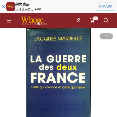
胡思書店
开启APP
立刻使用官方 APP
0
1
/
1