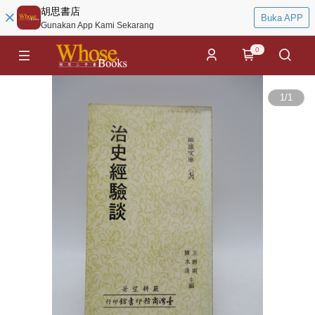
胡思書店
Buka APP
Gunakan App Kami Sekarang
0
1
/
1