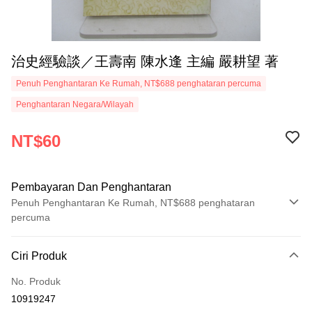
治史經驗談／王壽南 陳水逢 主編 嚴耕望 著
Penuh Penghantaran Ke Rumah, NT$688 penghataran percuma
Penghantaran Negara/Wilayah
NT$60
Pembayaran Dan Penghantaran
Penuh Penghantaran Ke Rumah, NT$688 penghataran
percuma
Kaedah Pembayaran
Ciri Produk
Kad Kredit (Bayaran Penuh)
No. Produk
Ansuran Kad Kredit
10919247
3 ansuran pada kadar faedah 0,
NT$20
setiap ansuran