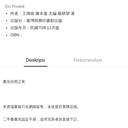
Ciri Produk
21 Bank
6 ansuran pada kadar faedah 0,
NT$10
setiap
Taiwan Cooperative Bank
Bank Komersial Pertama
作者：王壽南 陳水逢 主編 嚴耕望 著
Hua Nan Commercial
Chang Hwa Commercial
ansuran
21 Bank
Bank
Bank
出版社：臺灣商務印書館出版
Taiwan Cooperative Bank
Bank Komersial Pertama
LINE Pay
The Shanghai
Bank Komersial Taipei
出版年月：民國70年12月版
Hua Nan Commercial Bank
Chang Hwa Commercial Bank
Commercial & Savings
Fubon
ISBN：
Apple Pay
The Shanghai Commercial &
Bank Komersial Taipei Fubon
Bank
Savings Bank
Bank Cathay United
Mega International
JKOPAY
Bank Cathay United
Mega International Commercial
Commercial Bank
Bank
Taiwan Business Bank
Taichung Commercial
Easy Wallet
Taiwan Business Bank
Taichung Commercial Bank
Deskripsi
Rekomendasi
Bank
HSBC Bank (Taiwan) Limited
Hwatai Bank
Google Pay
HSBC Bank (Taiwan)
Hwatai Bank
Union Bank of Taiwan
Far Eastern International Bank
Limited
Yuanta Commercial Bank
Bank SinoPac
Plus PAY
Union Bank of Taiwan
Far Eastern International
書況自然泛黃
Bank Komersial E.SUN
DBS Bank
Bank
OP Pay Later
Bank Antarabangsa Taishin
Bank CTBC
Yuanta Commercial Bank
Bank SinoPac
Deskripsi
Syarikat Kad Kredit Rakuten
Bank Komersial E.SUN
DBS Bank
Taiwan
[Terma Penggunaan untuk OP Pay Later]
Bank Antarabangsa
Bank CTBC
AFTEE
本賣場書籍只在網路販售，未放置於實體店面。
Taishin
Perkhidmatan ini disediakan oleh Taiwan Mobile dan tersedia untuk
Deskripsi
Syarikat Kad Kredit
pengguna Taiwan Mobile tanpa memerlukan permohonan tambahan.
二手書書況認定不易，追求完美者勿直接下訂。
Pertama, Mengenai Perkhidmatan AFTEE Beli Sekarang Bayar Kemudian
Rakuten Taiwan
Pemindahan ATM
1. Dengan memilih AFTEE sebagai kaedah pembayaran, mesej
Jika anda memilih OP Pay Later sebagai kaedah pembayaran, sistem