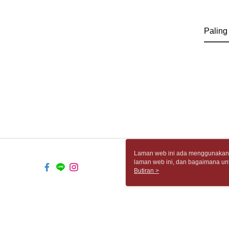
Paling
Laman web ini ada menggunakan k
laman web ini, dan bagaimana un
komputer anda, sila rujuk penera
Butiran >
ingin mengetahui secara terperin
komputer anda. Jika anda tidak m