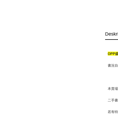
Deskr
OPP
書況自然
本賣
二手
若有特