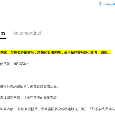
Kongsi
OP Pay La
Deskripsi
[Terma Pe
AFTEE
Perkhidmat
Deskripsi
ipsi
Rekomendasi
pengguna 
Pertama, 
Pemindah
Kemudian
Jika anda 
1. Dengan
akan menga
pengesaha
Later sele
袋包裝，若需要詳細書況，請先於客服詢問，會再拍詳書況以供參考，謝謝。
2. Anda b
Pilihan 
mudah alih
3. Tiada b
akhir pemb
dihantar k
全家取貨付
泛黃／19*13*3cm
pembayara
4. Setela
包裹】
manakala a
Had kredit
AFTEE.
NT$65/pes
yang diken
5. Tiada b
NT$499 at
pada hala
pembayara
場書籍只在網路販售，未放置於實體店面。
dalam tal
付款後全
Jika trans
aplikasi A
書書況認定不易，追求完美者勿直接下訂。
dibuat, at
NT$65/pes
akan dibat
Sila ambil
NT$499 at
peringkat 
bagaimanap
殊要求(如：詳細書況照片、套書需同版次或特定版次...等)，下訂前請先透
tidak dipe
dan mendaf