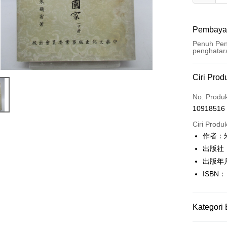
Pembaya
Penuh Pen
penghatar
Kaedah 
Ciri Prod
Kad Kredi
No. Produ
10918516
Pengambil
Ciri Produ
LINE Pay
作者：
出版社
Apple Pay
出版年
JKOPAY
ISBN：
Easy Walle
Google Pa
Kategori 
Plus PAY
人文史地