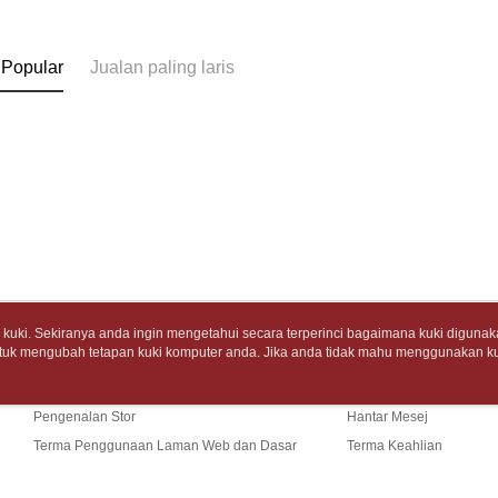
7-11取
pembayara
[Arahan P
包裹】
Tempoh pe
NT$65/pes
 Popular
Jualan paling laris
Pembayaran
ditambah d
NT$688 at
berasingan
Anda bole
pembayaran
menerima 
付款後7-1
boleh men
Selepas me
produk pr
NT$65/pes
menyelesai
lebih lama
NT$688 at
kod bar ke
pembayara
JKOPay, a
pesanan.
中華郵政
[Nota Pent
Kedua, Se
NT$65/pes
1. Jumlah 
NT$688 at
Perkhidmata
NT$10,000.
yang memb
berdasarka
中華郵政包
melalui pe
2. Amaun p
uki. Sekiranya anda ingin mengetahui secara terperinci bagaimana kuki digunak
pembelian
3. Pada ma
tuk mengubah tetapan kuki komputer anda. Jika anda tidak mahu menggunakan ku
Tentang Kami
Khidmat Pelangga
NT$65/pes
kepada Sy
ngan mengenai kuki.
Dasar Privasi
Laman web ini ada menggunakan kuki. Sekiran
NT$688 at
mengikut p
Cerita Kami
Panduan Beli-Belah
ci bagaimana kuki digunakan di laman web ini, dan bagaimana untuk mengubah te
Ketiga, Sy
ahu menggunakan kuki di komputer anda, sila rujuk penerangan mengenai kuki.
Perkhidma
Pengenalan Stor
Hantar Mesej
士林門市自
Untuk meme
NP Taiwan
Terma Penggunaan Laman Web dan Dasar
Terma Keahlian
penggunaa
akan meng
Penghanta
peribadi a
pembeli, n
Privasi
Hubungi Kami
Syarikat 
untuk peng
中華郵政