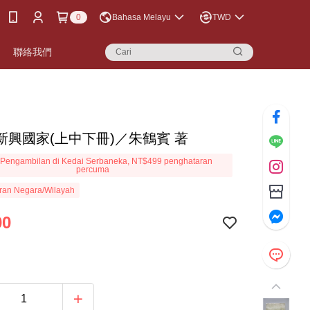
0
Bahasa Melayu
TWD
聯絡我們
新興國家(上中下冊)／朱鶴賓 著
Pengambilan di Kedai Serbaneka, NT$499 penghataran
percuma
ran Negara/Wilayah
00