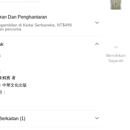
ran Dan Penghantaran
gambilan di Kedai Serbaneka, NT$499
an percuma
Pembayaran
uk
t (Bayaran Penuh)
k
Bersihkan
Sejarah
an di Kedai Serbaneka
k
朱鶴賓 著
：中華文化出版
月：
t
y
Berkaitan (1)
政治/國際關係