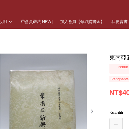
說明
🧑會員辦法∣NEW∣
加入會員【領取購書金】
我要賣書
東南亞
Penuh 
Penghanta
NT$4
Kuantiti