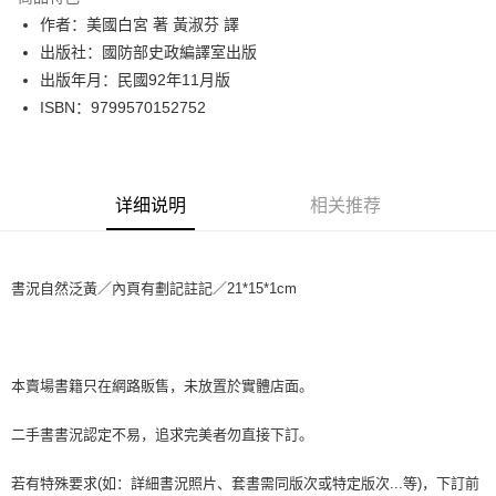
Apple Pay
作者：美國白宮 著 黃淑芬 譯
出版社：國防部史政編譯室出版
街口支付
出版年月：民國92年11月版
悠遊付
ISBN：9799570152752
Google Pay
Plus PAY
详细说明
相关推荐
大哥付你分期
相关说明
【大哥付你分期使用说明】
書況自然泛黃／內頁有劃記註記／21*15*1cm
AFTEE先享后付
1. 本服务由台湾大哥大提供，电信用户可立即使用无须另外申请。（限个人
月租型门号，不开放公司户及预付卡使用）
相关说明
2. 付款方式选择 “大哥付你分期”，订单成立后会自动跳转到大哥付的交易流
一、關於 AFTEE先享後付
程，验证手机门号后，选择欲分期的期数、缴款截止日，确认付款后即完成
ATM付款
1. 於付款方式選擇AFTEE先享後付，將跳出AFTEE先享後付手機驗證視
交易。
窗。
本賣場書籍只在網路販售，未放置於實體店面。
3. 实际核准额度、可分期数及费用金额请依后续交易确认页面所载为准。
2. 進行簡訊驗證之後，即可完成結帳手續。
运送方式
4. 订单成立30分钟内，如未前往确认交易或遇审核未通过，订单将自动取
3. 訂單確認後不需事先繳費，商品會配送至您的指定地址。
二手書書況認定不易，追求完美者勿直接下訂。
消。如遇 “转专审核”未通过状况，表示未达系统评分，恕无法说明评估内
4. 下訂完成後，您的手機會收到一封繳費通知簡訊，APP會員則會收到
全家取貨付款【書籍"本數"8本以上，建議使用中華郵政宅配包
容。
AFTEE APP推播通知。
【缴款方式说明】
裹】
若有特殊要求(如：詳細書況照片、套書需同版次或特定版次...等)，下訂前
5. 收到商品當下無需繳費，確認無誤後，請再利用繳費通知簡訊或AFTEE
1. 分期款项不并入电信账单，“大哥付你分期”于每月结算日后寄送缴费提醒