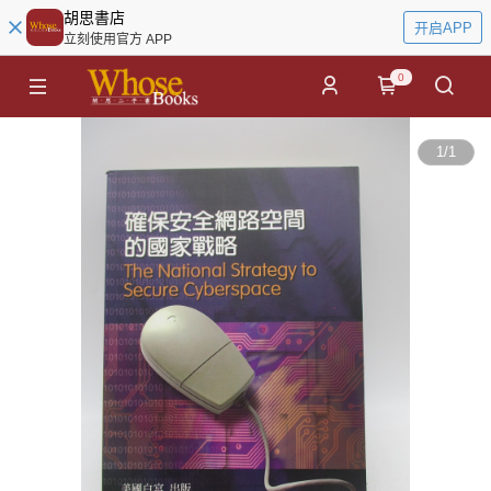
胡思書店
开启APP
立刻使用官方 APP
0
1
/
1