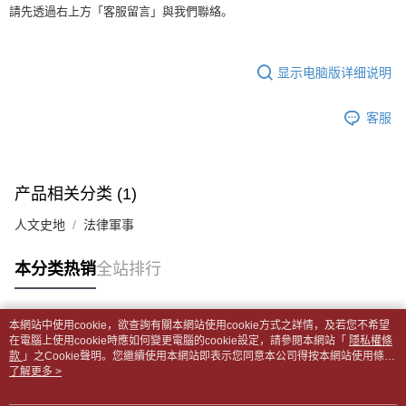
APP於四大便利商店‧ATM/網銀等方式進行付款。
每笔NT$65，满NT$499(含以上)免运费
請先透過右上方「客服留言」與我們聯絡。
短信。
2. 通过短信链接打开账单后，可选择 “超商条码／台湾大直营门市／银行转
請留意繳費期限為 14 天。唯有下載 AFTEE App 成為 AFTEE 會員者方能享
付款後全家取貨
账／街口支付／iPASS MONEY”等通路缴费。
有最長 45 天內付款之服務。
每笔NT$65，满NT$499(含以上)免运费
显示电脑版详细说明
【注意事项】
繳費期限，為商家向您請款的時間，再加上使用AFTEE可延長的天數所計算
1. 本服务系由 “台湾大哥大股份有限公司”所提供，让用户于交易时，得通过
7-11取貨付款【書籍"本數"8本以上，建議使用中華郵政宅配
出。使用AFTEE下訂可以延長您收到商品前的繳費天數，但無法保證一定能
本服务购买商品或服务，并由商店将买卖／分期付款买卖价金债权让与本公
客服
夠在期限內收到商品(例如:預購商品或預計到貨時間較長者)。因此無論收到
包裹】
司后，依约使用本公司账单缴交账款。
商品與否，仍需要請您在AFTEE規定的時間內完成繳費。
2. 基于同意付款使用 “大哥付你分期”之契约关系目的，商店将以您的个人资
每笔NT$65，满NT$688(含以上)免运费
料（包含姓名、电话或地址）提供予台湾大哥大进项收集、处理及利用，由
二、付款限制
台湾大哥大与本人进行分期账单所需资料之确认、核对及更正。
付款後7-11取貨
1. 初次使用 AFTEE 時，將依認證結果及本公司審查結果，核予每個人不同
产品相关分类 (1)
3. 完整用户服务条款，请详阅以下链接：
https://oppay.tw/userRule
之上限額度
每笔NT$65，满NT$688(含以上)免运费
2. 結帳金額須大於NT$30
人文史地
法律軍事
3. 目前僅支援台灣會員
中華郵政包裹
每笔NT$65，满NT$688(含以上)免运费
本分类热销
全站排行
三、聲明條款
「AFTEE先享後付」(下稱本服務)乃由恩沛科技股份有限公司(下稱 AFTEE )
中華郵政包裹(離島)
所提供，並由 AFTEE 向您收取款項。因使用本服務所須提供之個人資料(包
含但不限於訂購人姓名、電話，收件人姓名、電話、收件地址)，將交付予
每笔NT$65，满NT$688(含以上)免运费
本網站中使用cookie，欲查詢有關本網站使用cookie方式之詳情，及若您不希望
AFTEE 於本服務必要服務範圍內運用。關於 AFTEE 對於個人資料之蒐集、
热门标签
在電腦上使用cookie時應如何變更電腦的cookie設定，請參閱本網站「
隱私權條
處理、利用，詳參 AFTEE 官網之『個人資料蒐集、處理及利用告知聲明』
款
士林門市自取(書送達簡訊通知)
」之Cookie聲明。您繼續使用本網站即表示您同意本公司得按本網站使用條款
（
https://aftee.tw/privacypolicy/
）。
之Cookie聲明使用cookie。
了解更多 >
免运费
若款項超過繳費期限，將根據當次的金額加收年利率 16% 的逾期滯納金。