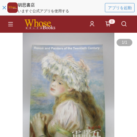
胡思書店
アプリを起動
いますぐ公式アプリを使用する
0
1
/
1