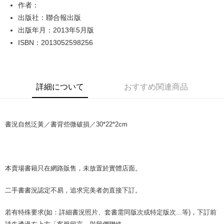
Apple Pay
作者：
出版社：聯合報出版
JKOPAY
出版年月：2013年5月版
Easy Wallet
ISBN：2013052598256
Google Pay
Plus Pay
詳細について
おすすめ関連商品
OP Pay Later
説明
【OP Pay Later 使用説明】
書況自然泛黃／書背些微破損／30*22*2cm
AFTEE代金後払い
1. 本サービスは台湾大哥大によって提供され、台湾大哥大のユーザーは追
加の申請なしで即時に利用可能です。
説明
2. 支払い方法で「OP Pay Later」を選択すると、注文が成立した後に自動
一、 AFTEE代金後払いについて
的に OP Pay Later の取引プロセスに移行し、携帯番号を確認後、分割払
ATM払い
1.お支払い方法でAFTEE代金後払いを選択すると、携帯電話認証ウィンド
いの回数や支払い期限を選択し、支払いを確認すると取引が完了します。
ウが表示されます。
本賣場書籍只在網路販售，未放置於實體店面。
3. 実際の承認額、分割回数および費用については、後続の取引確認ページ
2.SMSで認証してお支払い手続を進めてください。
配送方法
を基準とします。
3.注文するときのお支払いは不要です。商品はご指定の住所に配送されま
4. 注文成立後30分以内に確認取引を行わない場合や審査が通過しない場
二手書書況認定不易，追求完美者勿直接下訂。
す。
全家取貨付款【書籍"本數"8本以上，建議使用中華郵政宅配包
合、注文は自動的にキャンセルされます。「転専審査」に未通過の状況が
4.ご注文が完了すると、携帯に支払い通知のSMSが届きます。アプリ会員
発生した場合は、システムの評価基準に達していないことを意味し、評価
裹】
の場合は、AFTEE アプリプッシュ通知が届きます。
若有特殊要求(如：詳細書況照片、套書需同版次或特定版次...等)，下訂前
内容についての説明はいたしかねます。
5.商品受け取り時のお支払いは不要です。商品を確かめてから、SMSまた
配送毎にNT$65、NT$499以上で送料無料