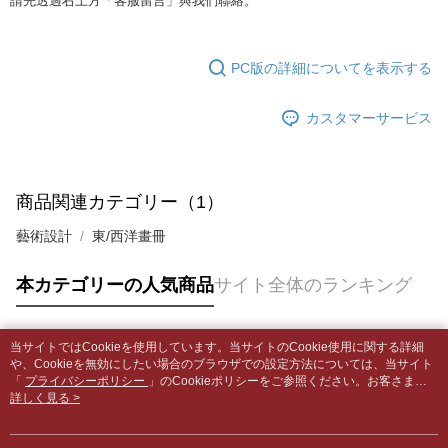
請先透過右上方「客服留言」與我們聯絡。
はアプリの通知に従って、4大コンビニ、またはATM/オンラインバンキン
グでお支払いください。
付款後全家取貨
【支払い方法の説明】
1. 分割払いの金額は電信請求書に統合されず、「OP Pay Later」は毎月の
配送毎にNT$65、NT$499以上で送料無料
代金納付期限は最短で 14 日以内ですので、ご注意ください。AFTEE アプ
PC版の詳細についてを表示する
締め日後に支払いリマインダーのSMSを送信します。
リをダウンロードして AFTEE 会員になるとお支払い期限を最長 45 日以内
2. SMSのリンクを通じて請求書を開いた後、「コンビニバーコード／台湾
7-11取貨付款【書籍"本數"8本以上，建議使用中華郵政宅配
まで延長できます。
大直営店舗／銀行振込／街口支払い／iPASS MONEY」などのチャネルで
カスタマーサービス
包裹】
支払いを選択できます。
お支払期限は、ショップが請求した期日と、AFTEEで延長できる日数をも
配送毎にNT$65、NT$688以上で送料無料
とに計算されます。AFTEEで注文すると、商品を受け取るまで支払い期限
【注意事項】
を延長できますが、商品を期限内に受け取れない場合があります（例：予
1. 本サービスは「台湾大哥大株式会社」（以下「当社」といいます）によ
付款後7-11取貨
約商品や商品到着日が比較的遅い商品）。そのため、商品到着の有無に関
商品関連カテゴリー（1）
って提供され、ユーザーが取引時に本サービスを通じて商品やサービスを
わらず、AFTEEで指定された期限内にお支払いください。
配送毎にNT$65、NT$688以上で送料無料
購入できるようにし、店舗が売買／分割払い売買の債権を当社に譲渡した
藝術設計
東/西洋畫冊
後、契約に基づいて当社の請求書で帳款を支払うことになります。
二、支払い限度額
中華郵政包裹
2. 「OP Pay Later」を利用する契約関係の目的から、店舗はあなたの個人
1.初回 AFTEEを ご利用の際に、認証結果及び当社の審査の結果に基づ
情報（名前、電話または住所を含む）を台湾大哥大に提供し、収集、処理
配送毎にNT$65、NT$688以上で送料無料
き、限度額が設定されます。
本カテゴリーの人気商品
サイト全体のランキング
および利用するために、当社があなた本人と分割請求書に必要な情報の確
2.決済金額は最低NT$20です。
認、照合および修正を行います。
中華郵政包裹(離島)
3.現在、台湾の会員のみご利用いただけます。
3. 完全なユーザーサービス規約については、以下のリンクを参照してくだ
配送毎にNT$65、NT$688以上で送料無料
さい：
https://oppay.tw/userRule
当サイトではCookieを使用しています。当サイトのCookie使用に関する詳細
三、利用規約「AFTEE代金後払い」（以下当サービスという）はネットプ
人気タグ
や、Cookieを無効にしたい場合のブラウザでの設定方法については、当サイト
ロテクションズ（以下 AFTEE という）が提供し、AFTEEが代金を徴収し
士林門市自取(書送達簡訊通知)
「
プライバシーポリシー
」のCookieポリシーをご参照ください。お客さま
ます。当サービスご利用の際に提供しなければならない個人情報（注文者
が、当サイトを引き続き使用される場合、当社がサイト利用規約のCookieポリ
詳しく見る >
送料無料
の氏名、電話番号、受取人の氏名、電話番号、受取人住所を含むがこれに
シーに基づいてCookieを使用することに同意したものとみなします。
限らない）は、AFTEEに渡され当サービスで必要な範囲内で利用されま
中華郵政【國際航空包裹】*收件人請填寫本名
送料を確認
す。AFTEEの個人情報の収集、処理、利用について、詳細はAFTEE公式ホ