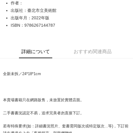
Apple Pay
作者：
出版社：臺北市立美術館
JKOPAY
出版年月：2022年版
Easy Wallet
ISBN：9786267144787
Google Pay
Plus Pay
詳細について
おすすめ関連商品
OP Pay Later
説明
【OP Pay Later 使用説明】
全新未拆／24*18*1cm
AFTEE代金後払い
1. 本サービスは台湾大哥大によって提供され、台湾大哥大のユーザーは追
加の申請なしで即時に利用可能です。
説明
2. 支払い方法で「OP Pay Later」を選択すると、注文が成立した後に自動
一、 AFTEE代金後払いについて
的に OP Pay Later の取引プロセスに移行し、携帯番号を確認後、分割払
ATM払い
1.お支払い方法でAFTEE代金後払いを選択すると、携帯電話認証ウィンド
いの回数や支払い期限を選択し、支払いを確認すると取引が完了します。
ウが表示されます。
本賣場書籍只在網路販售，未放置於實體店面。
3. 実際の承認額、分割回数および費用については、後続の取引確認ページ
2.SMSで認証してお支払い手続を進めてください。
配送方法
を基準とします。
3.注文するときのお支払いは不要です。商品はご指定の住所に配送されま
4. 注文成立後30分以内に確認取引を行わない場合や審査が通過しない場
二手書書況認定不易，追求完美者勿直接下訂。
す。
全家取貨付款【書籍"本數"8本以上，建議使用中華郵政宅配包
合、注文は自動的にキャンセルされます。「転専審査」に未通過の状況が
4.ご注文が完了すると、携帯に支払い通知のSMSが届きます。アプリ会員
発生した場合は、システムの評価基準に達していないことを意味し、評価
裹】
の場合は、AFTEE アプリプッシュ通知が届きます。
若有特殊要求(如：詳細書況照片、套書需同版次或特定版次...等)，下訂前
内容についての説明はいたしかねます。
5.商品受け取り時のお支払いは不要です。商品を確かめてから、SMSまた
配送毎にNT$65、NT$499以上で送料無料