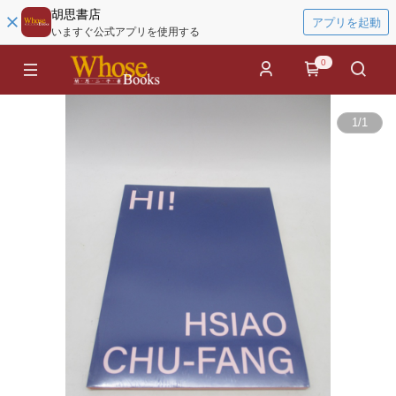
胡思書店
アプリを起動
いますぐ公式アプリを使用する
0
1
/
1