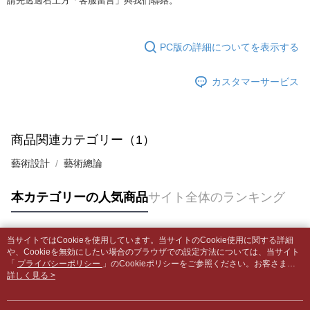
請先透過右上方「客服留言」與我們聯絡。
はアプリの通知に従って、4大コンビニ、またはATM/オンラインバンキン
グでお支払いください。
付款後全家取貨
【支払い方法の説明】
1. 分割払いの金額は電信請求書に統合されず、「OP Pay Later」は毎月の
配送毎にNT$65、NT$499以上で送料無料
代金納付期限は最短で 14 日以内ですので、ご注意ください。AFTEE アプ
PC版の詳細についてを表示する
締め日後に支払いリマインダーのSMSを送信します。
リをダウンロードして AFTEE 会員になるとお支払い期限を最長 45 日以内
2. SMSのリンクを通じて請求書を開いた後、「コンビニバーコード／台湾
7-11取貨付款【書籍"本數"8本以上，建議使用中華郵政宅配
まで延長できます。
大直営店舗／銀行振込／街口支払い／iPASS MONEY」などのチャネルで
カスタマーサービス
包裹】
支払いを選択できます。
お支払期限は、ショップが請求した期日と、AFTEEで延長できる日数をも
配送毎にNT$65、NT$688以上で送料無料
とに計算されます。AFTEEで注文すると、商品を受け取るまで支払い期限
【注意事項】
を延長できますが、商品を期限内に受け取れない場合があります（例：予
1. 本サービスは「台湾大哥大株式会社」（以下「当社」といいます）によ
付款後7-11取貨
約商品や商品到着日が比較的遅い商品）。そのため、商品到着の有無に関
商品関連カテゴリー（1）
って提供され、ユーザーが取引時に本サービスを通じて商品やサービスを
わらず、AFTEEで指定された期限内にお支払いください。
配送毎にNT$65、NT$688以上で送料無料
購入できるようにし、店舗が売買／分割払い売買の債権を当社に譲渡した
藝術設計
藝術總論
後、契約に基づいて当社の請求書で帳款を支払うことになります。
二、支払い限度額
中華郵政包裹
2. 「OP Pay Later」を利用する契約関係の目的から、店舗はあなたの個人
1.初回 AFTEEを ご利用の際に、認証結果及び当社の審査の結果に基づ
情報（名前、電話または住所を含む）を台湾大哥大に提供し、収集、処理
配送毎にNT$65、NT$688以上で送料無料
き、限度額が設定されます。
本カテゴリーの人気商品
サイト全体のランキング
および利用するために、当社があなた本人と分割請求書に必要な情報の確
2.決済金額は最低NT$20です。
認、照合および修正を行います。
中華郵政包裹(離島)
3.現在、台湾の会員のみご利用いただけます。
3. 完全なユーザーサービス規約については、以下のリンクを参照してくだ
配送毎にNT$65、NT$688以上で送料無料
さい：
https://oppay.tw/userRule
当サイトではCookieを使用しています。当サイトのCookie使用に関する詳細
三、利用規約「AFTEE代金後払い」（以下当サービスという）はネットプ
人気タグ
や、Cookieを無効にしたい場合のブラウザでの設定方法については、当サイト
ロテクションズ（以下 AFTEE という）が提供し、AFTEEが代金を徴収し
士林門市自取(書送達簡訊通知)
「
プライバシーポリシー
」のCookieポリシーをご参照ください。お客さま
ます。当サービスご利用の際に提供しなければならない個人情報（注文者
が、当サイトを引き続き使用される場合、当社がサイト利用規約のCookieポリ
詳しく見る >
送料無料
の氏名、電話番号、受取人の氏名、電話番号、受取人住所を含むがこれに
シーに基づいてCookieを使用することに同意したものとみなします。
限らない）は、AFTEEに渡され当サービスで必要な範囲内で利用されま
中華郵政【國際航空包裹】*收件人請填寫本名
送料を確認
す。AFTEEの個人情報の収集、処理、利用について、詳細はAFTEE公式ホ