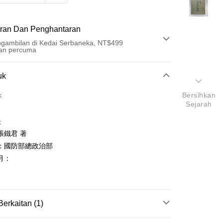
ran Dan Penghantaran
gambilan di Kedai Serbaneka, NT$499
an percuma
Pembayaran
uk
t (Bayaran Penuh)
k
Bersihkan
Sejarah
an di Kedai Serbaneka
k
張鐵君 著
：國防部總政治部
月：
t
y
Berkaitan (1)
哲學