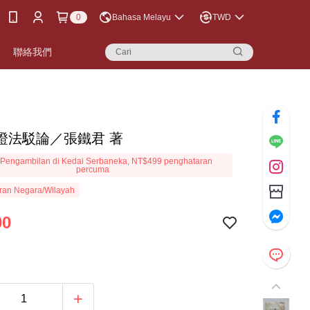
0
Bahasa Melayu
TWD
聯絡我們
證法駁論／張鐵君 著
Pengambilan di Kedai Serbaneka, NT$499 penghataran
percuma
ran Negara/Wilayah
00