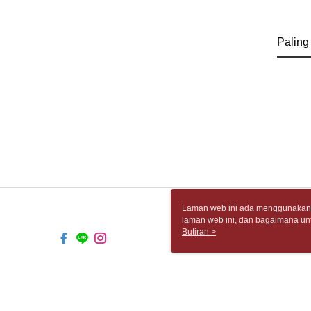
Paling
Laman web ini ada menggunakan k
laman web ini, dan bagaimana un
komputer anda, sila rujuk penera
Butiran >
ingin mengetahui secara terperin
komputer anda. Jika anda tidak m