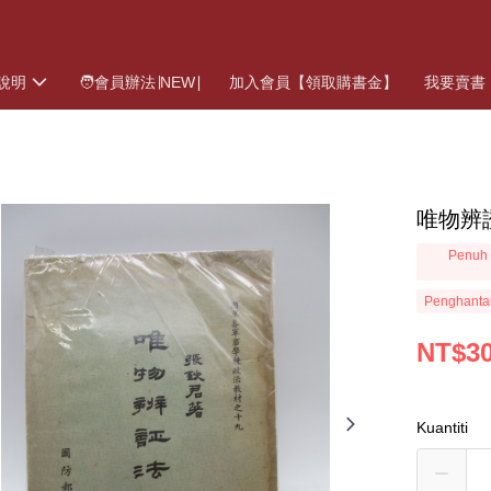
說明
🧑會員辦法∣NEW∣
加入會員【領取購書金】
我要賣書
唯物辨
Penuh 
Penghanta
NT$3
Kuantiti