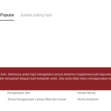
7-11取
pembayara
[Arahan P
包裹】
Tempoh pe
NT$65/pes
 Popular
Jualan paling laris
Pembayaran
ditambah d
NT$688 at
berasingan
Anda bole
pembayaran
menerima 
付款後7-1
boleh men
Selepas me
produk pr
NT$65/pes
menyelesai
lebih lama
NT$688 at
kod bar ke
pembayara
JKOPay, a
pesanan.
中華郵政
[Nota Pent
Kedua, Se
NT$65/pes
1. Jumlah 
NT$688 at
Perkhidmata
NT$10,000.
yang memb
berdasarka
中華郵政包
melalui pe
2. Amaun p
uki. Sekiranya anda ingin mengetahui secara terperinci bagaimana kuki digunak
pembelian
3. Pada ma
tuk mengubah tetapan kuki komputer anda. Jika anda tidak mahu menggunakan ku
Tentang Kami
Khidmat Pelangga
NT$65/pes
kepada Sy
ngan mengenai kuki.
Dasar Privasi
Laman web ini ada menggunakan kuki. Sekiran
NT$688 at
mengikut p
Cerita Kami
Panduan Beli-Belah
ci bagaimana kuki digunakan di laman web ini, dan bagaimana untuk mengubah te
Ketiga, Sy
ahu menggunakan kuki di komputer anda, sila rujuk penerangan mengenai kuki.
Perkhidma
Pengenalan Stor
Hantar Mesej
士林門市自
Untuk meme
NP Taiwan
Terma Penggunaan Laman Web dan Dasar
Terma Keahlian
penggunaa
akan meng
Penghanta
peribadi a
pembeli, n
Privasi
Hubungi Kami
Syarikat 
untuk peng
中華郵政