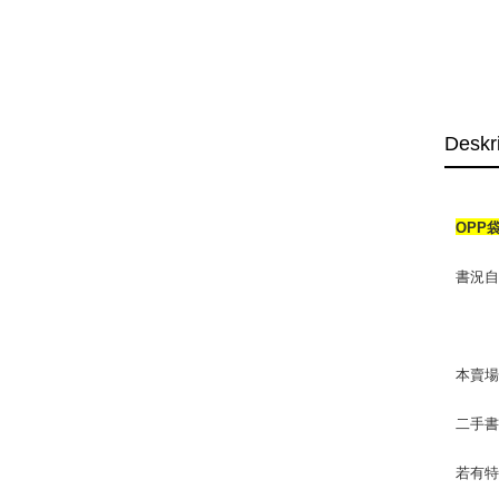
Deskr
OPP
書況自
本賣
二手
若有特