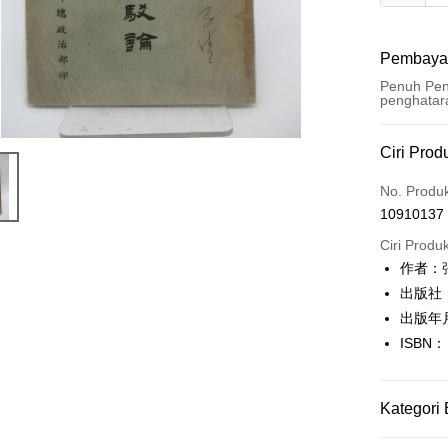
Pembaya
Penuh Pen
penghatar
Kaedah 
Ciri Prod
Kad Kredi
No. Produ
10910137
Pengambil
Ciri Produ
LINE Pay
作者：
出版社
Apple Pay
出版年
JKOPAY
ISBN：
Easy Walle
Google Pa
Kategori 
Plus PAY
人文史地