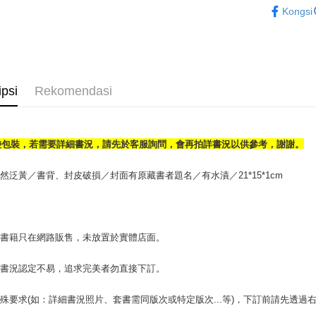
Kongsi
OP Pay La
Deskripsi
[Terma Pe
AFTEE
Perkhidmat
Deskripsi
ipsi
Rekomendasi
pengguna 
Pertama, 
Pemindah
Kemudian
Jika anda 
1. Dengan
akan menga
pengesaha
Later sele
袋包裝，若需要詳細書況，請先於客服詢問，會再拍詳書況以供參考，謝謝。
2. Anda b
Pilihan 
mudah alih
3. Tiada b
akhir pemb
dihantar k
全家取貨付
然泛黃／書背、封皮破損／封面有原藏書者題名／有水漬／21*15*1cm
pembayara
4. Setela
包裹】
manakala a
Had kredit
AFTEE.
NT$65/pes
yang diken
5. Tiada b
NT$499 at
pada hala
pembayara
場書籍只在網路販售，未放置於實體店面。
dalam tal
付款後全
Jika trans
aplikasi A
書書況認定不易，追求完美者勿直接下訂。
dibuat, at
NT$65/pes
akan dibat
Sila ambil
NT$499 at
peringkat 
bagaimanap
殊要求(如：詳細書況照片、套書需同版次或特定版次...等)，下訂前請先透
tidak dipe
dan mendaf