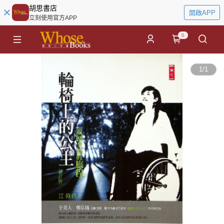
胡思書店
開啟APP
立刻使用官方APP
0
1
/
1