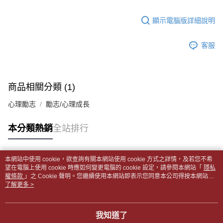
【「AFTEE先享後付」結帳流程】
醒簡訊。
１．於結帳方式選擇「AFTEE先享後付」後，將跳轉至「AFTEE先享後付」
每筆NT$65，滿NT$499(含以上)免運費
2.透過簡訊連結打開帳單後，可選擇「超商條碼／台灣大直營門市／銀行轉
結帳頁面，進行簡訊認證並確認金額後，即可完成結帳。
顯示電腦版詳細說明
帳／街口支付／iPASS MONEY」等通路繳費。
２．訂單成立數日內，您將收到繳費通知簡訊。
付款後全家取貨
３．收到繳費通知簡訊後14天內，點擊此簡訊中的連結，可透過四大超商／
【注意事項】
每筆NT$65，滿NT$499(含以上)免運費
客服
ATM／網路銀行／等多元方式進行付款，方視為交易完成。
1.本服務係由「台灣大哥大股份有限公司」（以下簡稱本公司）所提供，讓
※ 請注意：結帳手續完成當下不需立刻繳費，但若您需要取消訂單，請聯絡
用戶於交易時，得透過本服務購買商品或服務，並由商店將買賣／分期付款
7-11取貨付款【書籍"本數"8本以上，建議使用中華郵政宅配
購買商品的店家。未經商家同意取消之訂單仍視為有效，需透過AFTEE先享
買賣價金債權讓與本公司後，依約使用本公司帳單繳交帳款。
後付繳納相關費用。
包裹】
2.基於同意付款使用「大哥付你分期」之契約關係目的，商店將以您的個人
※ 交易是否成功請以「AFTEE先享後付 」之結帳頁面顯示為準，若有關於
商品相關分類 (1)
資料（包含姓名、電話或地址）提供予台灣大哥大進項蒐集、處理及利用，
每筆NT$65，滿NT$688(含以上)免運費
是否繳費成功／繳費後需取消欲退款等相關疑問，請聯繫「AFTEE先享後付
由本公司與您本人進行分期帳單所需資料之確認、核對及更正。
客戶支援中心」
https://netprotections.freshdesk.com/support/home
心理勵志
勵志/心理成長
3.完整用戶服務條款，請詳閱以下連結：
https://oppay.tw/userRule
付款後7-11取貨
【注意事項】
每筆NT$65，滿NT$688(含以上)免運費
本分類熱銷
全站排行
１．透過由恩沛科技股份有限公司提供之「AFTEE先享後付」服務完成之交
易，需依本服務之必要範圍內提供個人資料，並將交易相關給付款項請求債
中華郵政包裹
權轉讓予恩沛科技股份有限公司。
每筆NT$65，滿NT$688(含以上)免運費
２．關於個人資料處理事宜，請瀏覽以下網址：
本網站中使用 cookie，欲查詢有關本網站使用 cookie 方式之詳情，及若您不希
https://aftee.tw/terms/#terms3
熱門標籤
望在電腦上使用 cookie 時應如何變更電腦的 cookie 設定，請參閱本網站「
隱私
中華郵政包裹(離島)
３．未成年的使用者請事先徵得法定代理人或監護人之同意方可使用
權條款
」之 Cookie 聲明。您繼續使用本網站即表示您同意本公司得按本網站使
「AFTEE先享後付」，若未經同意申辦者引起之損失，本公司不負相關責
每筆NT$65，滿NT$688(含以上)免運費
用條款之 Cookie 聲明使用 cookie。
了解更多 >
任。
４．使用「AFTEE先享後付」時，將依據個別帳號之用戶狀況，依本公司即
士林門市自取(書送達簡訊通知)
時審查核予不同之上限額度；若仍有額度不足之情形，本公司將視審查結果
我知道了
免運費
請求用戶進行身份認證。