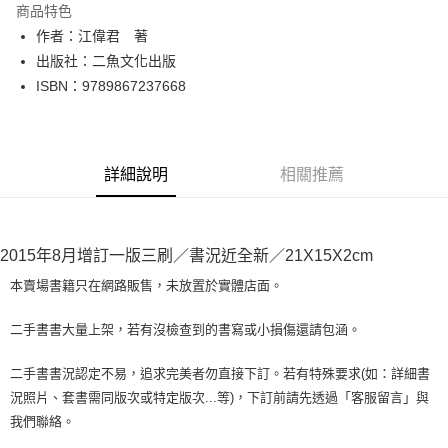
商品特色
Apple Pay
作者：江偉君 著
出版社：二魚文化出版
街口支付
ISBN：9789867237668
悠遊付
Google Pay
詳細說明
相關推薦
全盈+PAY
大哥付你分期
相關說明
2015年8月增訂一版三刷／書況近全新／21X15X2cm
【大哥付你分期使用說明】
AFTEE先享後付
1.本服務由台灣大哥大提供，台灣大哥大用戶可立即使用無須另外申請。
本賣場書籍只在網路販售，未放置於實體店面。
2.付款方式選擇「大哥付你分期」，訂單成立後會自動跳轉到大哥付的交易
相關說明
流程，驗證手機門號後，選擇欲分期的期數、繳款截止日，確認付款後即完
【關於「AFTEE先享後付」】
二手書書大量上架，若有沒檢查到的書寫或小損傷還請包涵。
成交易。
ATM付款
AFTEE先享後付是「在收到商品之後才付款」的支付方式。 讓您購物簡單
3.實際核准額度、可分期數及費用金額請依後續交易確認頁面所載為準。
便利好安心！
4.訂單成立30分鐘內，如未前往確認交易或遇審核未通過，訂單將自動取
二手書書況認定不易，追求完美者勿直接下訂。若有特殊要求(如：詳細書
１．簡單：不需註冊會員、不需綁卡、不需儲值。
運送方式
消。如遇「轉專審核」未通過狀況，表示未達大哥付你分期系統評分，恕無
況照片、套書需同版次或特定版次...等)，下訂前請先透過「客服留言」與
２．便利：只要手機號碼，簡訊認證，即可結帳。
法說明評估內容。
３．安心：先確認商品／服務後，再付款。
我們聯絡。
全家取貨付款【書籍"本數"8本以上，建議使用中華郵政宅配包
【繳款方式說明】
1.分期款項不併入電信帳單，「大哥付你分期」於每月結算日後寄送繳費提
裹】