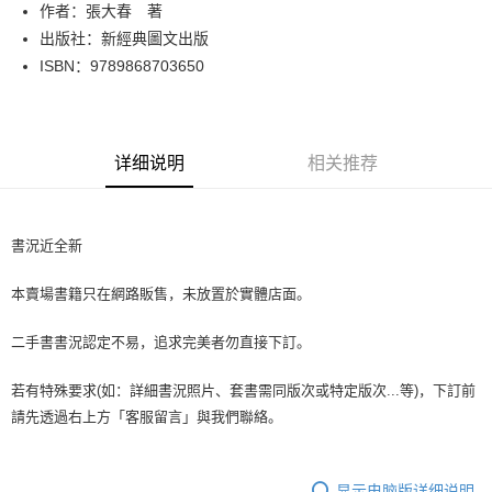
Apple Pay
作者：張大春 著
出版社：新經典圖文出版
街口支付
ISBN：9789868703650
悠遊付
Google Pay
详细说明
相关推荐
Plus PAY
大哥付你分期
相关说明
書況近全新
【大哥付你分期使用说明】
AFTEE先享后付
1. 本服务由台湾大哥大提供，电信用户可立即使用无须另外申请。（限个人
本賣場書籍只在網路販售，未放置於實體店面。
月租型门号，不开放公司户及预付卡使用）
相关说明
2. 付款方式选择 “大哥付你分期”，订单成立后会自动跳转到大哥付的交易流
一、關於 AFTEE先享後付
程，验证手机门号后，选择欲分期的期数、缴款截止日，确认付款后即完成
二手書書況認定不易，追求完美者勿直接下訂。
ATM付款
1. 於付款方式選擇AFTEE先享後付，將跳出AFTEE先享後付手機驗證視
交易。
窗。
3. 实际核准额度、可分期数及费用金额请依后续交易确认页面所载为准。
2. 進行簡訊驗證之後，即可完成結帳手續。
若有特殊要求(如：詳細書況照片、套書需同版次或特定版次...等)，下訂前
运送方式
4. 订单成立30分钟内，如未前往确认交易或遇审核未通过，订单将自动取
3. 訂單確認後不需事先繳費，商品會配送至您的指定地址。
請先透過右上方「客服留言」與我們聯絡。
消。如遇 “转专审核”未通过状况，表示未达系统评分，恕无法说明评估内
4. 下訂完成後，您的手機會收到一封繳費通知簡訊，APP會員則會收到
全家取貨付款【書籍"本數"8本以上，建議使用中華郵政宅配包
容。
AFTEE APP推播通知。
【缴款方式说明】
裹】
5. 收到商品當下無需繳費，確認無誤後，請再利用繳費通知簡訊或AFTEE
1. 分期款项不并入电信账单，“大哥付你分期”于每月结算日后寄送缴费提醒
APP於四大便利商店‧ATM/網銀等方式進行付款。
显示电脑版详细说明