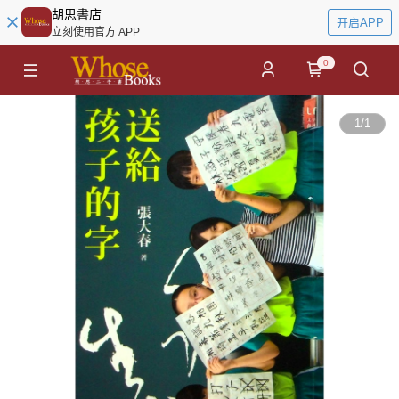
胡思書店
开启APP
立刻使用官方 APP
0
1
/
1