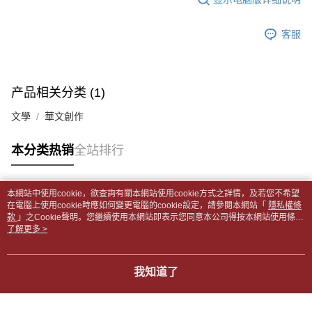
每笔NT$65，满NT$499(含以上)免运费
短信。
2. 通过短信链接打开账单后，可选择 “超商条码／台湾大直营门市／银行转
請留意繳費期限為 14 天。唯有下載 AFTEE App 成為 AFTEE 會員者方能享
付款後全家取貨
账／街口支付／iPASS MONEY”等通路缴费。
客服
有最長 45 天內付款之服務。
每笔NT$65，满NT$499(含以上)免运费
【注意事项】
繳費期限，為商家向您請款的時間，再加上使用AFTEE可延長的天數所計算
1. 本服务系由 “台湾大哥大股份有限公司”所提供，让用户于交易时，得通过
7-11取貨付款【書籍"本數"8本以上，建議使用中華郵政宅配
出。使用AFTEE下訂可以延長您收到商品前的繳費天數，但無法保證一定能
本服务购买商品或服务，并由商店将买卖／分期付款买卖价金债权让与本公
夠在期限內收到商品(例如:預購商品或預計到貨時間較長者)。因此無論收到
包裹】
产品相关分类 (1)
司后，依约使用本公司账单缴交账款。
商品與否，仍需要請您在AFTEE規定的時間內完成繳費。
2. 基于同意付款使用 “大哥付你分期”之契约关系目的，商店将以您的个人资
每笔NT$65，满NT$688(含以上)免运费
文學
華文創作
料（包含姓名、电话或地址）提供予台湾大哥大进项收集、处理及利用，由
二、付款限制
台湾大哥大与本人进行分期账单所需资料之确认、核对及更正。
付款後7-11取貨
1. 初次使用 AFTEE 時，將依認證結果及本公司審查結果，核予每個人不同
3. 完整用户服务条款，请详阅以下链接：
https://oppay.tw/userRule
之上限額度
本分类热销
全站排行
每笔NT$65，满NT$688(含以上)免运费
2. 結帳金額須大於NT$30
3. 目前僅支援台灣會員
中華郵政包裹
本網站中使用cookie，欲查詢有關本網站使用cookie方式之詳情，及若您不希望
每笔NT$65，满NT$688(含以上)免运费
三、聲明條款
热门标签
在電腦上使用cookie時應如何變更電腦的cookie設定，請參閱本網站「
隱私權條
「AFTEE先享後付」(下稱本服務)乃由恩沛科技股份有限公司(下稱 AFTEE )
款
」之Cookie聲明。您繼續使用本網站即表示您同意本公司得按本網站使用條款
中華郵政包裹(離島)
所提供，並由 AFTEE 向您收取款項。因使用本服務所須提供之個人資料(包
之Cookie聲明使用cookie。
了解更多 >
含但不限於訂購人姓名、電話，收件人姓名、電話、收件地址)，將交付予
每笔NT$65，满NT$688(含以上)免运费
AFTEE 於本服務必要服務範圍內運用。關於 AFTEE 對於個人資料之蒐集、
處理、利用，詳參 AFTEE 官網之『個人資料蒐集、處理及利用告知聲明』
士林門市自取(書送達簡訊通知)
我知道了
（
https://aftee.tw/privacypolicy/
）。
免运费
若款項超過繳費期限，將根據當次的金額加收年利率 16% 的逾期滯納金。
中華郵政【國際航空包裹】*收件人請填寫本名
未成年的使用者，請事先徵得法定代理人或監護人之同意方可使用
查看运费