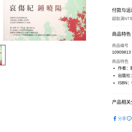
付款与运
超取满NT$
付款方式
商品特色
信用卡一
商品编号
10909813
超商取货
商品特色
LINE Pay
作者：
出版社
Apple Pay
ISBN：
街口支付
悠遊付
产品相关分
Google Pa
文學
華
分享
Plus PAY
大哥付你