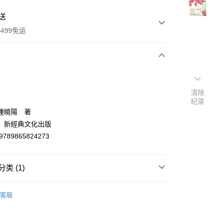
送
499免运
次付款
付款
清除
纪录
鍾曉陽 著
：新經典文化出版
9789865824273
类 (1)
y
文創作
客服
分期