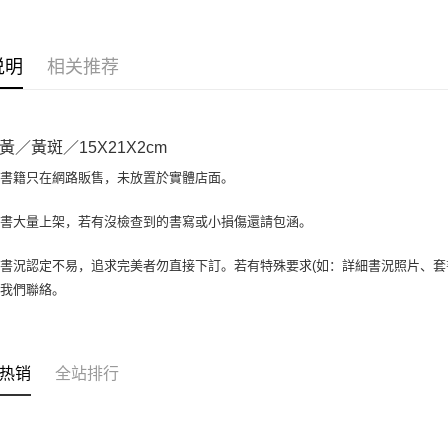
相关说明
【大哥付
AFTEE先
1. 本服
说明
相关推荐
人月租型
相关说明
2. 付款
一、關於 A
ATM付款
流程，验
1. 於付
完成交易
窗。
黃／黃斑／15X21X2cm
3. 实际
2. 進行
4. 订单
3. 訂單
場書籍只在網路販售，未放置於實體店面。
运送方式
消。如遇 
4. 下訂
容。
AFTEE 
全家取貨付
書書大量上架，若有沒檢查到的書寫或小損傷還請包涵。
【缴款方
5. 收到
1. 分期
包裹】
APP於四
短信。
書況認定不易，追求完美者勿直接下訂。若有特殊要求(如：詳細書況照片、套書
每笔NT$6
2. 通过
請留意繳費期
與我們聯絡。
账／街口支付
享有最長 
付款後全
【注意事
每笔NT$6
繳費期限，
1. 本服
算出。使用
过本服务
7-11取
定能夠在期
热销
全站排行
本公司后
收到商品與
包裹】
2. 基于
资料（包
每笔NT$6
二、付款
用，由台
1. 初次