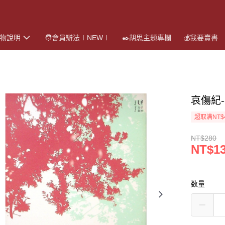
購物說明
🧑會員辦法∣NEW∣
✒️胡思主題專欄
💰我要賣書
哀傷紀
超取满NT$
NT$280
NT$1
数量