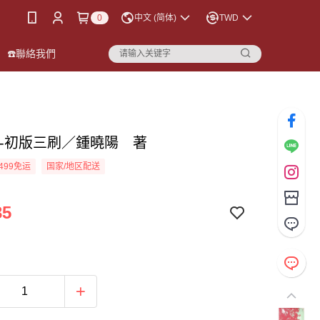
0
中文 (简体)
TWD
☎️聯絡我們
--初版三刷／鍾曉陽 著
499免运
国家/地区配送
35