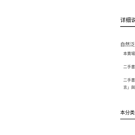
详细
自然泛
本賣
二手
二手書
言」
本分类