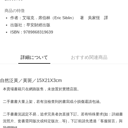
LINE Pay
商品の特徴
Apple Pay
作者：艾瑞克．席伯林（Eric Siblin） 著 吳家恆 譯
出版社：早安財經出版
JKOPAY
ISBN：9789868319639
Easy Wallet
Google Pay
詳細について
おすすめ関連商品
Plus Pay
OP Pay Later
説明
自然泛黃／黃斑／15X21X3cm
【OP Pay Later 使用説明】
AFTEE代金後払い
1. 本サービスは台湾大哥大によって提供され、台湾大哥大のユーザーは追
本賣場書籍只在網路販售，未放置於實體店面。
加の申請なしで即時に利用可能です。
説明
2. 支払い方法で「OP Pay Later」を選択すると、注文が成立した後に自動
一、 AFTEE代金後払いについて
二手書書大量上架，若有沒檢查到的書寫或小損傷還請包涵。
的に OP Pay Later の取引プロセスに移行し、携帯番号を確認後、分割払
ATM払い
1.お支払い方法でAFTEE代金後払いを選択すると、携帯電話認証ウィンド
いの回数や支払い期限を選択し、支払いを確認すると取引が完了します。
ウが表示されます。
3. 実際の承認額、分割回数および費用については、後続の取引確認ページ
二手書書況認定不易，追求完美者勿直接下訂。若有特殊要求(如：詳細書
2.SMSで認証してお支払い手続を進めてください。
配送方法
を基準とします。
3.注文するときのお支払いは不要です。商品はご指定の住所に配送されま
況照片、套書需同版次或特定版次...等)，下訂前請先透過「客服留言」與
4. 注文成立後30分以内に確認取引を行わない場合や審査が通過しない場
す。
全家取貨付款【書籍"本數"8本以上，建議使用中華郵政宅配包
我們聯絡。