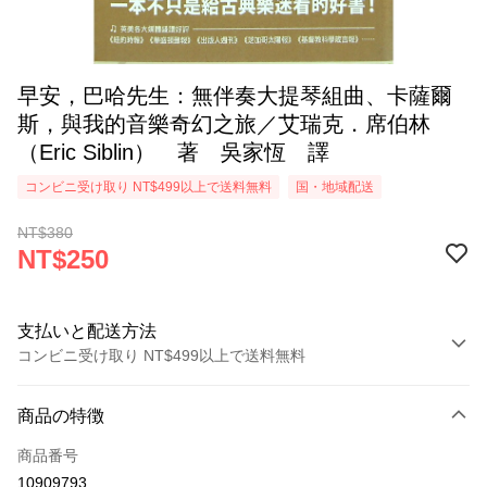
早安，巴哈先生：無伴奏大提琴組曲、卡薩爾
斯，與我的音樂奇幻之旅／艾瑞克．席伯林
（Eric Siblin） 著 吳家恆 譯
コンビニ受け取り NT$499以上で送料無料
国・地域配送
NT$380
NT$250
支払いと配送方法
コンビニ受け取り NT$499以上で送料無料
お支払い方法
商品の特徴
クレジットカード1回払い
商品番号
コンビニ店頭代金引換
10909793