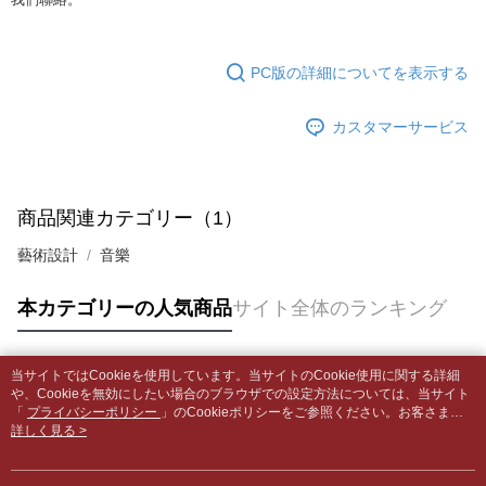
合、注文は自動的にキャンセルされます。「転専審査」に未通過の状況が
4.ご注文が完了すると、携帯に支払い通知のSMSが届きます。アプリ会員
発生した場合は、システムの評価基準に達していないことを意味し、評価
裹】
の場合は、AFTEE アプリプッシュ通知が届きます。
内容についての説明はいたしかねます。
5.商品受け取り時のお支払いは不要です。商品を確かめてから、SMSまた
配送毎にNT$65、NT$499以上で送料無料
はアプリの通知に従って、4大コンビニ、またはATM/オンラインバンキン
PC版の詳細についてを表示する
グでお支払いください。
付款後全家取貨
【支払い方法の説明】
1. 分割払いの金額は電信請求書に統合されず、「OP Pay Later」は毎月の
配送毎にNT$65、NT$499以上で送料無料
カスタマーサービス
代金納付期限は最短で 14 日以内ですので、ご注意ください。AFTEE アプ
締め日後に支払いリマインダーのSMSを送信します。
リをダウンロードして AFTEE 会員になるとお支払い期限を最長 45 日以内
2. SMSのリンクを通じて請求書を開いた後、「コンビニバーコード／台湾
7-11取貨付款【書籍"本數"8本以上，建議使用中華郵政宅配
まで延長できます。
大直営店舗／銀行振込／街口支払い／iPASS MONEY」などのチャネルで
包裹】
支払いを選択できます。
お支払期限は、ショップが請求した期日と、AFTEEで延長できる日数をも
商品関連カテゴリー（1）
配送毎にNT$65、NT$688以上で送料無料
とに計算されます。AFTEEで注文すると、商品を受け取るまで支払い期限
【注意事項】
を延長できますが、商品を期限内に受け取れない場合があります（例：予
藝術設計
音樂
1. 本サービスは「台湾大哥大株式会社」（以下「当社」といいます）によ
付款後7-11取貨
約商品や商品到着日が比較的遅い商品）。そのため、商品到着の有無に関
って提供され、ユーザーが取引時に本サービスを通じて商品やサービスを
わらず、AFTEEで指定された期限内にお支払いください。
配送毎にNT$65、NT$688以上で送料無料
購入できるようにし、店舗が売買／分割払い売買の債権を当社に譲渡した
本カテゴリーの人気商品
サイト全体のランキング
後、契約に基づいて当社の請求書で帳款を支払うことになります。
二、支払い限度額
中華郵政包裹
2. 「OP Pay Later」を利用する契約関係の目的から、店舗はあなたの個人
1.初回 AFTEEを ご利用の際に、認証結果及び当社の審査の結果に基づ
情報（名前、電話または住所を含む）を台湾大哥大に提供し、収集、処理
配送毎にNT$65、NT$688以上で送料無料
き、限度額が設定されます。
および利用するために、当社があなた本人と分割請求書に必要な情報の確
当サイトではCookieを使用しています。当サイトのCookie使用に関する詳細
2.決済金額は最低NT$20です。
人気タグ
認、照合および修正を行います。
や、Cookieを無効にしたい場合のブラウザでの設定方法については、当サイト
中華郵政包裹(離島)
3.現在、台湾の会員のみご利用いただけます。
3. 完全なユーザーサービス規約については、以下のリンクを参照してくだ
「
プライバシーポリシー
」のCookieポリシーをご参照ください。お客さま
配送毎にNT$65、NT$688以上で送料無料
が、当サイトを引き続き使用される場合、当社がサイト利用規約のCookieポリ
詳しく見る >
さい：
https://oppay.tw/userRule
三、利用規約「AFTEE代金後払い」（以下当サービスという）はネットプ
シーに基づいてCookieを使用することに同意したものとみなします。
ロテクションズ（以下 AFTEE という）が提供し、AFTEEが代金を徴収し
士林門市自取(書送達簡訊通知)
ます。当サービスご利用の際に提供しなければならない個人情報（注文者