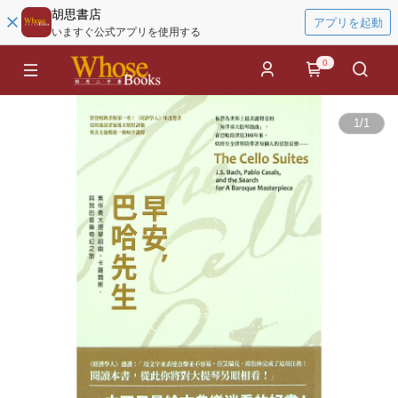
胡思書店
アプリを起動
いますぐ公式アプリを使用する
0
1
/
1