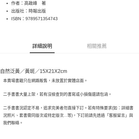
Apple Pay
作者：高啟峰 著
出版社：時報出版
街口支付
ISBN：9789571354743
悠遊付
Google Pay
詳細說明
相關推薦
全盈+PAY
大哥付你分期
相關說明
自然泛黃／黃斑／15X21X2cm
【大哥付你分期使用說明】
AFTEE先享後付
1.本服務由台灣大哥大提供，台灣大哥大用戶可立即使用無須另外申請。
本賣場書籍只在網路販售，未放置於實體店面。
2.付款方式選擇「大哥付你分期」，訂單成立後會自動跳轉到大哥付的交易
相關說明
流程，驗證手機門號後，選擇欲分期的期數、繳款截止日，確認付款後即完
【關於「AFTEE先享後付」】
二手書書大量上架，若有沒檢查到的書寫或小損傷還請包涵。
成交易。
ATM付款
AFTEE先享後付是「在收到商品之後才付款」的支付方式。 讓您購物簡單
3.實際核准額度、可分期數及費用金額請依後續交易確認頁面所載為準。
便利好安心！
4.訂單成立30分鐘內，如未前往確認交易或遇審核未通過，訂單將自動取
二手書書況認定不易，追求完美者勿直接下訂。若有特殊要求(如：詳細書
１．簡單：不需註冊會員、不需綁卡、不需儲值。
運送方式
消。如遇「轉專審核」未通過狀況，表示未達大哥付你分期系統評分，恕無
況照片、套書需同版次或特定版次...等)，下訂前請先透過「客服留言」與
２．便利：只要手機號碼，簡訊認證，即可結帳。
法說明評估內容。
３．安心：先確認商品／服務後，再付款。
我們聯絡。
全家取貨付款【書籍"本數"8本以上，建議使用中華郵政宅配包
【繳款方式說明】
1.分期款項不併入電信帳單，「大哥付你分期」於每月結算日後寄送繳費提
裹】
【「AFTEE先享後付」結帳流程】
醒簡訊。
１．於結帳方式選擇「AFTEE先享後付」後，將跳轉至「AFTEE先享後付」