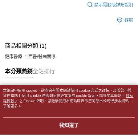
每筆NT$65，滿NT$499(含以上)免運費
2.透過簡訊連結打開帳單後，可選擇「超商條碼／台灣大直營門市／銀行轉
結帳頁面，進行簡訊認證並確認金額後，即可完成結帳。
顯示電腦版詳細說明
帳／街口支付／iPASS MONEY」等通路繳費。
２．訂單成立數日內，您將收到繳費通知簡訊。
付款後全家取貨
３．收到繳費通知簡訊後14天內，點擊此簡訊中的連結，可透過四大超商／
【注意事項】
每筆NT$65，滿NT$499(含以上)免運費
客服
ATM／網路銀行／等多元方式進行付款，方視為交易完成。
1.本服務係由「台灣大哥大股份有限公司」（以下簡稱本公司）所提供，讓
※ 請注意：結帳手續完成當下不需立刻繳費，但若您需要取消訂單，請聯絡
用戶於交易時，得透過本服務購買商品或服務，並由商店將買賣／分期付款
7-11取貨付款【書籍"本數"8本以上，建議使用中華郵政宅配
購買商品的店家。未經商家同意取消之訂單仍視為有效，需透過AFTEE先享
買賣價金債權讓與本公司後，依約使用本公司帳單繳交帳款。
後付繳納相關費用。
包裹】
2.基於同意付款使用「大哥付你分期」之契約關係目的，商店將以您的個人
※ 交易是否成功請以「AFTEE先享後付 」之結帳頁面顯示為準，若有關於
商品相關分類 (1)
資料（包含姓名、電話或地址）提供予台灣大哥大進項蒐集、處理及利用，
每筆NT$65，滿NT$688(含以上)免運費
是否繳費成功／繳費後需取消欲退款等相關疑問，請聯繫「AFTEE先享後付
由本公司與您本人進行分期帳單所需資料之確認、核對及更正。
客戶支援中心」
https://netprotections.freshdesk.com/support/home
健康醫療
西醫/醫病關係
3.完整用戶服務條款，請詳閱以下連結：
https://oppay.tw/userRule
付款後7-11取貨
【注意事項】
每筆NT$65，滿NT$688(含以上)免運費
本分類熱銷
全站排行
１．透過由恩沛科技股份有限公司提供之「AFTEE先享後付」服務完成之交
易，需依本服務之必要範圍內提供個人資料，並將交易相關給付款項請求債
中華郵政包裹
權轉讓予恩沛科技股份有限公司。
每筆NT$65，滿NT$688(含以上)免運費
２．關於個人資料處理事宜，請瀏覽以下網址：
本網站中使用 cookie，欲查詢有關本網站使用 cookie 方式之詳情，及若您不希
https://aftee.tw/terms/#terms3
熱門標籤
望在電腦上使用 cookie 時應如何變更電腦的 cookie 設定，請參閱本網站「
隱私
中華郵政包裹(離島)
３．未成年的使用者請事先徵得法定代理人或監護人之同意方可使用
權條款
」之 Cookie 聲明。您繼續使用本網站即表示您同意本公司得按本網站使
「AFTEE先享後付」，若未經同意申辦者引起之損失，本公司不負相關責
每筆NT$65，滿NT$688(含以上)免運費
用條款之 Cookie 聲明使用 cookie。
了解更多 >
任。
４．使用「AFTEE先享後付」時，將依據個別帳號之用戶狀況，依本公司即
士林門市自取(書送達簡訊通知)
時審查核予不同之上限額度；若仍有額度不足之情形，本公司將視審查結果
我知道了
免運費
請求用戶進行身份認證。
５．嚴禁一人註冊多個帳號或使用他人資訊註冊。若發現惡意使用之情形，
中華郵政【國際航空包裹】*收件人請填寫本名
恩沛科技股份有限公司將有權停止該用戶之使用額度並採取法律行動。
查看運費