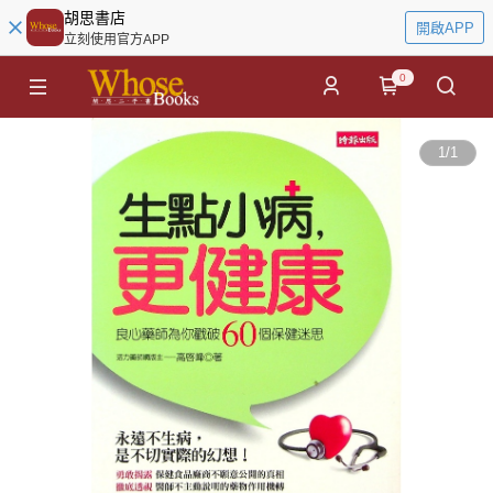
胡思書店
開啟APP
立刻使用官方APP
0
1
/
1