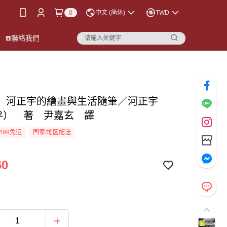
0
中文 (简体)
TWD
☎️聯絡我們
：河正宇的繪畫與生活隨筆／河正宇
우） 著 尹嘉玄 譯
499免运
国家/地区配送
60