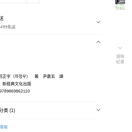
送
499免运
次付款
清除
纪录
付款
河正宇（하정우） 著 尹嘉玄 譯
：新經典文化出版
9789869862110
类 (1)
y
/韓翻譯文學
客服