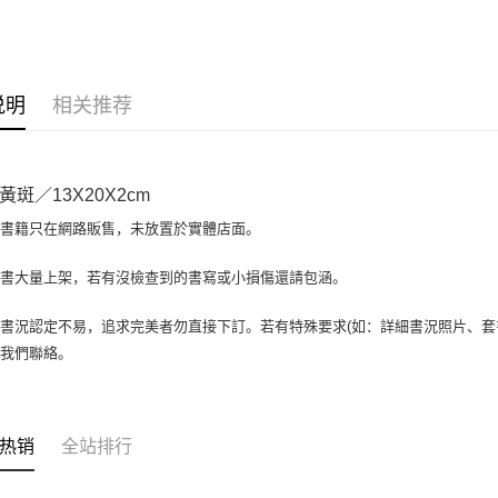
大哥付你
相关说明
【大哥付
AFTEE先
1. 本服
说明
相关推荐
人月租型
相关说明
2. 付款
一、關於 A
ATM付款
流程，验
1. 於付
完成交易
窗。
黃斑／13X20X2cm
3. 实际
2. 進行
4. 订单
3. 訂單
場書籍只在網路販售，未放置於實體店面。
运送方式
消。如遇 
4. 下訂
容。
AFTEE 
全家取貨付
書書大量上架，若有沒檢查到的書寫或小損傷還請包涵。
【缴款方
5. 收到
1. 分期
包裹】
APP於四
短信。
書況認定不易，追求完美者勿直接下訂。若有特殊要求(如：詳細書況照片、套書
每笔NT$6
2. 通过
請留意繳費期
與我們聯絡。
账／街口支付
享有最長 
付款後全
【注意事
每笔NT$6
繳費期限，
1. 本服
算出。使用
过本服务
7-11取
定能夠在期
热销
全站排行
本公司后
收到商品與
包裹】
2. 基于