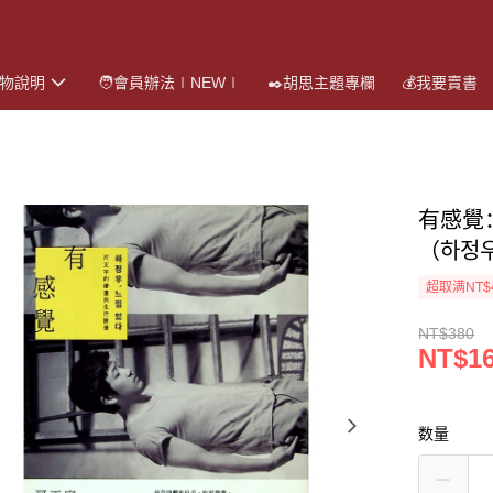
購物說明
🧑會員辦法∣NEW∣
✒️胡思主題專欄
💰我要賣書
有感覺
（하정
超取满NT$
NT$380
NT$1
数量