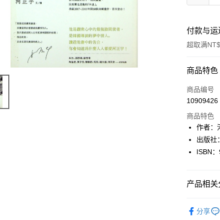
付款与运
超取满NT$
付款方式
商品特色
信用卡一
商品编号
10909426
超商取货
商品特色
LINE Pay
作者：
出版社
Apple Pay
ISBN：
街口支付
悠遊付
产品相关分
Google Pa
文學
日
分享
Plus PAY